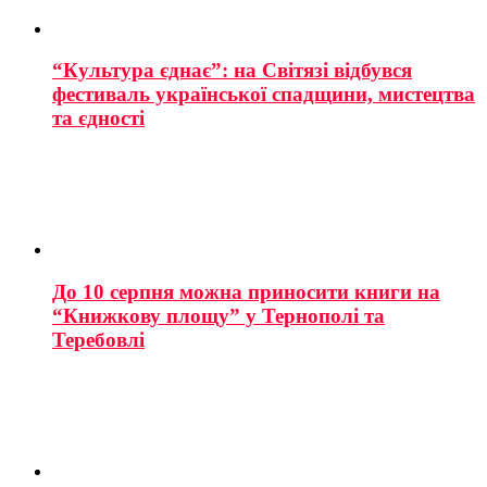
“Культура єднає”: на Світязі відбувся
фестиваль української спадщини, мистецтва
та єдності
До 10 серпня можна приносити книги на
“Книжкову площу” у Тернополі та
Теребовлі