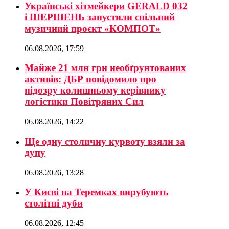
Українські хітмейкери GERALD 032
і ШЕРШЕНЬ запустили спільний
музичний проєкт «КОМПОТ»
06.08.2026, 17:59
Майже 21 млн грн необґрунтованих
активів: ДБР повідомило про
підозру колишньому керівнику
логістики Повітряних Сил
06.08.2026, 14:22
Ще одну столичну курвоту взяли за
дупу
06.08.2026, 13:28
У Києві на Теремках вирубують
столітні дуби
06.08.2026, 12:45