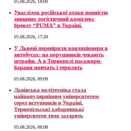
05.08.2026, 18:00
Унаслідок російської атаки повністю
знищено логістичний комплекс
бренду “PUMA” в Україні.
05.08.2026, 17:20
У Львові перевірили кондиціонери в
автобусах: на порушників чекають
штрафи. А в Тернополі пасажири-
барани мовчать і терплять
05.08.2026, 09:09
Львівська політехніка стала
найпопулярнішим університетом
серед вступників в Україні.
Тернопільські хабарницькі
університети тихо заздрять
05.08.2026, 08:08