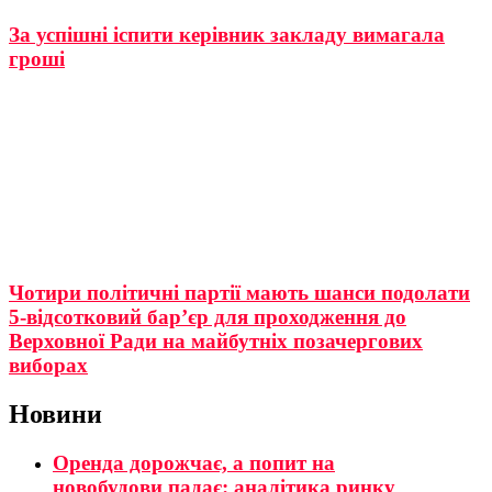
За успішні іспити керівник закладу вимагала
гроші
Чотири політичні партії мають шанси подолати
5-відсотковий бар’єр для проходження до
Верховної Ради на майбутніх позачергових
виборах
Новини
Оренда дорожчає, а попит на
новобудови падає: аналітика ринку