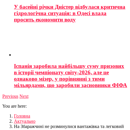
У басейні річки Дністер відбулася критична
гідрологічна ситуація: в Одесі влада
просить економити воду
Іспанія заробила найбільшу суму призових
в історії чемпіонату світу-2026, але це
однаково мізер, у порівнянні з тими
мільярдами, що заробили засновники ФІФА
Previous
Next
You are here:
Головна
Актуально
На Збаражчині не розминулися вантажівка та легковий