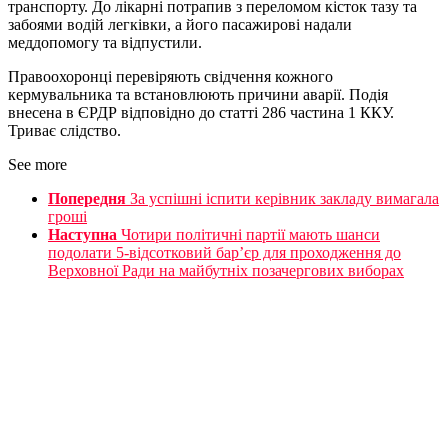
транспорту. До лікарні потрапив з переломом кісток тазу та
забоями водій легківки, а його пасажирові надали
меддопомогу та відпустили.
Правоохоронці перевіряють свідчення кожного
кермувальника та встановлюють причини аварії. Подія
внесена в ЄРДР відповідно до статті 286 частина 1 ККУ.
Триває слідство.
See more
Попередня
За успішні іспити керівник закладу вимагала
гроші
Наступна
Чотири політичні партії мають шанси
подолати 5-відсотковий бар’єр для проходження до
Верховної Ради на майбутніх позачергових виборах