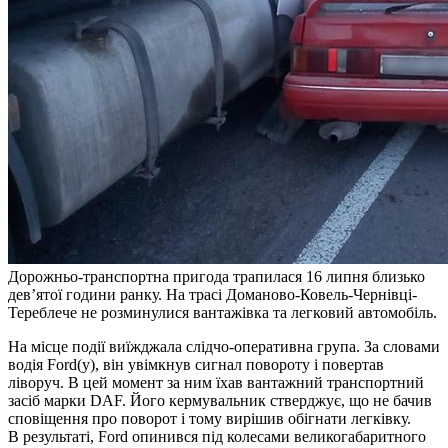
Дорожньо-транспортна пригода трапилася 16 липня близько
дев’ятої години ранку. На трасі Доманово-Ковель-Чернівці-
Тереблече не розминулися вантажівка та легковий автомобіль.
На місце події виїжджала слідчо-оперативна група. За словами
водія Ford(у), він увімкнув сигнал повороту і повертав
ліворуч. В цей момент за ним їхав вантажний транспортний
засіб марки DAF. Його кермувальник стверджує, що не бачив
сповіщення про поворот і тому вирішив обігнати легківку.
В результаті, Ford опинився під колесами великогабаритного