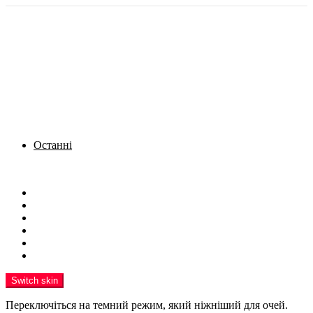
Останні
Menu
Новини
Політика
Кримінал
Фото
Надіслати новину
Реклама на сайті
Switch skin
Переключіться на темний режим, який ніжніший для очей.