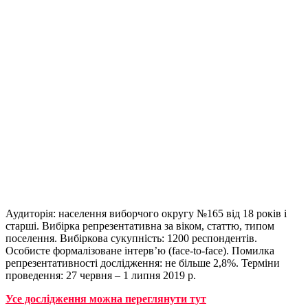
Аудиторія: населення виборчого округу №165 від 18 років і
старші. Вибірка репрезентативна за віком, статтю, типом
поселення. Вибіркова сукупність: 1200 респондентів.
Особисте формалізоване інтерв’ю (face-to-face). Помилка
репрезентативності дослідження: не більше 2,8%. Терміни
проведення: 27 червня – 1 липня 2019 р.
Усе дослідження можна переглянути тут