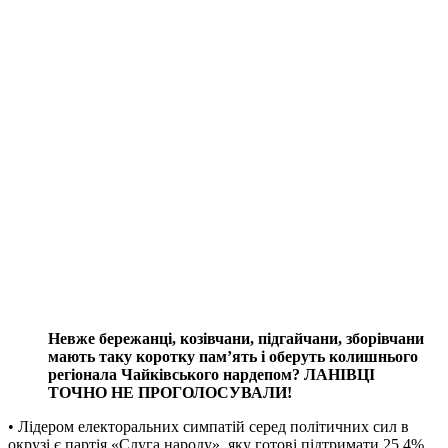
Невже бережанці, козівчани, підгайчани, зборівчани
мають таку коротку пам’ять і оберуть колишнього
регіонала Чайківського нардепом? ЛАНІВЦІ
ТОЧНО НЕ ПРОГОЛОСУВАЛИ!
• Лідером електоральних симпатій серед політичних сил в
окрузі є партія «Слуга народу», яку готові підтримати 25,4%