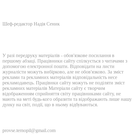
Шеф-редактор Надія Сеник
У разі передруку матеріалів - обов'язкове посилання в
першому абзаці. Працівники сайту спілкується з читачами з
допомогою електронної пошти. Відповідати на листи
журналісти можуть вибірково, але не обов'язково. За зміст
реклами та рекламних матеріалів відповідальність несе
рекламодавець. Працівнки сайту можуть не поділяти зміст
рекламних матеріалів Матеріали сайту є творчим
відображенням сприйняття світу працівниками сайту, не
мають на меті будь-кого образити та відображають лише нашу
дуику на світ, події, що в ньому відбуваються.
Контакти:
provse.ternopil@gmail.com