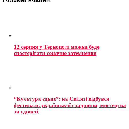
12 серпня у Тернополі можна буде
спостерігати сонячне затемнення
“Культура єднає”: на Світязі відбувся
фестиваль української спадщини, мистецтва
та єдності