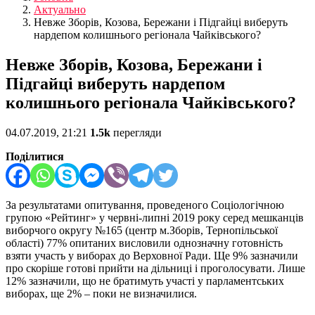
Актуально
Невже Зборів, Козова, Бережани і Підгайці виберуть
нардепом колишнього регіонала Чайківського?
Невже Зборів, Козова, Бережани і
Підгайці виберуть нардепом
колишнього регіонала Чайківського?
04.07.2019, 21:21
1.5k
перегляди
Поділитися
За результатами опитування, проведеного Соціологічною
групою «Рейтинг» у червні-липні 2019 року серед мешканців
виборчого округу №165 (центр м.Зборів, Тернопільської
області) 77% опитаних висловили однозначну готовність
взяти участь у виборах до Верховної Ради. Ще 9% зазначили
про скоріше готові прийти на дільниці і проголосувати. Лише
12% зазначили, що не братимуть участі у парламентських
виборах, ще 2% – поки не визначилися.