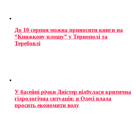
До 10 серпня можна приносити книги на
“Книжкову площу” у Тернополі та
Теребовлі
У басейні річки Дністер відбулася критична
гідрологічна ситуація: в Одесі влада
просить економити воду