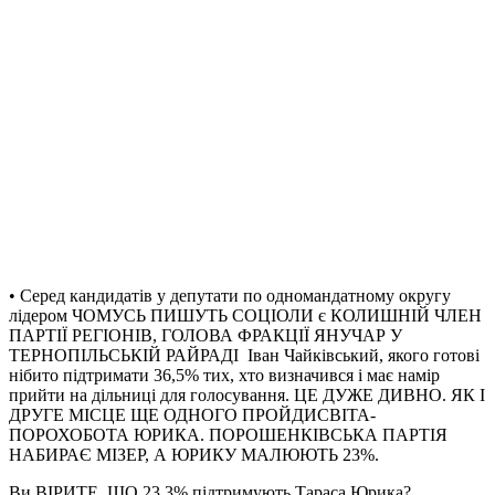
• Серед кандидатів у депутати по одномандатному округу
лідером ЧОМУСЬ ПИШУТЬ СОЦІОЛИ є КОЛИШНІЙ ЧЛЕН
ПАРТІЇ РЕГІОНІВ, ГОЛОВА ФРАКЦІЇ ЯНУЧАР У
ТЕРНОПІЛЬСЬКІЙ РАЙРАДІ Іван Чайківський, якого готові
нібито підтримати 36,5% тих, хто визначився і має намір
прийти на дільниці для голосування. ЦЕ ДУЖЕ ДИВНО. ЯК І
ДРУГЕ МІСЦЕ ЩЕ ОДНОГО ПРОЙДИСВІТА-
ПОРОХОБОТА ЮРИКА. ПОРОШЕНКІВСЬКА ПАРТІЯ
НАБИРАЄ МІЗЕР, А ЮРИКУ МАЛЮЮТЬ 23%.
Ви ВІРИТЕ, ЩО 23,3% підтримують Тараса Юрика?