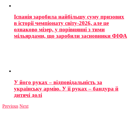
Іспанія заробила найбільшу суму призових
в історії чемпіонату світу-2026, але це
однаково мізер, у порівнянні з тими
мільярдами, що заробили засновники ФІФА
У його руках – відповідальність за
українську армію. У її руках – бандура й
дитячі долі
Previous
Next