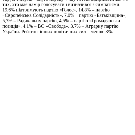
тих, хто має намір голосувати і визначився з симпатіями.
19,6% підтримують партію «Голос», 14,8% – партію
«Європейська Солідарність», 7,0% – партію «Батьківщина»,
5,3% – Радикальну партію, 4,5% – партію «Громадянська
позиція», 4,1% – ВО «Свобода», 3,7% – Аграрну партію
України. Рейтинг інших політичних сил – менше 3%.