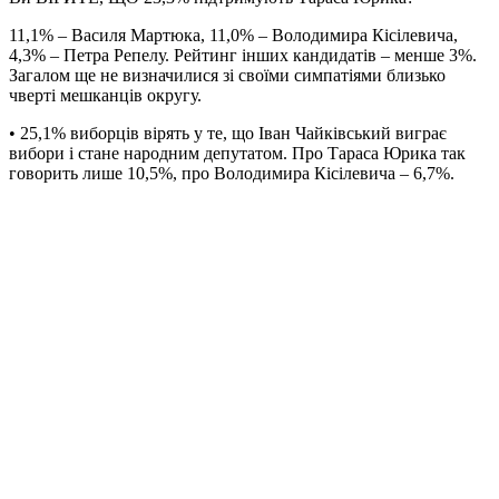
11,1% – Василя Мартюка, 11,0% – Володимира Кісілевича,
4,3% – Петра Репелу. Рейтинг інших кандидатів – менше 3%.
Загалом ще не визначилися зі своїми симпатіями близько
чверті мешканців округу.
• 25,1% виборців вірять у те, що Іван Чайківський виграє
вибори і стане народним депутатом. Про Тараса Юрика так
говорить лише 10,5%, про Володимира Кісілевича – 6,7%.