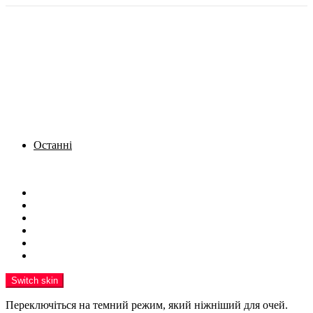
Останні
Menu
Новини
Політика
Кримінал
Фото
Надіслати новину
Реклама на сайті
Switch skin
Переключіться на темний режим, який ніжніший для очей.