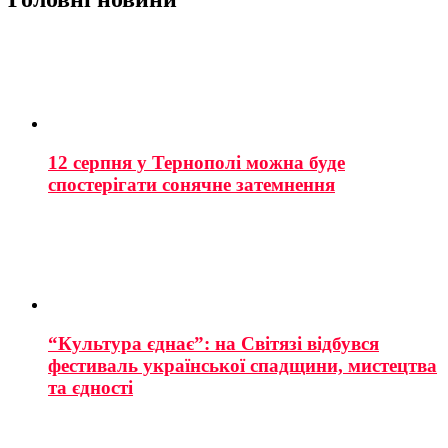
12 серпня у Тернополі можна буде
спостерігати сонячне затемнення
“Культура єднає”: на Світязі відбувся
фестиваль української спадщини, мистецтва
та єдності