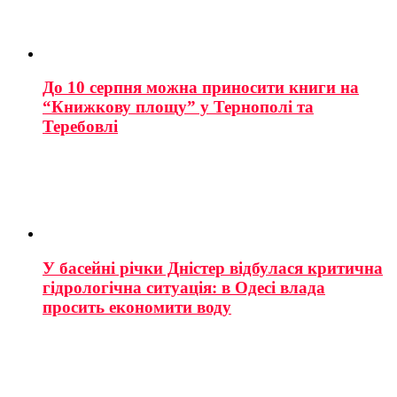
До 10 серпня можна приносити книги на
“Книжкову площу” у Тернополі та
Теребовлі
У басейні річки Дністер відбулася критична
гідрологічна ситуація: в Одесі влада
просить економити воду