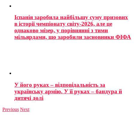
Іспанія заробила найбільшу суму призових
в історії чемпіонату світу-2026, але це
однаково мізер, у порівнянні з тими
мільярдами, що заробили засновники ФІФА
У його руках – відповідальність за
українську армію. У її руках – бандура й
дитячі долі
Previous
Next