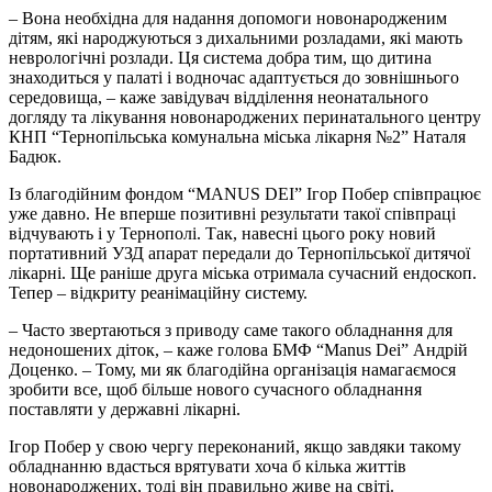
– Вона необхідна для надання допомоги новонародженим
дітям, які народжуються з дихальними розладами, які мають
неврологічні розлади. Ця система добра тим, що дитина
знаходиться у палаті і водночас адаптується до зовнішнього
середовища, – каже завідувач відділення неонатального
догляду та лікування новонароджених перинатального центру
КНП “Тернопільська комунальна міська лікарня №2” Наталя
Бадюк.
Із благодійним фондом “MANUS DEI” Ігор Побер співпрацює
уже давно. Не вперше позитивні результати такої співпраці
відчувають і у Тернополі. Так, навесні цього року новий
портативний УЗД апарат передали до Тернопільської дитячої
лікарні. Ще раніше друга міська отримала сучасний ендоскоп.
Тепер – відкриту реанімаційну систему.
– Часто звертаються з приводу саме такого обладнання для
недоношених діток, – каже голова БМФ “Manus Dei” Андрій
Доценко. – Тому, ми як благодійна організація намагаємося
зробити все, щоб більше нового сучасного обладнання
поставляти у державні лікарні.
Ігор Побер у свою чергу переконаний, якщо завдяки такому
обладнанню вдасться врятувати хоча б кілька життів
новонароджених, тоді він правильно живе на світі.