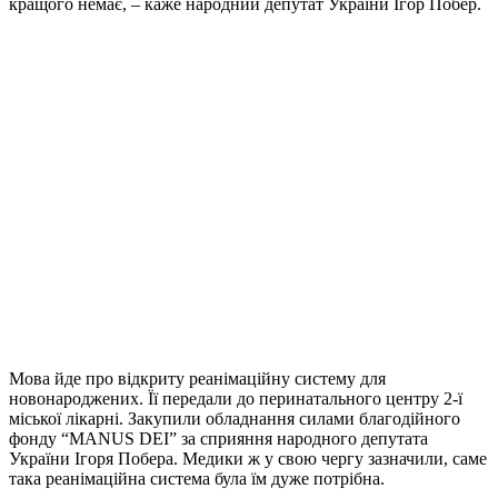
кращого немає, – каже народний депутат України Ігор Побер.
Мова йде про відкриту реанімаційну систему для
новонароджених. Її передали до перинатального центру 2-ї
міської лікарні. Закупили обладнання силами благодійного
фонду “MANUS DEI” за сприяння народного депутата
України Ігоря Побера. Медики ж у свою чергу зазначили, саме
така реанімаційна система була їм дуже потрібна.