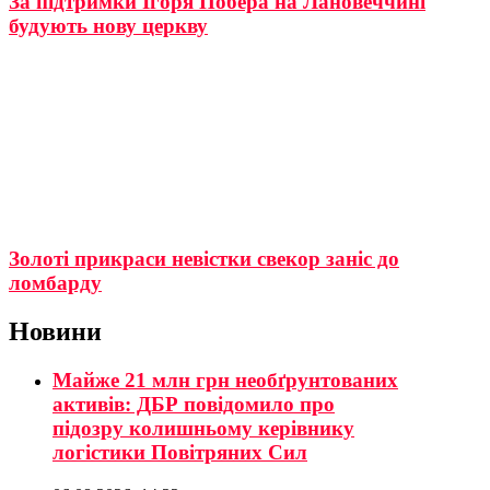
За підтримки Ігоря Побера на Лановеччині
будують нову церкву
Золоті прикраси невістки свекор заніс до
ломбарду
Новини
Майже 21 млн грн необґрунтованих
активів: ДБР повідомило про
підозру колишньому керівнику
логістики Повітряних Сил