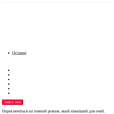
Останні
Menu
Новини
Політика
Кримінал
Фото
Надіслати новину
Реклама на сайті
Switch skin
Переключіться на темний режим, який ніжніший для очей.