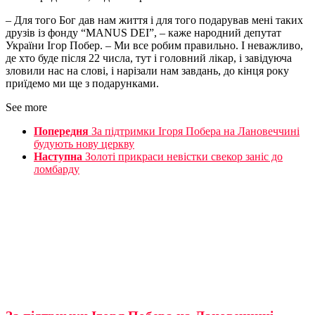
– Для того Бог дав нам життя і для того подарував мені таких
друзів із фонду “MANUS DEI”, – каже народний депутат
України Ігор Побер. – Ми все робим правильно. І неважливо,
де хто буде після 22 числа, тут і головний лікар, і завідуюча
зловили нас на слові, і нарізали нам завдань, до кінця року
приїдемо ми ще з подарунками.
See more
Попередня
За підтримки Ігоря Побера на Лановеччині
будують нову церкву
Наступна
Золоті прикраси невістки свекор заніс до
ломбарду