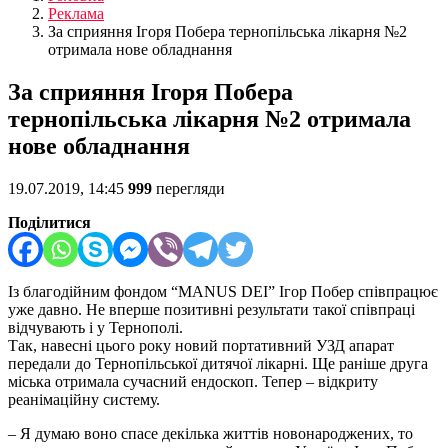
Реклама
За сприяння Ігоря Побера тернопільська лікарня №2
отримала нове обладнання
За сприяння Ігоря Побера
тернопільська лікарня №2 отримала
нове обладнання
19.07.2019, 14:45
999
перегляди
Поділитися
Із благодійним фондом “MANUS DEI” Ігор Побер співпрацює
уже давно. Не вперше позитивні результати такої співпраці
відчувають і у Тернополі.
Так, навесні цього року новий портативний УЗД апарат
передали до Тернопільської дитячої лікарні. Ще раніше друга
міська отримала сучасний ендоскоп. Тепер – відкриту
реанімаційну систему.
– Я думаю воно спасе декілька життів новонароджених, то