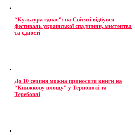
“Культура єднає”: на Світязі відбувся
фестиваль української спадщини, мистецтва
та єдності
До 10 серпня можна приносити книги на
“Книжкову площу” у Тернополі та
Теребовлі