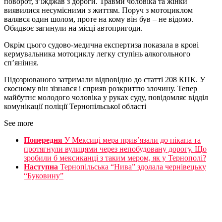
поворот, з’їжджав з дороги. Травми чоловіка та жінки
виявилися несумісними з життям. Поруч з мотоциклом
валявся один шолом, проте на кому він був – не відомо.
Обидвоє загинули на місці автопригоди.
Окрім цього судово-медична експертиза показала в крові
кермувальника мотоциклу легку ступінь алкогольного
сп’яніння.
Підозрюваного затримали відповідно до статті 208 КПК. У
скоєному він зізнався і сприяв розкриттю злочину. Тепер
майбутнє молодого чоловіка у руках суду, повідомляє відділ
комунікації поліції Тернопільської області
See more
Попередня
У Мексиці мера прив’язали до пікапа та
протягнули вулицями через непобудовану дорогу. Що
зробили б мексиканці з таким мером, як у Тернополі?
Наступна
Тернопільська “Нива” здолала чернівецьку
“Буковину”