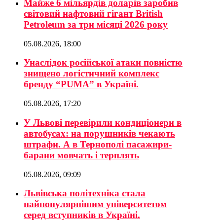
Майже 6 мільярдів доларів заробив
світовий нафтовий гігант British
Petroleum за три місяці 2026 року
05.08.2026, 18:00
Унаслідок російської атаки повністю
знищено логістичний комплекс
бренду “PUMA” в Україні.
05.08.2026, 17:20
У Львові перевірили кондиціонери в
автобусах: на порушників чекають
штрафи. А в Тернополі пасажири-
барани мовчать і терплять
05.08.2026, 09:09
Львівська політехніка стала
найпопулярнішим університетом
серед вступників в Україні.