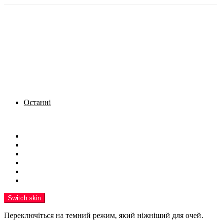
Останні
Menu
Новини
Політика
Кримінал
Фото
Надіслати новину
Реклама на сайті
Switch skin
Переключіться на темний режим, який ніжніший для очей.