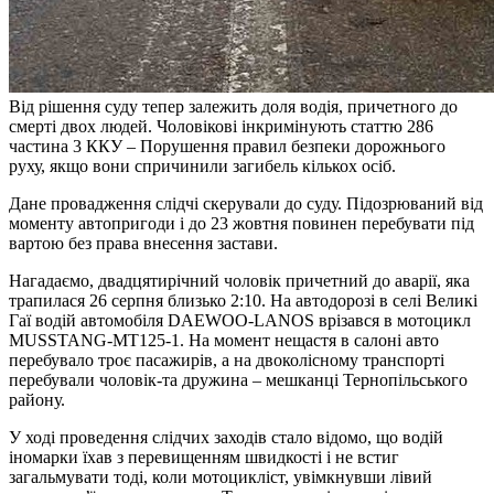
Від рішення суду тепер залежить доля водія, причетного до
смерті двох людей. Чоловікові інкримінують статтю 286
частина 3 ККУ – Порушення правил безпеки дорожнього
руху, якщо вони спричинили загибель кількох осіб.
Дане провадження слідчі скерували до суду. Підозрюваний від
моменту автопригоди і до 23 жовтня повинен перебувати під
вартою без права внесення застави.
Нагадаємо, двадцятирічний чоловік причетний до аварії, яка
трапилася 26 серпня близько 2:10. На автодорозі в селі Великі
Гаї водій автомобіля DAEWOO-LANOS врізався в мотоцикл
MUSSTANG-MT125-1. На момент нещастя в салоні авто
перебувало троє пасажирів, а на двоколісному транспорті
перебували чоловік-та дружина – мешканці Тернопільського
району.
У ході проведення слідчих заходів стало відомо, що водій
іномарки їхав з перевищенням швидкості і не встиг
загальмувати тоді, коли мотоцикліст, увімкнувши лівий