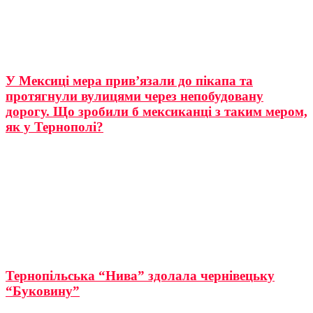
У Мексиці мера прив’язали до пікапа та
протягнули вулицями через непобудовану
дорогу. Що зробили б мексиканці з таким мером,
як у Тернополі?
Тернопільська “Нива” здолала чернівецьку
“Буковину”