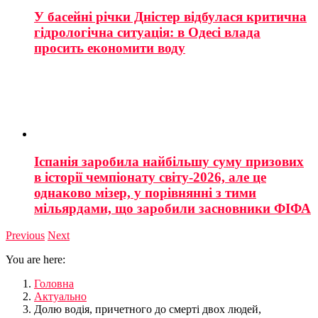
У басейні річки Дністер відбулася критична
гідрологічна ситуація: в Одесі влада
просить економити воду
Іспанія заробила найбільшу суму призових
в історії чемпіонату світу-2026, але це
однаково мізер, у порівнянні з тими
мільярдами, що заробили засновники ФІФА
Previous
Next
You are here:
Головна
Актуально
Долю водія, причетного до смерті двох людей,