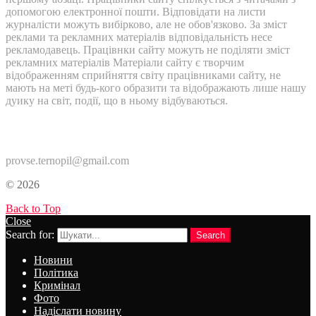
допомогою електронної пошти. Відповідати на листи
журналісти можуть вибірково, але не обов'язково. За зміст
реклами та рекламних матеріалів відповідальність несе
рекламодавець. Працівнки сайту можуть не поділяти зміст
рекламних матеріалів Матеріали сайту є творчим
відображенням сприйняття світу працівниками сайту, не
мають на меті будь-кого образити та відображають лише нашу
дуику на світ, події, що в ньому відбуваються.
Контакти:
provse.ternopil@gmail.com
© 2026
Back to Top
Close
Search for:
Search
Новини
Політика
Кримінал
Фото
Надіслати новину