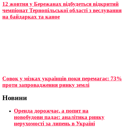
12 жовтня у Бережанах відбудеться відкритий
чемпіонат Тернопільської області з веслування
на байдарках та каное
Совок у мізках українців поки перемагає: 73%
проти запровадження ринку землі
Новини
Оренда дорожчає, а попит на
новобудови падає: аналітика ринку
нерухомості за липень в Україні