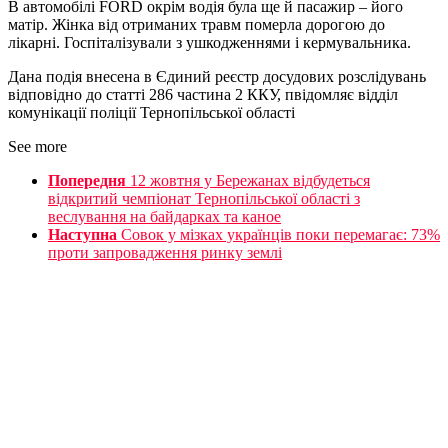
В автомобілі FORD окрім водія була ще й пасажир – його
матір. Жінка від отриманих травм померла дорогою до
лікарні. Госпіталізували з ушкодженнями і кермувальника.
Дана подія внесена в Єдиний реєстр досудових розслідувань
відповідно до статті 286 частина 2 ККУ, пвідомляє відділ
комунікації поліції Тернопільської області
See more
Попередня
12 жовтня у Бережанах відбудеться
відкритий чемпіонат Тернопільської області з
веслування на байдарках та каное
Наступна
Совок у мізках українців поки перемагає: 73%
проти запровадження ринку землі