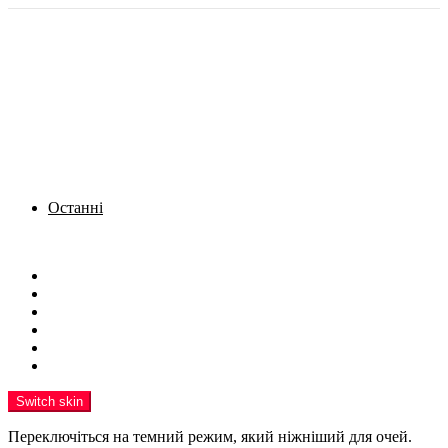
Останні
Menu
Новини
Політика
Кримінал
Фото
Надіслати новину
Реклама на сайті
Switch skin
Переключіться на темний режим, який ніжніший для очей.