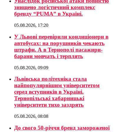
Унаслідок російської атаки повністю
знищено логістичний комплекс
бренду “PUMA” в Україні.
05.08.2026, 17:20
У Львові перевірили кондиціонери в
автобусах: на порушників чекають
штрафи. А в Тернополі пасажири-
барани мовчать і терплять
05.08.2026, 09:09
Львівська політехніка стала
найпопулярнішим університетом
серед вступників в Україні.
Тернопільські хабарницькі
університети тихо заздрять
05.08.2026, 08:08
До свого 50-річчя бренд замороженої