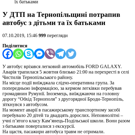
їх батьками
У ДТП на Тернопільщині потрапив
автобус з дітьми та їх батьками
07.10.2019, 15:46
999
перегляди
Поділитися
У автобус врізався легковий автомобіль FORD GALAXY.
Аварія трапилася 5 жовтня близько 21:00 на перехресті в селі
Чистилів Тернопільського району.
На місце події виїжджала слідчо-оперативна група. За
попередньою інформацією, за кермом легківки перебував
громадянин Румунії. Іноземець, виїжджаючи на головну
дорогу “Обхід Тернополя” з другорядної Броди-Тернопіль,
зіткнувся з автобусом.
На момент аварії в пасажирському транспортному засобі
перебувало 20 дітей та двадцять дорослих. Неповнолітні –
учні п’ятого класу Кам’янець-Подільської школи. Вони разом
з батьками поверталися з екскурсії.
На щастя, пасажири автобуса травм не отримали.