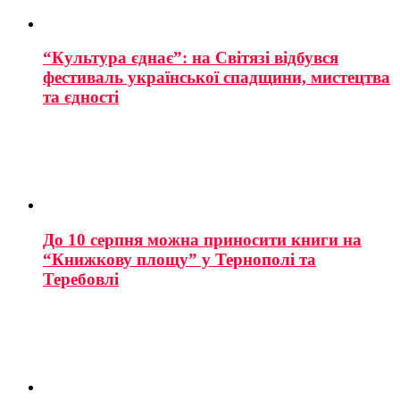
“Культура єднає”: на Світязі відбувся
фестиваль української спадщини, мистецтва
та єдності
До 10 серпня можна приносити книги на
“Книжкову площу” у Тернополі та
Теребовлі