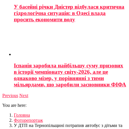
У басейні річки Дністер відбулася критична
гідрологічна ситуація: в Одесі влада
просить економити воду
Іспанія заробила найбільшу суму призових
в історії чемпіонату світу-2026, але це
однаково мізер, у порівнянні з тими
мільярдами, що заробили засновники ФІФА
Previous
Next
You are here:
Головна
Фоторепортаж
У ДТП на Тернопільщині потрапив автобус з дітьми та