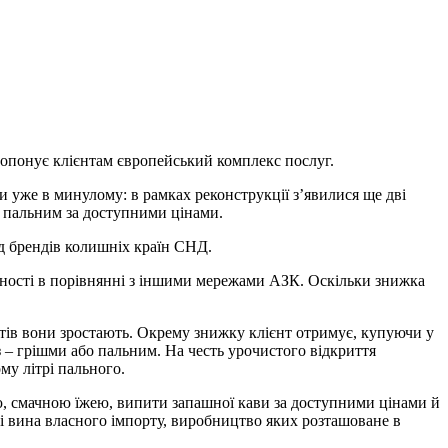
опонує клієнтам європейський комплекс послуг.
и уже в минулому: в рамках реконструкції з’явилися ще дві
м пальним за доступними цінами.
д брендів колишніх країн СНД.
ьності в порівнянні з іншими мережами АЗК. Оскільки знижка
ієнтів вони зростають. Окрему знижку клієнт отримує, купуючи у
з – грішми або пальним. На честь урочистого відкриття
му літрі пального.
ою, смачною їжею, випити запашної кави за доступними цінами й
 вина власного імпорту, виробництво яких розташоване в