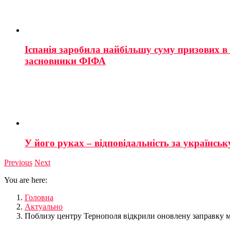
Іспанія заробила найбільшу суму призових в і
засновники ФІФА
У його руках – відповідальність за українську
Previous
Next
You are here:
Головна
Актуально
Поблизу центру Тернополя відкрили оновлену заправку