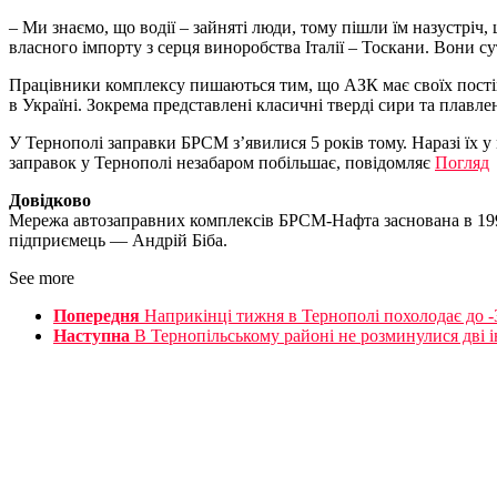
– Ми знаємо, що водії – зайняті люди, тому пішли їм назустріч
власного імпорту з серця виноробства Італії – Тоскани. Вони сут
Працівники комплексу пишаються тим, що АЗК має своїх постій
в Україні. Зокрема представлені класичні тверді сири та плавл
У Тернополі заправки БРСМ з’явилися 5 років тому. Наразі їх у м
заправок у Тернополі незабаром побільшає, повідомляє
Погляд
Довідково
Мережа автозаправних комплексів БРСМ-Нафта заснована в 1992
підприємець — Андрій Біба.
See more
Попередня
Наприкінці тижня в Тернополі похолодає до -
Наступна
В Тернопільському районі не розминулися дві 