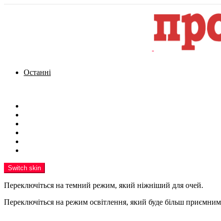
Останні
Menu
Новини
Політика
Кримінал
Фото
Надіслати новину
Реклама на сайті
Switch skin
Переключіться на темний режим, який ніжніший для очей.
Переключіться на режим освітлення, який буде більш приємним 
шукати