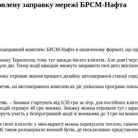
новлену заправку мережі БРСМ-Нафта
втозаправний комплекс БРСМ-Нафта в оновленому форматі, що пр
нку Тернополя, тому тут завжди багато клієнтів. Але довгі черг
уло дві. Тепер водії швидше зможуть заправити свої авто якісни
ку отримав звання кращого дизайну автозаправної станції сере
етяк, на автозаправних комплексах діє унікальна програма лоял
етяк. – Знижки стартують від 0,50 грн за літр, для постійних кл
т водій отримує 40 грн знижки. Знижку можна отримати тут і зара
руть участь у безпрограшній акції зі знижками до 3 грн на кожно
я своїх клієнтів: у міні-маркеті можна перекусити теплою, свіж
 також розташували винний бутік, де ексклюзивно представлені