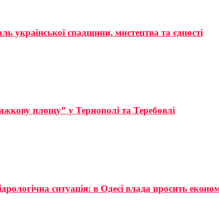
аль української спадщини, мистецтва та єдності
ижкову площу” у Тернополі та Теребовлі
ідрологічна ситуація: в Одесі влада просить еконо