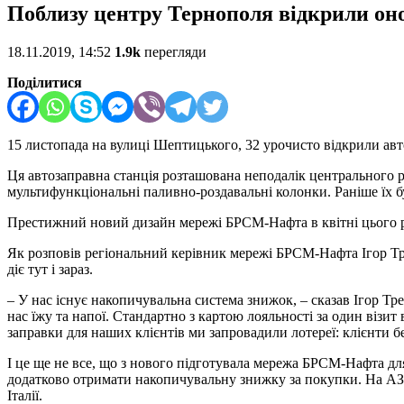
Поблизу центру Тернополя відкрили о
18.11.2019, 14:52
1.9k
перегляди
Поділитися
15 листопада на вулиці Шептицького, 32 урочисто відкрили а
Ця автозаправна станція розташована неподалік центрального ри
мультифункціональні паливно-роздавальні колонки. Раніше їх б
Престижний новий дизайн мережі БРСМ-Нафта в квітні цього ро
Як розповів регіональний керівник мережі БРСМ-Нафта Ігор Тр
діє тут і зараз.
– У нас існує накопичувальна система знижок, – сказав Ігор Тр
нас їжу та напої. Стандартно з картою лояльності за один візи
заправки для наших клієнтів ми запровадили лотереї: клієнти бе
І це ще не все, що з нового підготувала мережа БРСМ-Нафта дл
додатково отримати накопичувальну знижку за покупки. На АЗК
Італії.