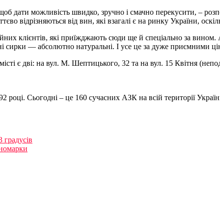
, щоб дати можливість швидко, зручно і смачно перекусити, – роз
тєво відрізняються від вин, які взагалі є на ринку України, оскі
них клієнтів, які приїжджають сюди ще й спеціально за вином. 
ені сирки — абсолютно натуральні. І усе це за дуже приємними ці
істі є дві: на вул. М. Шептицького, 32 та на вул. 15 Квітня (неп
 році. Сьогодні – це 160 сучасних АЗК на всій території Укра
3 градусів
іномарки