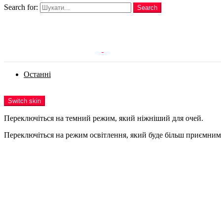
Search for:
Search
Login
Останні
Menu
Switch skin
Переключіться на темний режим, який ніжніший для очей.
Переключіться на режим освітлення, який буде більш приємним 
Login