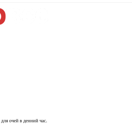
для очей в денний час.