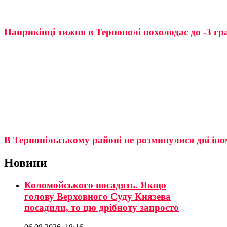
Наприкінці тижня в Тернополі похолодає до -3 гр
В Тернопільському районі не розминулися дві ін
Новини
Коломойського посадять. Якщо
голову Верховного Суду Князева
посадили, то цю дрібноту запросто