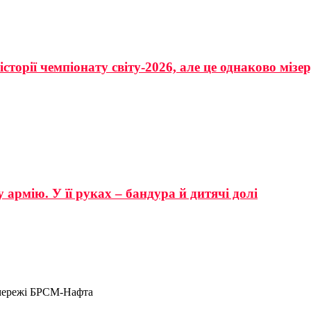
сторії чемпіонату світу-2026, але це однаково мізе
 армію. У її руках – бандура й дитячі долі
 мережі БРСМ-Нафта