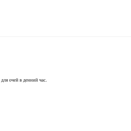
для очей в денний час.