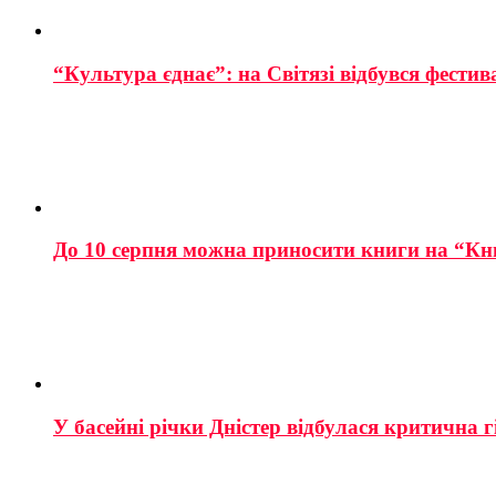
“Культура єднає”: на Світязі відбувся фестив
До 10 серпня можна приносити книги на “Кн
У басейні річки Дністер відбулася критична г