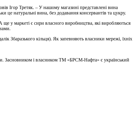
повів Ігор Третяк. – У нашому магазині представлені вина
льки це натуральні вина, без додавання консервантів та цукру.
А ще у маркеті є сири власного виробництва, які виробляються
нами.
одалік Збаразького кільця). Як запевняють власники мережі, їхніх
їни. Засновником і власником ТМ «БРСМ-Нафта» є український