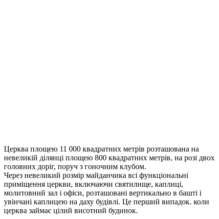
Церква площею 11 000 квадратних метрів розташована на
невеликій ділянці площею 800 квадратних метрів, на розі двох
головних доріг, поруч з гоночним клубом.
Через невеликий розмір майданчика всі функціональні
приміщення церкви, включаючи святилище, каплиці,
молитовний зал і офіси, розташовані вертикально в башті і
увінчані каплицею на даху будівлі. Це перший випадок. коли
церква займає цілий висотний будинок.