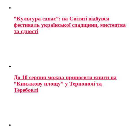
“Культура єднає”: на Світязі відбувся
фестиваль української спадщини, мистецтва
та єдності
До 10 серпня можна приносити книги на
“Книжкову площу” у Тернополі та
Теребовлі