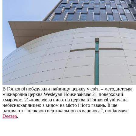
В Гонконзі побудували найвищу церкву у світі – методистська
міжнародна церква Wesleyan House займає 21-поверховий
хмарочос. 21-поверхова висотна церква в Гонконзі увінчана
небеснюкаплицею з видом на місто і його гавань. Її ще
називають “церквою вертикального хмарочоса”, повідомляє
Deezen
.