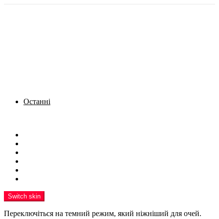
Останні
Menu
Новини
Політика
Кримінал
Фото
Надіслати новину
Реклама на сайті
Switch skin
Переключіться на темний режим, який ніжніший для очей.