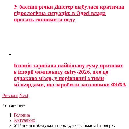
У басейні річки Дністер відбулася критична
гідрологічна ситуація: в Одесі влада
просить економити воду
Іспанія заробила найбільшу суму призових
в історії чемпіонату світу-2026, але це
однаково мізер, у порівнянні з тими
мільярдами, що заробили засновники ФІФА
Previous
Next
You are here:
Головна
Актуально
У Гонконзі збудували церкву, яка займає 21 поверх: