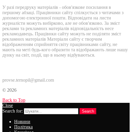
У разі передруку матеріалів - обов'язкове посилання в
першому абзаці. Працівники сайту спілкується з читачами з
допомогою електронної пошти. Відповідати на листи
журналісти можуть вибірково, але не обов'язково. За зміст
реклами та рекламних матеріалів відповідальність несе
рекламодавець. Працівнки сайту можуть не поділяти зміст
рекламних матеріалів Матеріали сайту є творчим
відображенням сприйняття світу працівниками сайту, не
мають на меті будь-кого образити та відображають лише нашу
дуику на світ, події, що в ньому відбуваються.
Контакти:
provse.ternopil@gmail.com
© 2026
Back to Top
Close
Search for:
Search
Новини
Політика