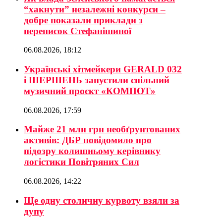
“хакнути” незалежні конкурси –
добре показали приклади з
переписок Стефанішиної
06.08.2026, 18:12
Українські хітмейкери GERALD 032
і ШЕРШЕНЬ запустили спільний
музичний проєкт «КОМПОТ»
06.08.2026, 17:59
Майже 21 млн грн необґрунтованих
активів: ДБР повідомило про
підозру колишньому керівнику
логістики Повітряних Сил
06.08.2026, 14:22
Ще одну столичну курвоту взяли за
дупу