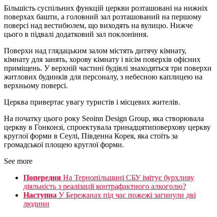
Більшість суспільних функцій церкви розташовані на нижніх
поверхах башти, а головний зал розташований на першому
поверсі над вестибюлем, що виходять на вулицю. Нижче
цього в підвалі додатковий зал поклоніння.
Поверхи над глядацьким залом містять дитячу кімнату,
кімнату для занять, хорову кімнату і вісім поверхів офісних
приміщень. У верхній частині будівлі знаходяться три поверхи
житлових будинків для персоналу, з небесною каплицею на
верхньому поверсі.
Церква привертає увагу туристів і місцевих жителів.
На початку цього року Seoinn Design Group, яка створювала
церкву в Гонконзі, спроектувала тринадцятиповерхову церкву
круглої форми в Сеулі, Південна Корея, яка стоїть за
громадської площею круглої форми.
See more
Попередня
На Тернопільщині СБУ імітує бурхливу
діяльність з реалізації контрафактного алкоголю?
Наступна
У Бережанах під час пожежі загинули дві
людини