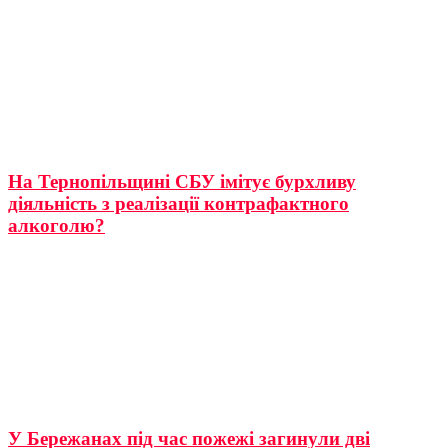
На Тернопільщині СБУ імітує бурхливу
діяльність з реалізації контрафактного
алкоголю?
У Бережанах під час пожежі загинули дві