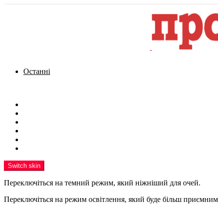
Останні
Menu
Новини
Політика
Кримінал
Фото
Надіслати новину
Реклама на сайті
Switch skin
Переключіться на темний режим, який ніжніший для очей.
Переключіться на режим освітлення, який буде більш приємним 
шукати