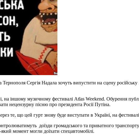
ра Тернополя Сергія Надала хочуть випустити на сцену російську 
і, на іншому музичному фестивалі Atlas Weekend. Обурення публік
івати нецензурну пісню про президента Росії Путіна.
ез те, що цей гурт знову буде виступати в Україні, на фестивалі
контролюватимуть доїзди громадського та приватного транспорт
ь-який момент могли доїхати спецавтомобілі.