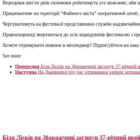
Впродовж шести днів силовики робитимуть усе можливе, аби не 
Працюватиме на території “Файного міста” оперативний штаб, 
Чергуватимуть на фестивалі представники служби надзвичайних
Правоохоронці звертаються до усіх відвідувачів фестивалю з п
Хочете отримувати новини в месенджер? Підписуйтеся на наш
See more
Попередня
Біля Лісків на Збаражчині загинув 37-річний 
Наступна
На Львівщині під час отримання хабаря затри
Біля Лісків на Збаражчині загинув 37-річний воді