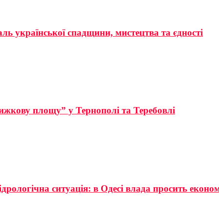
аль української спадщини, мистецтва та єдності
ижкову площу” у Тернополі та Теребовлі
ідрологічна ситуація: в Одесі влада просить еконо