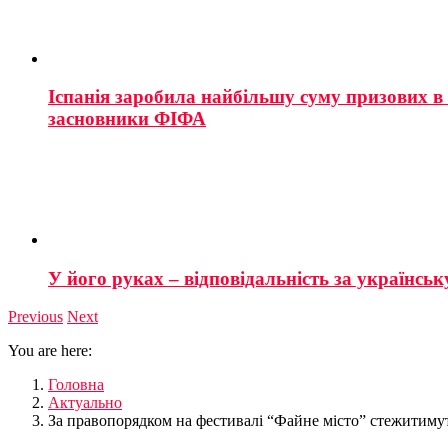
Іспанія заробила найбільшу суму призових в і
засновники ФІФА
У його руках – відповідальність за українську
Previous
Next
You are here:
Головна
Актуально
За правопорядком на фестивалі “Файне місто” стежитиму