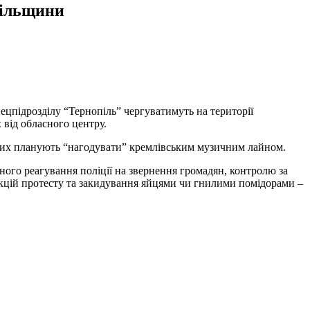
пільщини
пецпідрозділу “Тернопіль” чергуватимуть на території
від обласного центру.
 яких планують “нагодувати” кремлівським музичним лайном.
жного реагування поліції на звернення громадян, контролю за
акцій протесту та закидування яйцями чи гнилими помідорами –