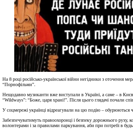
На 8 році російсько-української війни негідники з оточення ме
“Порнофільми”.
Нещодавно музиканти вже виступали в Україні, а саме – в Києв
“Wildways”: “Боже, царя храні!”. Після цього глядачі почали сп
У соцмережі українці відреагували на цю подію – обурюються чер
Забезпечуватимуть правоохоронці і безпеку дорожнього руху, 
волонтерами і за правилами паркування, аби при потребі в буд