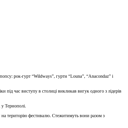
попсу: рок-гурт “Wildways”, гурти “Louna”, “Anacondaz” і
и під час виступу в столиці викликав вигук одного з лідерів
 у Тернополі.
у на територію фестивалю. Стежитимуть вони разом з