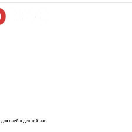
для очей в денний час.