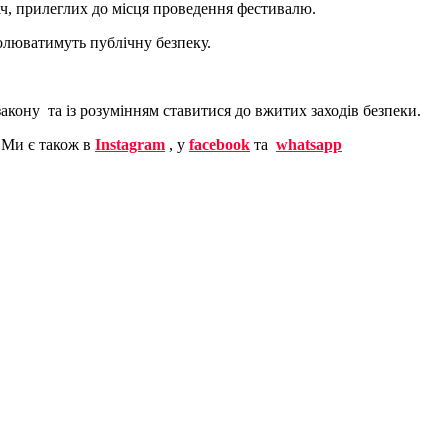
ач, прилеглих до місця проведення фестивалю.
олюватимуть публічну безпеку.
акону та із розумінням ставитися до вжитих заходів безпеки.
Ми є також в
Instagram
, у
facebook
та
whatsapp