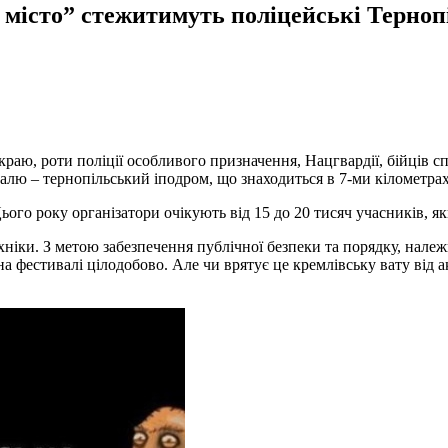
 місто” стежитимуть поліцейські Терно
раю, роти поліції особливого призначення, Нацгвардії, бійців с
лю – тернопільський іподром, що знаходиться в 7-ми кілометрах 
Цього року організатори очікують від 15 до 20 тисяч учасників,
хніки. З метою забезпечення публічної безпеки та порядку, нале
фестивалі цілодобово. Але чи врятує це кремлівську вату від 