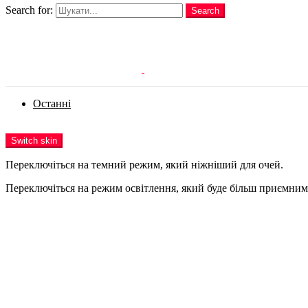
Search for:
Search
Login
Останні
Menu
Switch skin
Переключіться на темний режим, який ніжніший для очей.
Переключіться на режим освітлення, який буде більш приємним 
Login