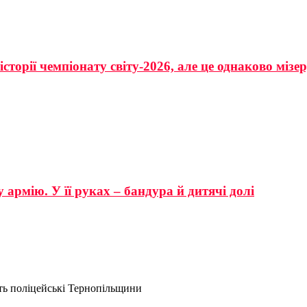
сторії чемпіонату світу-2026, але це однаково мізе
 армію. У її руках – бандура й дитячі долі
ть поліцейські Тернопільщини