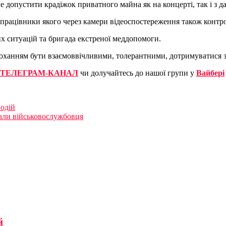
допустити крадіжок приватного майна як на концерті, так і з д
працівники якого через камери відеоспостереження також контр
 ситуацій та бригада екстреної меддопомоги.
роханням бути взаємоввічливими, толерантними, дотримуватися з
ТЕЛЕГРАМ-КАНАЛ
чи долучайтесь до нашої групи у
Вайбері
водій
мали військовослужбовця
й