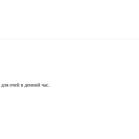
для очей в денний час.