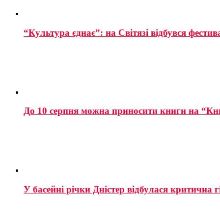
“Культура єднає”: на Світязі відбувся фестив
До 10 серпня можна приносити книги на “Кн
У басейні річки Дністер відбулася критична г