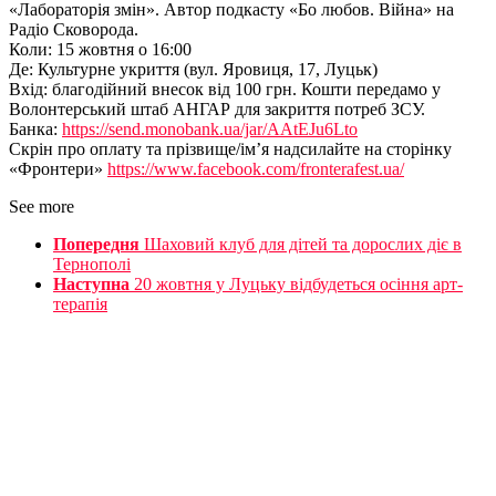
«Лабораторія змін». Автор подкасту «Бо любов. Війна» на
Радіо Сковорода.
Коли: 15 жовтня о 16:00
Де: Культурне укриття (вул. Яровиця, 17, Луцьк)
Вхід: благодійний внесок від 100 грн. Кошти передамо у
Волонтерський штаб АНГАР для закриття потреб ЗСУ.
Банка:
https://send.monobank.ua/jar/AAtEJu6Lto
Скрін про оплату та прізвище/ім’я надсилайте на сторінку
«Фронтери»
https://www.facebook.com/fronterafest.ua/
See more
Попередня
Шаховий клуб для дітей та дорослих діє в
Тернополі
Наступна
20 жовтня у Луцьку відбудеться осіння арт-
терапія