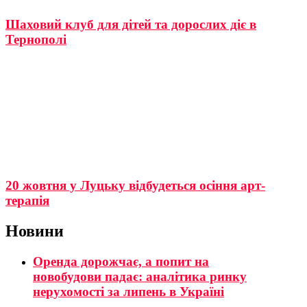
Шаховий клуб для дітей та дорослих діє в
Тернополі
20 жовтня у Луцьку відбудеться осіння арт-
терапія
Новини
Оренда дорожчає, а попит на
новобудови падає: аналітика ринку
нерухомості за липень в Україні