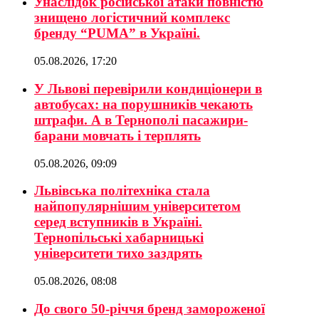
Унаслідок російської атаки повністю
знищено логістичний комплекс
бренду “PUMA” в Україні.
05.08.2026, 17:20
У Львові перевірили кондиціонери в
автобусах: на порушників чекають
штрафи. А в Тернополі пасажири-
барани мовчать і терплять
05.08.2026, 09:09
Львівська політехніка стала
найпопулярнішим університетом
серед вступників в Україні.
Тернопільські хабарницькі
університети тихо заздрять
05.08.2026, 08:08
До свого 50-річчя бренд замороженої