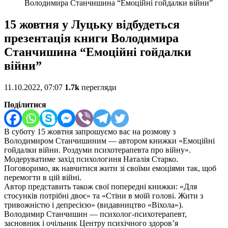
Володимира Станчишина “Емоційні гойдалки війни”
15 жовтня у Луцьку відбудеться
презентація книги Володимира
Станчишина “Емоційні гойдалки
війни”
11.10.2022, 07:07
1.7k
перегляди
Поділитися
В суботу 15 жовтня запрошуємо вас на розмову з
Володимиром Станчишиним — автором книжки «Емоційні
гойдалки війни. Роздуми психотерапевта про війну».
Модеруватиме захід психологиня Наталія Старко.
Поговоримо, як навчитися жити зі своїми емоціями так, щоб
перемогти в цій війні.
Автор представить також свої попередні книжки: «Для
стосунків потрібні двоє» та «Стіни в моїй голові. Жити з
тривожністю і депресією» (видавництво «Віхола»).
Володимир Станчишин — психолог-психотерапевт,
засновник і очільник Центру психічного здоров’я