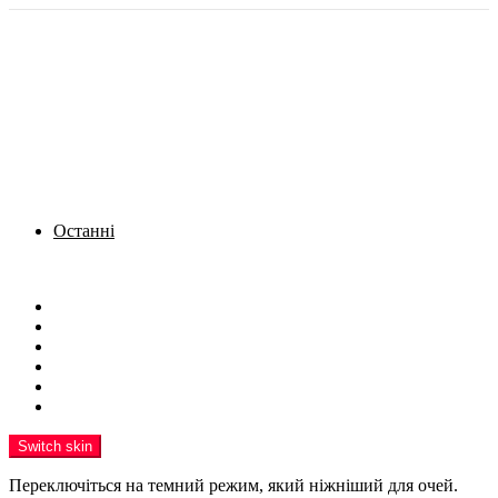
Останні
Menu
Новини
Політика
Кримінал
Фото
Надіслати новину
Реклама на сайті
Switch skin
Переключіться на темний режим, який ніжніший для очей.