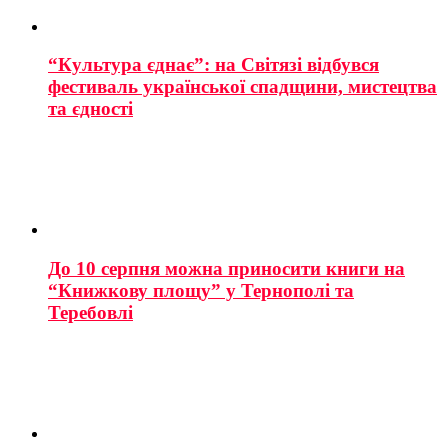
“Культура єднає”: на Світязі відбувся
фестиваль української спадщини, мистецтва
та єдності
До 10 серпня можна приносити книги на
“Книжкову площу” у Тернополі та
Теребовлі