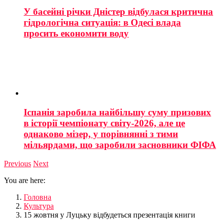
У басейні річки Дністер відбулася критична
гідрологічна ситуація: в Одесі влада
просить економити воду
Іспанія заробила найбільшу суму призових
в історії чемпіонату світу-2026, але це
однаково мізер, у порівнянні з тими
мільярдами, що заробили засновники ФІФА
Previous
Next
You are here:
Головна
Культура
15 жовтня у Луцьку відбудеться презентація книги