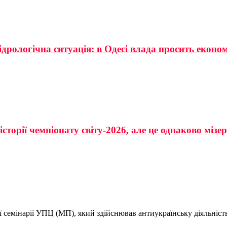
ідрологічна ситуація: в Одесі влада просить еконо
сторії чемпіонату світу-2026, але це однаково мізе
ї семінарії УПЦ (МП), який здійснював антиукраїнську діяльніст