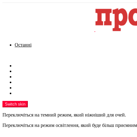
Останні
Menu
Новини
Політика
Кримінал
Фото
Надіслати новину
Реклама на сайті
Switch skin
Переключіться на темний режим, який ніжніший для очей.
Переключіться на режим освітлення, який буде більш приємним 
шукати