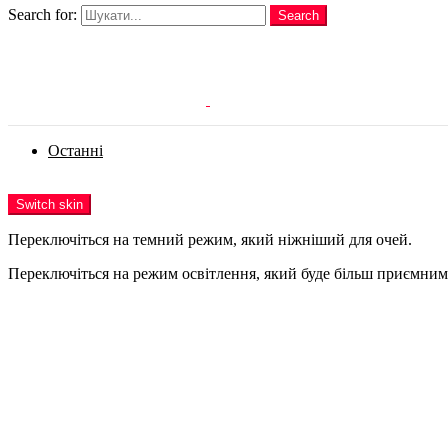
Search for:
Search
Login
Останні
Menu
Switch skin
Переключіться на темний режим, який ніжніший для очей.
Переключіться на режим освітлення, який буде більш приємним 
Login