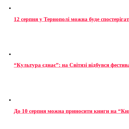
12 серпня у Тернополі можна буде спостеріга
“Культура єднає”: на Світязі відбувся фестив
До 10 серпня можна приносити книги на “Кн