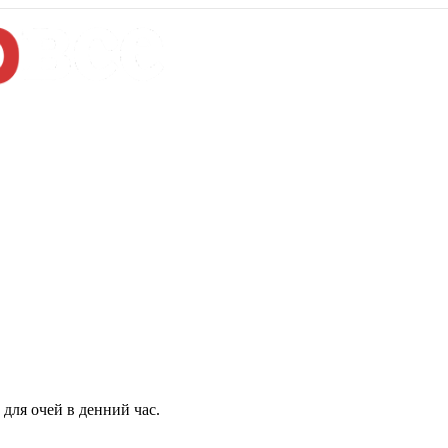
для очей в денний час.