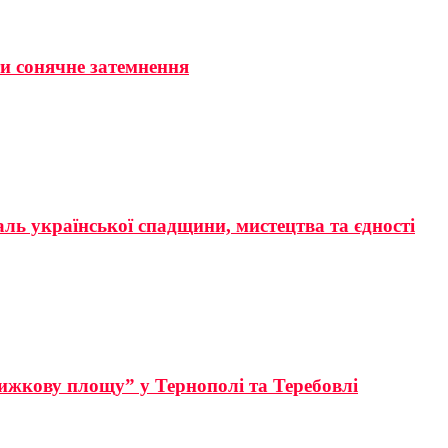
ти сонячне затемнення
аль української спадщини, мистецтва та єдності
ижкову площу” у Тернополі та Теребовлі