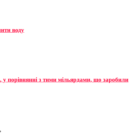
мити воду
р, у порівнянні з тими мільярдами, що заробили
ь