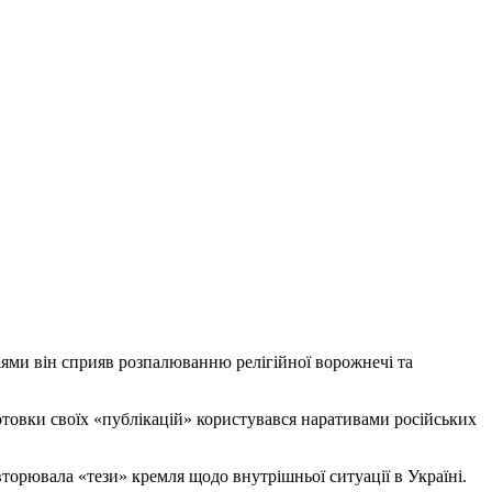
іями він сприяв розпалюванню релігійної ворожнечі та
отовки своїх «публікацій» користувався наративами російських
вторювала «тези» кремля щодо внутрішньої ситуації в Україні.