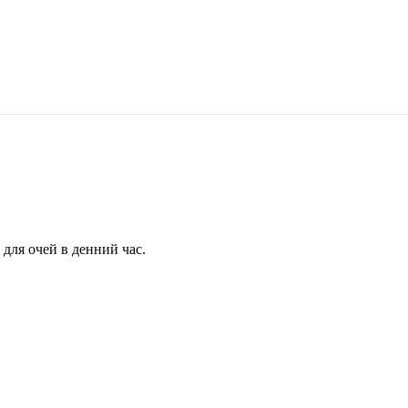
для очей в денний час.