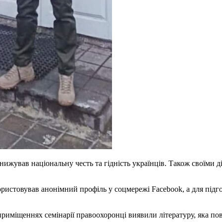
жував національну честь та гідність українців. Також своїми д
ристовував анонімний профіль у соцмережі Facebook, а для підг
 приміщеннях семінарії правоохоронці виявили літературу, яка по