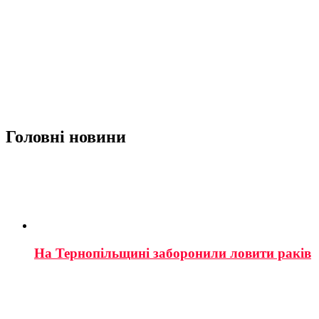
Головні новини
На Тернопільщині заборонили ловити раків