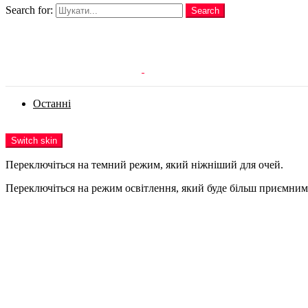
Search for:
Search
Login
Останні
Menu
Switch skin
Переключіться на темний режим, який ніжніший для очей.
Переключіться на режим освітлення, який буде більш приємним 
Login