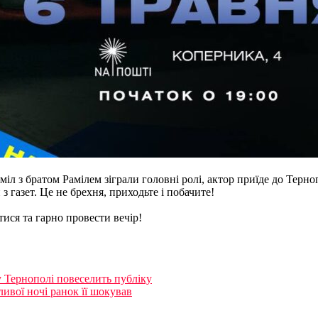
іл з братом Рамілем зіграли головні ролі, актор приїде до Терн
з газет. Це не брехня, приходьте і побачите!
тися та гарно провести вечір!
 Тернополі повеселить публіку
ливої ночі ранок її шокував