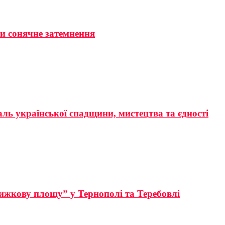
ти сонячне затемнення
аль української спадщини, мистецтва та єдності
ижкову площу” у Тернополі та Теребовлі