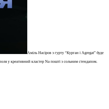
Аміль Насіров з гурту “Курган і Agregat” буде
ополя у креативний кластер Nа пошті з сольним стендапом.