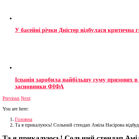
У басейні річки Дністер відбулася критична г
Іспанія заробила найбільшу суму призових в і
засновники ФІФА
Previous
Next
You are here:
Головна
Та я прикалуюсь! Сольний стендап Аміла Насірова відбуд
Та я прикалуюсь! Сольний стендап Аміл