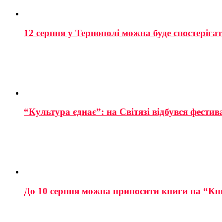
12 серпня у Тернополі можна буде спостеріга
“Культура єднає”: на Світязі відбувся фестив
До 10 серпня можна приносити книги на “Кн