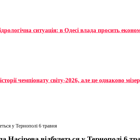
ідрологічна ситуація: в Одесі влада просить еконо
сторії чемпіонату світу-2026, але це однаково мізе
еться у Тернополі 6 травня
а Насірова відбудеться у Тернополі 6 тр