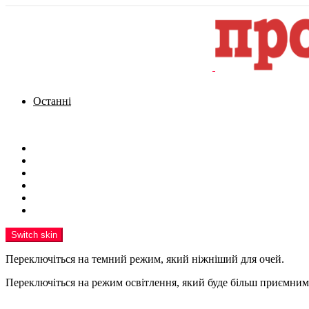
Останні
Menu
Новини
Політика
Кримінал
Фото
Надіслати новину
Реклама на сайті
Switch skin
Переключіться на темний режим, який ніжніший для очей.
Переключіться на режим освітлення, який буде більш приємним 
шукати