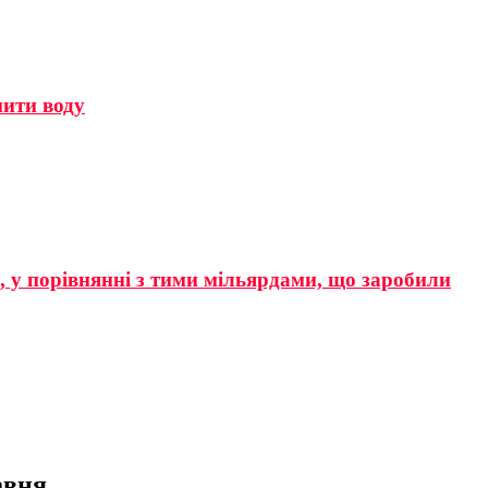
мити воду
р, у порівнянні з тими мільярдами, що заробили
авня