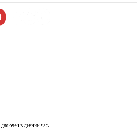
для очей в денний час.