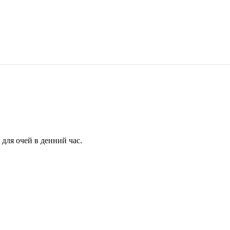
для очей в денний час.