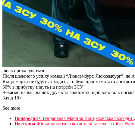
шось прикалуваться.
Після шаленого успіху комедії “Люксембург, Люксембург”, де Ам
Якщо жарти не будуть заходить, то буде просто читати анекдоти 
30% з прибутку підуть на потреби ЗСУ!
Чекаємо на вас, ваших друзів та знайомих, щоб вдосталь посмія
Захід 18+
See more
Попередня
Стендаперка Марина Войцеховська сьогодні у
Наступна
Жінка заплатила коханцеві за секс, а після бурх