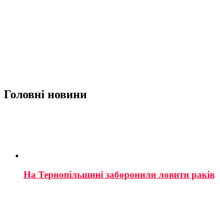
Головні новини
На Тернопільщині заборонили ловити раків