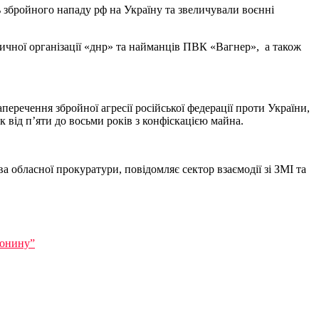
 збройного нападу рф на Україну та звеличували воєнні
ичної організації «днр» та найманців ПВК «Вагнер», а також
аперечення збройної агресії російської федерації проти України,
к від п’яти до восьми років з конфіскацією майна.
ва обласної прокуратури, повідомляє с
ектор взаємодії зі ЗМІ та
лонину”