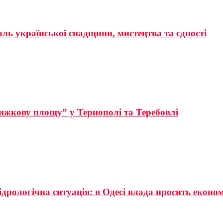
аль української спадщини, мистецтва та єдності
ижкову площу” у Тернополі та Теребовлі
ідрологічна ситуація: в Одесі влада просить еконо