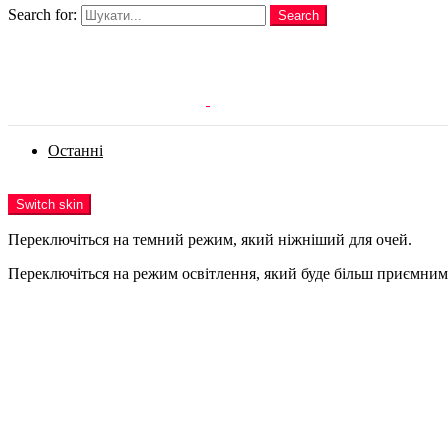
Search for:
Search
Login
Останні
Menu
Switch skin
Переключіться на темний режим, який ніжніший для очей.
Переключіться на режим освітлення, який буде більш приємним 
Login