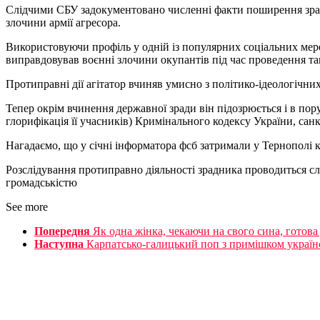
Слідчими СБУ задокументовано численні факти поширення зрадн
злочини армії агресора.
Використовуючи профіль у одній із популярних соціальних мер
виправдовував воєнні злочини окупантів під час проведення так
Протиправні дії агітатор вчиняв умисно з політико-ідеологічних
Тепер окрім вчинення державної зради він підозрюється
і в пор
глорифікація її учасників) Кримінального кодексу України, санк
Нагадаємо, що у січні інформатора фсб затримали у Тернополі 
Розслідування протиправно діяльності зрадника проводиться сл
громадськістю
See more
Попередня
Як одна жінка, чекаючи на свого сина, готова
Наступна
Карпатсько-галицький поп з примішком українс