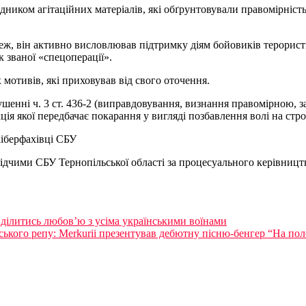
иком агітаційних матеріалів, які обґрунтовували правомірність
еж, він активно висловлював підтримку діям бойовиків терорист
 званої «спецоперації».
 мотивів, які приховував від свого оточення.
ушенні ч. 3 ст. 436-2 (виправдовування, визнання правомірною, з
ція якої передбачає покарання у вигляді позбавлення волі на стро
кіберфахівці СБУ
ідчими СБУ Тернопільської області за процесуального керівницт
 ділитись любовʼю з усіма українськими воїнами
ького репу: Merkurii презентував дебютну пісню-бенгер “На по