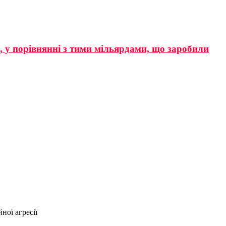
р, у порівнянні з тими мільярдами, що заробили
ної агресії