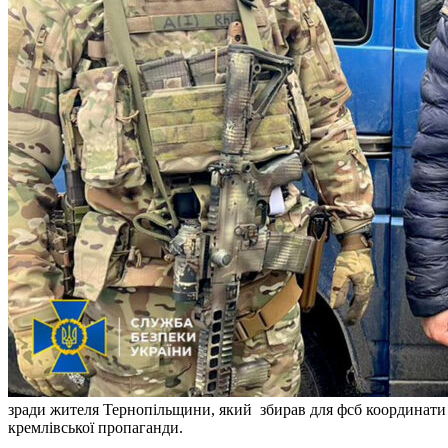
зради жителя Тернопільщини, який збирав для фсб координати о
кремлівської пропаганди.