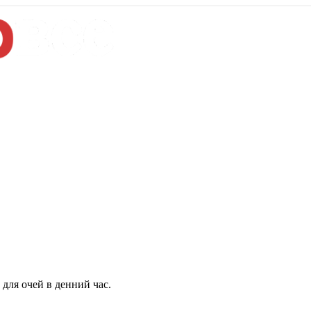
для очей в денний час.