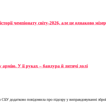
сторії чемпіонату світу-2026, але це однаково мізе
 армію. У її руках – бандура й дитячі долі
 СБУ додатково повідомила про підозру у виправдовуванні зброй