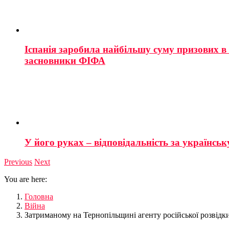
Іспанія заробила найбільшу суму призових в і
засновники ФІФА
У його руках – відповідальність за українську
Previous
Next
You are here:
Головна
Війна
Затриманому на Тернопільщині агенту російської розвідки