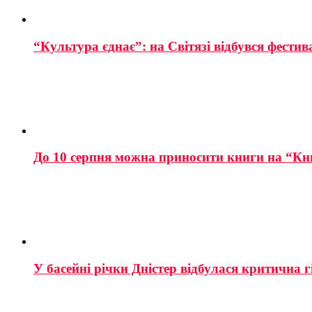
“Культура єднає”: на Світязі відбувся фестив
До 10 серпня можна приносити книги на “Кн
У басейні річки Дністер відбулася критична г