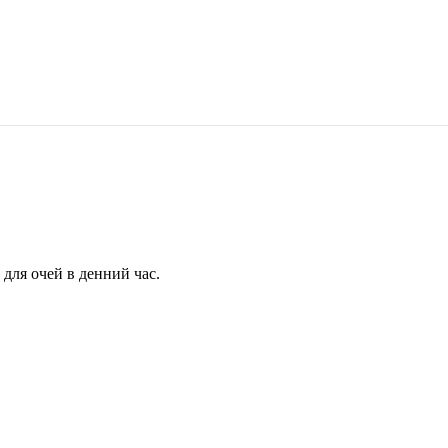
для очей в денний час.