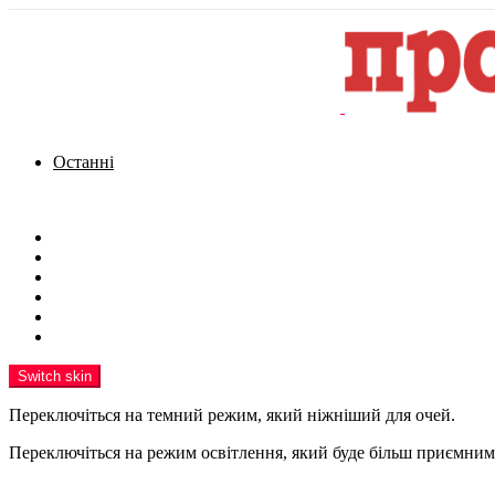
Останні
Menu
Новини
Політика
Кримінал
Фото
Надіслати новину
Реклама на сайті
Switch skin
Переключіться на темний режим, який ніжніший для очей.
Переключіться на режим освітлення, який буде більш приємним 
шукати