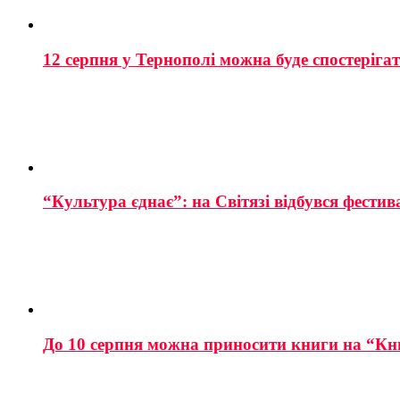
12 серпня у Тернополі можна буде спостеріга
“Культура єднає”: на Світязі відбувся фестив
До 10 серпня можна приносити книги на “Кн