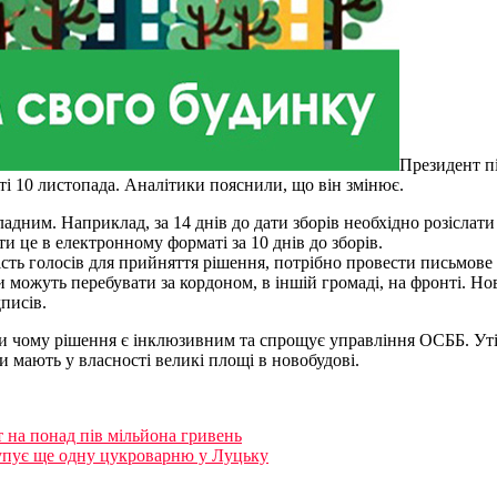
Президент п
ті 10 листопада. Аналітики пояснили, що він змінює.
адним. Наприклад, за 14 днів до дати зборів необхідно розіслати
 це в електронному форматі за 10 днів до зборів.
ість голосів для прийняття рішення, потрібно провести письмове
 можуть перебувати за кордоном, в іншій громаді, на фронті. Но
писів.
 чому рішення є інклюзивним та спрощує управління ОСББ. Утім
мають у власності великі площі в новобудові.
 на понад пів мільйона гривень
упує ще одну цукроварню у Луцьку