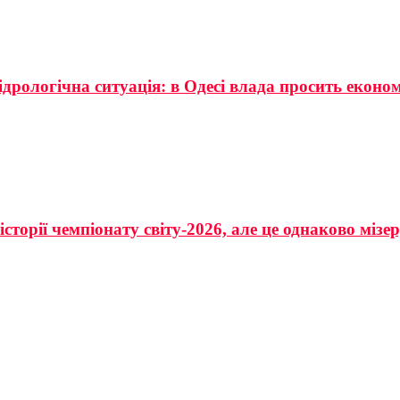
ідрологічна ситуація: в Одесі влада просить еконо
сторії чемпіонату світу-2026, але це однаково мізе