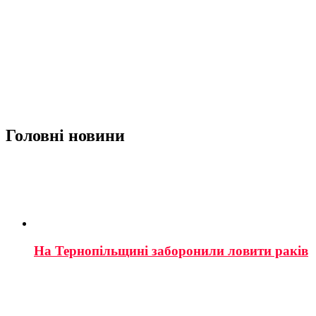
Головні новини
На Тернопільщині заборонили ловити раків