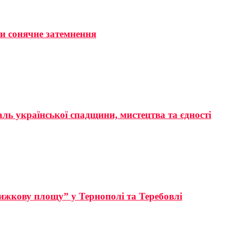
ти сонячне затемнення
аль української спадщини, мистецтва та єдності
ижкову площу” у Тернополі та Теребовлі