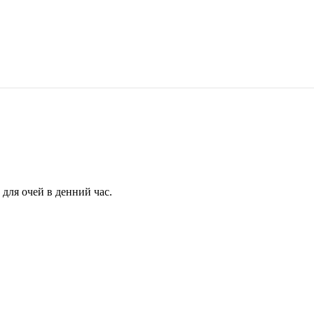
для очей в денний час.