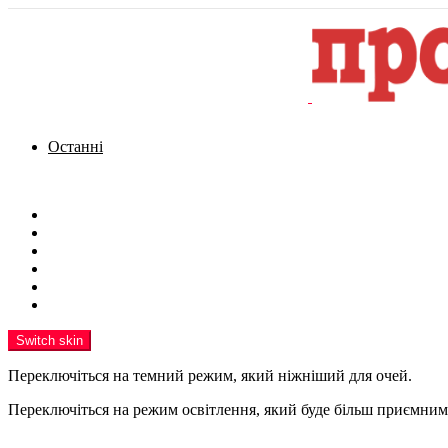
Останні
Menu
Новини
Політика
Кримінал
Фото
Надіслати новину
Реклама на сайті
Switch skin
Переключіться на темний режим, який ніжніший для очей.
Переключіться на режим освітлення, який буде більш приємним 
шукати