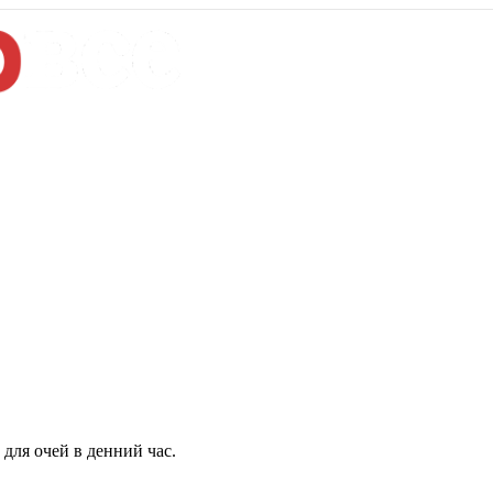
для очей в денний час.