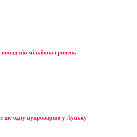
 понад пів мільйона гривень
ує ще одну цукроварню у Луцьку