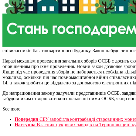
співвласників багатоквартирного будинку. Закон набуде чиннос
Наразі механізм проведення загальних зборів ОСББ є досить скл
оповіщенням про їхнє проведення. Новий закон дозволяє зробити
Якщо під час проведення зборів не набирається необхідна кільк
можливо, оскільки під час повномасштабної війни співвласники
14, а також зробити це віддалено за допомогою електронних під
До напрацювання закону залучали представників ОСББ, завдяки
забудовникам створювати контрольовані ними ОСББ, якщо вони 
See more
Попередня
СБУ запобігла контрабанді старовинних монет
Наступна
Власник цукрових заводів на Тернопільщині к