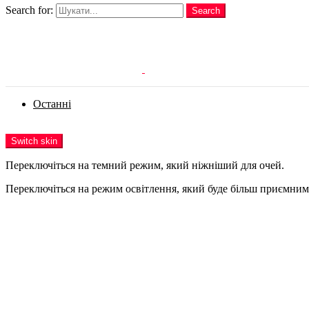
Search for:
Search
Login
Останні
Menu
Switch skin
Переключіться на темний режим, який ніжніший для очей.
Переключіться на режим освітлення, який буде більш приємним 
Login