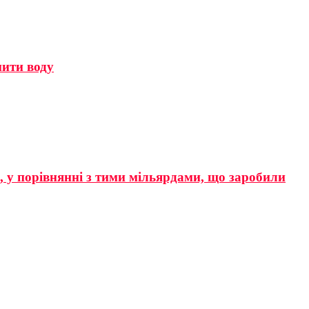
мити воду
р, у порівнянні з тими мільярдами, що заробили