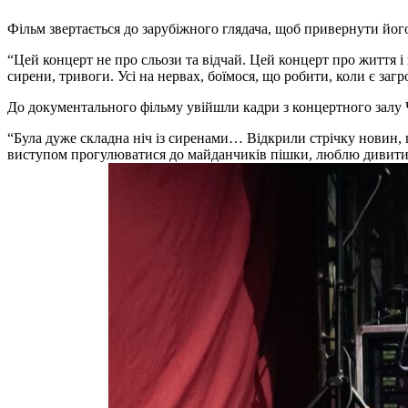
Фільм звертається до зарубіжного глядача, щоб привернути його 
“Цей концерт не про сльози та відчай. Цей концерт про життя і 
сирени, тривоги. Усі на нервах, боїмося, що робити, коли є за
До документального фільму увійшли кадри з концертного залу Че
“Була дуже складна ніч із сиренами… Відкрили стрічку новин, 
виступом прогулюватися до майданчиків пішки, люблю дивитися 