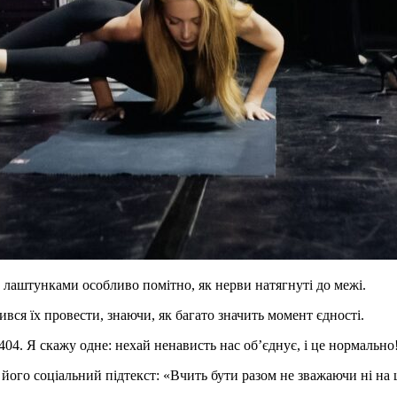
аштунками особливо помітно, як нерви натягнуті до межі.
вся їх провести, знаючи, як багато значить момент єдності.
404. Я скажу одне: нехай ненависть нас об’єднує, і це нормально! 
ого соціальний підтекст: «Вчить бути разом не зважаючи ні на 