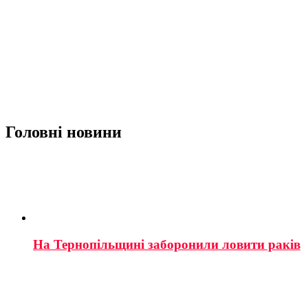
Головні новини
На Тернопільщині заборонили ловити раків