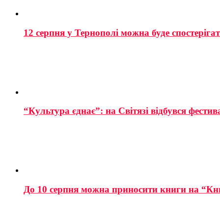
12 серпня у Тернополі можна буде спостеріга
“Культура єднає”: на Світязі відбувся фестив
До 10 серпня можна приносити книги на “Кн