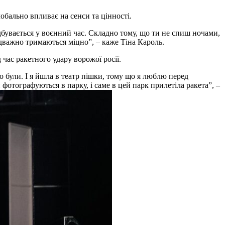
лобально впливає на сенси та цінності.
відбувається у воєнний час. Складно тому, що ти не спиш ночами,
ідважно тримаються міцно”, – каже Тіна Кароль.
час ракетного удару ворожої росії.
 були. І я йшла в театр пішки, тому що я люблю перед
отографуються в парку, і саме в цей парк прилетіла ракета”, –