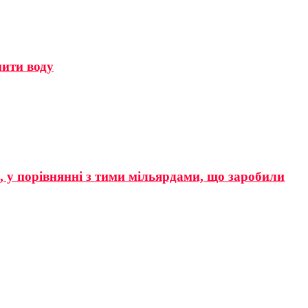
мити воду
р, у порівнянні з тими мільярдами, що заробили