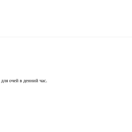
для очей в денний час.