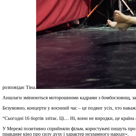
розповідає Тіна.
Аншлаги змінюються моторошними кадрами з бомбосховищ, за л
Безумовно, концерти у воєнний час – це подвиг усіх, хто наважи
“Сьогодні 16 бортів злітає. Ці… Ні, вони не виродки, це країна 
У Мережі позитивно сприйняли фільм, користувачі пишуть про й
правдиве кіно про силу духу і характер незламного народу».