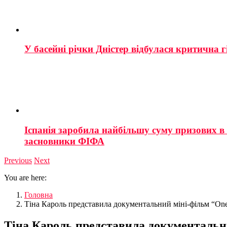
У басейні річки Дністер відбулася критична г
Іспанія заробила найбільшу суму призових в і
засновники ФІФА
Previous
Next
You are here:
Головна
Тіна Кароль представила документальний міні-фільм “One
Тіна Кароль представила документальни