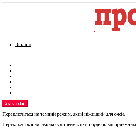
Останні
Menu
Новини
Політика
Кримінал
Фото
Надіслати новину
Реклама на сайті
Switch skin
Переключіться на темний режим, який ніжніший для очей.
Переключіться на режим освітлення, який буде більш приємним 
шукати