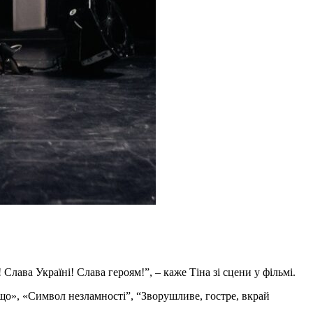
Слава Україні! Слава героям!”, – каже Тіна зі сцени у фільмі.
що», «Символ незламності”, “Зворушливе, гостре, вкрай