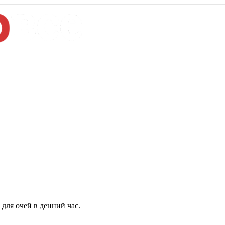
для очей в денний час.