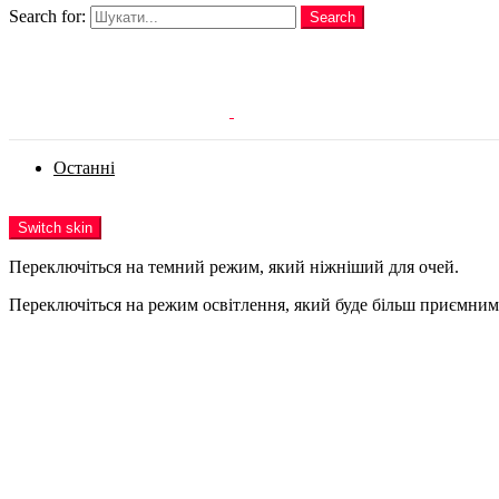
Search for:
Search
Login
Останні
Menu
Switch skin
Переключіться на темний режим, який ніжніший для очей.
Переключіться на режим освітлення, який буде більш приємним 
Login