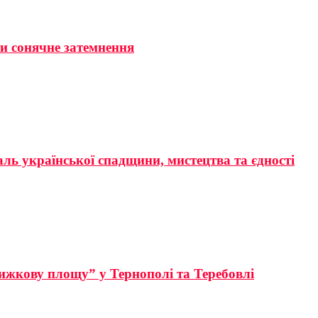
ти сонячне затемнення
аль української спадщини, мистецтва та єдності
ижкову площу” у Тернополі та Теребовлі