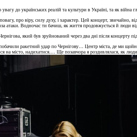
увагу до українських реалій та культури в Україні, та як війна г
повагу, про віру, силу духу, і характер. Цей концерт, звичайно, 
гроза атаки. Водночас ти бачиш, як життя продовжується й люди в
рнігова, який був зруйнований через два дні після концерту під 
побачили ракетний удар по Чернігову… Центр міста, де ми щойно
на місто, надихатися.… Ще позавчора я роздивлялася, як люди ф