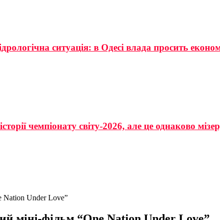
ідрологічна ситуація: в Одесі влада просить еконо
сторії чемпіонату світу-2026, але це однаково мізе
 Nation Under Love”
й міні-фільм “One Nation Under Love”