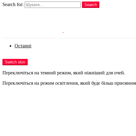
Search for:
Search
Login
Останні
Menu
Switch skin
Переключіться на темний режим, який ніжніший для очей.
Переключіться на режим освітлення, який буде більш приємним 
Login