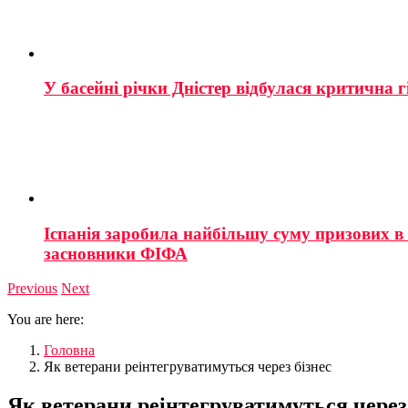
У басейні річки Дністер відбулася критична г
Іспанія заробила найбільшу суму призових в і
засновники ФІФА
Previous
Next
You are here:
Головна
Як ветерани реінтегруватимуться через бізнес
Як ветерани реінтегруватимуться через