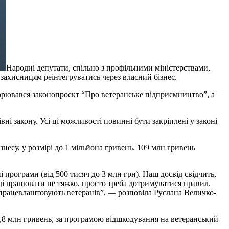
Народні депутати, спільно з профільними міністерствами,
ахисницям реінтегруватись через власний бізнес.
оворювався законопроєкт “Про ветеранське підприємництво”, а
вні закону. Усі ці можливості повинні бути закріплені у законі
знесу, у розмірі до 1 мільйона гривень. 109 млн гривень
 програми (від 500 тисяч до 3 млн грн). Наш досвід свідчить,
ді працювати не тяжко, просто треба дотримуватися правил.
 працевлаштовують ветеранів”, — розповіла Руслана Величко-
,8 млн гривень, за програмою відшкодування на ветеранський