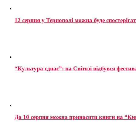
12 серпня у Тернополі можна буде спостеріга
“Культура єднає”: на Світязі відбувся фестив
До 10 серпня можна приносити книги на “Кн