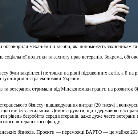
обговорили механізми й засоби, які допоможуть захисникам та з
нь соціальної політики та захисту прав ветеранів. Зокрема, обг
у були закріплені не тільки на рівні підзаконних актів, а й на рі
ступниця міністра економіки України.
ів та ветеранок отримали від Мінекономіки гранти на розвиток бі
еранського бізнесу: відшкодування витрат (20 тисяч) і конкурсні
, щоб він був легальним. Демонструвати, що з державою насправ
и рівень безробіття серед ветеранів, адже дуже часто ветерани
ського ветеранського фонду.
еранських бізнесів. Проєкти — переможці ВАРТО — це майже 293