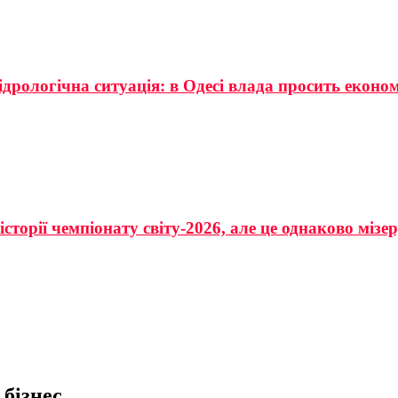
ідрологічна ситуація: в Одесі влада просить еконо
сторії чемпіонату світу-2026, але це однаково мізе
 бізнес