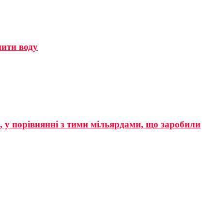
мити воду
р, у порівнянні з тими мільярдами, що заробили