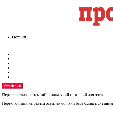
Останні
Menu
Новини
Політика
Кримінал
Фото
Надіслати новину
Реклама на сайті
Switch skin
Переключіться на темний режим, який ніжніший для очей.
Переключіться на режим освітлення, який буде більш приємним 
шукати