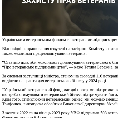
Українським ветеранським фондом та ветеранами-підприємцями 
Відповідні напрацювання озвучені на засіданні Комітету з пита
також механізми працевлаштування ветеранів.
“Ставимо ціль, аби можливості фінансування ветеранського бізнес
“Про ветеранське підприємництво”, — каже Тетяна Бережна, за
За словами заступниці міністра, станом на сьогодні 116 ветеран
виділено на гранти для ветеранського бізнесу у 2024 році.
“Український ветеранський фонд має дві програми підтримки вет
що треба стимулювати ветеранський бізнес, підтримувати його
Крім того, стимулюючи ветеранський бізнес, ми можемо зменшит
Трифонюк, виконуюча обов’язки Виконавчої директорки Україн
З жовтня 2022 та на кінець 2023 року УВФ підтримав 508 вет
бізнес виплачено 6,4 млн гривень.