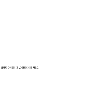
для очей в денний час.