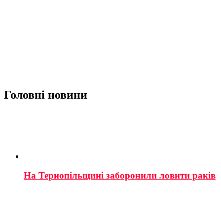
Головні новини
На Тернопільщині заборонили ловити раків