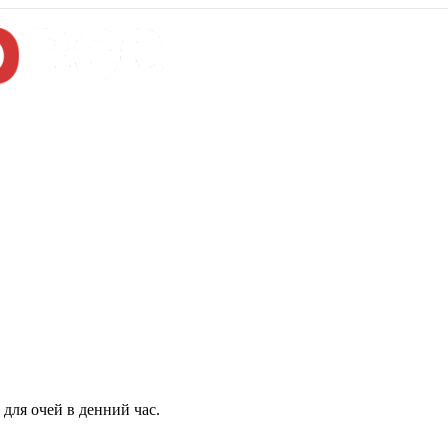
для очей в денний час.