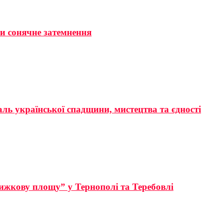
ти сонячне затемнення
аль української спадщини, мистецтва та єдності
ижкову площу” у Тернополі та Теребовлі