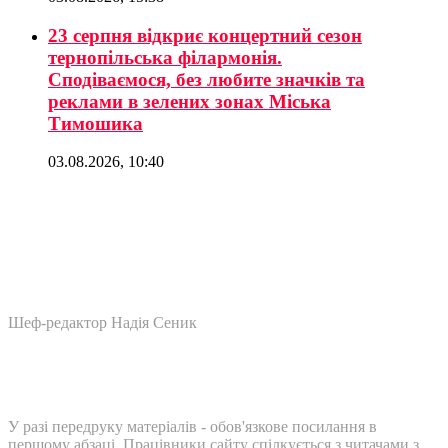
23 серпня відкриє концертний сезон
тернопільська філармонія.
Сподіваємося, без любите значків та
реклами в зелених зонах Міська
Тимошика
03.08.2026, 10:40
Шеф-редактор Надія Сеник
У разі передруку матеріалів - обов'язкове посилання в
першому абзаці. Працівники сайту спілкується з читачами з