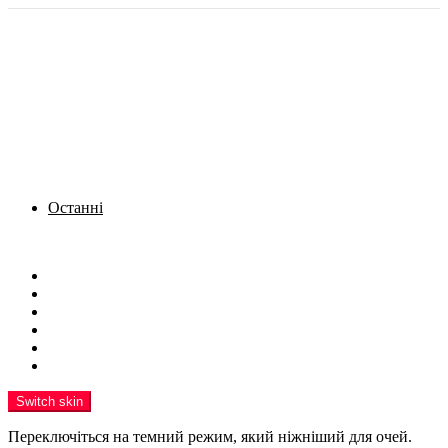
Останні
Menu
Новини
Політика
Кримінал
Фото
Надіслати новину
Реклама на сайті
Switch skin
Переключіться на темний режим, який ніжніший для очей.