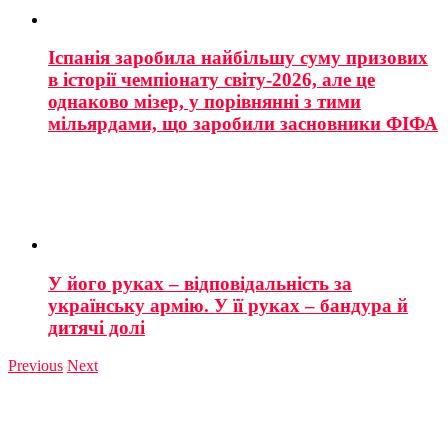
Іспанія заробила найбільшу суму призових
в історії чемпіонату світу-2026, але це
однаково мізер, у порівнянні з тими
мільярдами, що заробили засновники ФІФА
У його руках – відповідальність за
українську армію. У її руках – бандура й
дитячі долі
Previous
Next