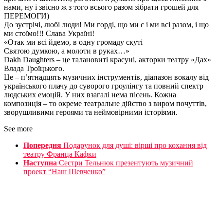
нами, ну і звісно ж з того всього разом зібрати грошей для
ПЕРЕМОГИ)
До зустрічі, любі люди! Ми горді, що ми є і ми всі разом, і що
ми стоїмо!!! Слава Україні!
«Отак ми всi йдемо, в одну громаду скутi
Святою думкою, а молоти в руках…»
Dakh Daughters – це талановиті красуні, акторки театру «Дах»
Влада Троїцького.
Це – п’ятнадцять музичних інструментів, діапазон вокалу від
українського плачу до суворого гроулінгу та повний спектр
людських емоцій. У них взагалі нема пісень. Кожна
композиція – то окреме театральне дійство з виром почуттів,
зворушливими героями та неймовірними історіями.
See more
Попередня
Подарунок для душі: вірші про кохання від
театру Франца Кафки
Наступна
Сестри Тельнюк презентують музичний
проект “Наш Шевченко”