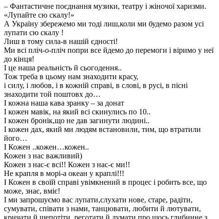
– Фантастичне поєднання музики, театру і жіночої харизми.
«Лупайте сю скалу!»
А Україну збережемо ми тоді лиш,коли ми будемо разом усі
лупати сю скалу !
Лиш в тому сила-в нашій єдності!
Ми всі пліч-о-пліч попри все йдемо до перемоги і віримо у неї
до кінця!
І це наша реальність й сьогодення..
Тож треба в цьому нам знаходити красу,
і силу, і любов, і в кожній справі, в слові, в русі, в пісні
знаходити той поштовх до…
І кожна наша кава зранку – за донат
І кожен мавік, на який всі скинулись по 10..
І кожен бронік,що не дав загинути людині..
І кожен дах, який ми людям встановили, тим, що втратили
його…
І Кожен ..кожен…кожен..
Кожен з нас важливий)
Кожен з нас-є всі!! Кожен з нас-є ми!!
Не крапля в морі-а океан у краплі!!!
І Кожен в своїй справі увімкнений в процес і робить все, що
може, знає, вміє!
І ми запрошуємо вас лупати,слухати нове, старе, радіти,
сумувати, співати з нами, танцювати, любити й лютувати,
кричати й шепотіти, реготати й думати про щось глибинне з