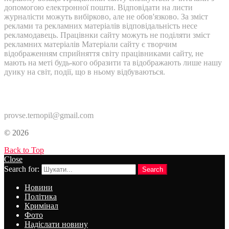
допомогою електронної пошти. Відповідати на листи
журналісти можуть вибірково, але не обов'язково. За зміст
реклами та рекламних матеріалів відповідальність несе
рекламодавець. Працівнки сайту можуть не поділяти зміст
рекламних матеріалів Матеріали сайту є творчим
відображенням сприйняття світу працівниками сайту, не
мають на меті будь-кого образити та відображають лише нашу
дуику на світ, події, що в ньому відбуваються.
Контакти:
provse.ternopil@gmail.com
© 2026
Back to Top
Close
Search for:
Search
Новини
Політика
Кримінал
Фото
Надіслати новину