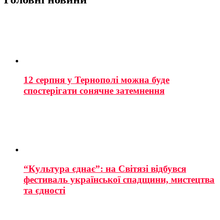
12 серпня у Тернополі можна буде
спостерігати сонячне затемнення
“Культура єднає”: на Світязі відбувся
фестиваль української спадщини, мистецтва
та єдності