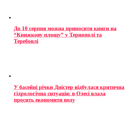
До 10 серпня можна приносити книги на
“Книжкову площу” у Тернополі та
Теребовлі
У басейні річки Дністер відбулася критична
гідрологічна ситуація: в Одесі влада
просить економити воду