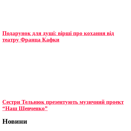
Подарунок для душі: вірші про кохання від
театру Франца Кафки
Сестри Тельнюк презентують музичний проект
“Наш Шевченко”
Новини