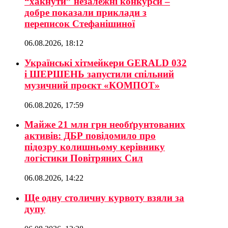
“хакнути” незалежні конкурси –
добре показали приклади з
переписок Стефанішиної
06.08.2026, 18:12
Українські хітмейкери GERALD 032
і ШЕРШЕНЬ запустили спільний
музичний проєкт «КОМПОТ»
06.08.2026, 17:59
Майже 21 млн грн необґрунтованих
активів: ДБР повідомило про
підозру колишньому керівнику
логістики Повітряних Сил
06.08.2026, 14:22
Ще одну столичну курвоту взяли за
дупу