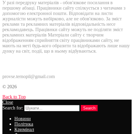
У разі передруку матеріалів - обов'язкове посилання в
першому абзаці. Працівники сайту спілкується з читачами з
допомогою електронної пошти. Відповідати на листи
журналісти можуть вибірково, але не обов'язково. За зміст
реклами та рекламних матеріалів відповідальність несе
рекламодавець. Працівнки сайту можуть не поділяти зміст
рекламних матеріалів Матеріали сайту є творчим
відображенням сприйняття світу працівниками сайту, не
мають на меті будь-кого образити та відображають лише нашу
дуику на світ, події, що в ньому відбуваються.
Контакти:
provse.ternopil@gmail.com
© 2026
Back to Top
Close
Search for:
Search
Новини
Політика
Кримінал