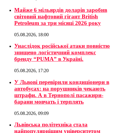
Майже 6 мільярдів доларів заробив
світовий нафтовий гігант British
Petroleum за три місяці 2026 року
05.08.2026, 18:00
Унаслідок російської атаки повністю
знищено логістичний комплекс
бренду “PUMA” в Україні.
05.08.2026, 17:20
У Львові перевірили кондиціонери в
автобусах: на порушників чекають
штрафи. А в Тернополі пасажири-
барани мовчать і терплять
05.08.2026, 09:09
Львівська політехніка стала
найпопулярнішим університетом