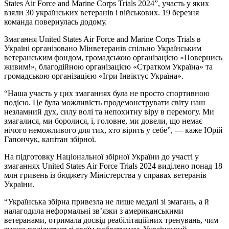
States Air Force and Marine Corps Trials 2024”, участь у яких
взяли 30 українських ветеранів і військових. 19 березня
команда повернулась додому.
Змагання United States Air Force and Marine Corps Trials в
Україні організовано Мінветеранів спільно Українським
ветеранським фондом, громадською організацією «Повернись
живим!», благодійною організацією «Стратком Україна» та
громадською організацією «Ігри Інвіктус Україна».
“Наша участь у цих змаганнях була не просто спортивною
подією. Це була можливість продемонструвати світу наш
незламний дух, силу волі та непохитну віру в перемогу. Ми
змагалися, ми боролися, і, головне, ми довели, що немає
нічого неможливого для тих, хто вірить у себе”, — каже Юрій
Гапончук, капітан збірної.
На підготовку Національної збірної України до участі у
змаганнях United States Air Force Trials 2024 виділено понад 18
млн гривень із бюджету Міністерства у справах ветеранів
України.
“Українська збірна привезла не лише медалі зі змагань, а й
налагодила неформальні зв’язки з американськими
ветеранами, отримала досвід реабілітаційних тренувань, чим