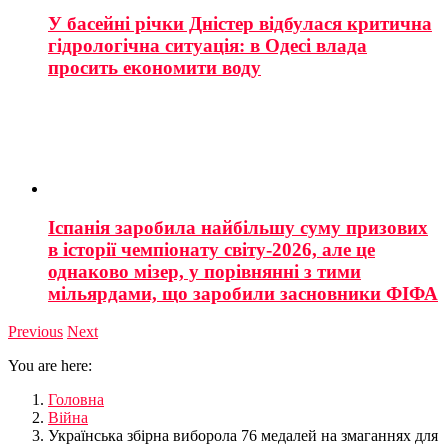
У басейні річки Дністер відбулася критична
гідрологічна ситуація: в Одесі влада
просить економити воду
Іспанія заробила найбільшу суму призових
в історії чемпіонату світу-2026, але це
однаково мізер, у порівнянні з тими
мільярдами, що заробили засновники ФІФА
Previous
Next
You are here:
Головна
Війна
Українська збірна виборола 76 медалей на змаганнях для