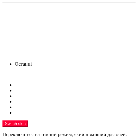
Останні
Menu
Новини
Політика
Кримінал
Фото
Надіслати новину
Реклама на сайті
Switch skin
Переключіться на темний режим, який ніжніший для очей.