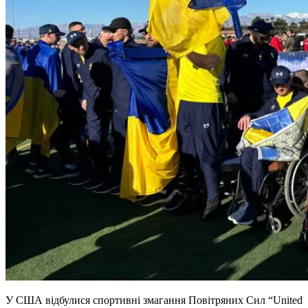
У США відбулися спортивні змагання Повітряних Сил “United