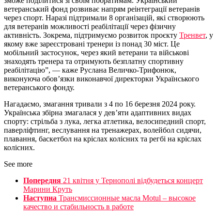
зможе поділитися зі своїм побратимам. Український
ветеранський фонд розвиває напрям реінтеграції ветеранів
через спорт. Наразі підтримали 8 організацій, які створюють
для ветеранів можливості реабілітації через фізичну
активність. Зокрема, підтримуємо розвиток проєкту
Тренвет
, у
якому вже зареєстровані тренери із понад 30 міст. Це
мобільний застосунок, через який ветерани та військові
знаходять тренера та отримують безплатну спортивну
реабілітацію”, — каже Руслана Величко-Трифонюк,
виконуюча обов’язки виконавчої директорки Українського
ветеранського фонду.
Нагадаємо, змагання тривали з 4 по 16 березня 2024 року.
Українська збірна змагалася у дев’яти адаптивних видах
спорту: стрільба з лука, легка атлетика, велосипедний спорт,
паверліфтинг, веслування на тренажерах, волейбол сидячи,
плавання, баскетбол на кріслах колісних та регбі на кріслах
колісних.
See more
Попередня
21 квітня у Тернополі відбудеться концерт
Марини Круть
Наступна
Трансмиссионные масла Motul – высокое
качество и стабильность в работе