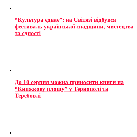
“Культура єднає”: на Світязі відбувся
фестиваль української спадщини, мистецтва
та єдності
До 10 серпня можна приносити книги на
“Книжкову площу” у Тернополі та
Теребовлі