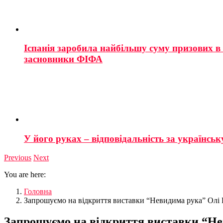
Іспанія заробила найбільшу суму призових в і
засновники ФІФА
У його руках – відповідальність за українську
Previous
Next
You are here:
Головна
Запрошуємо на відкриття виставки “Невидима рука” Олі
Запрошуємо на відкриття виставки “Не