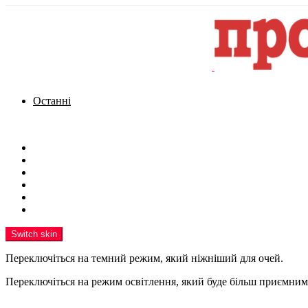
Останні
Menu
Новини
Політика
Кримінал
Фото
Надіслати новину
Реклама на сайті
Switch skin
Переключіться на темний режим, який ніжніший для очей.
Переключіться на режим освітлення, який буде більш приємним 
шукати