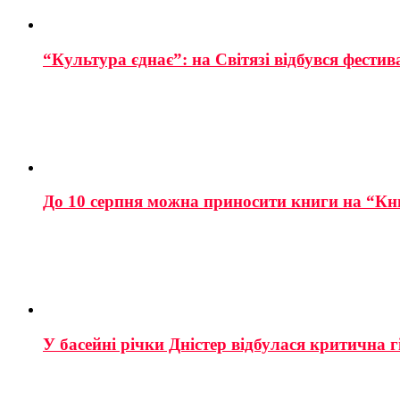
“Культура єднає”: на Світязі відбувся фестив
До 10 серпня можна приносити книги на “Кн
У басейні річки Дністер відбулася критична г