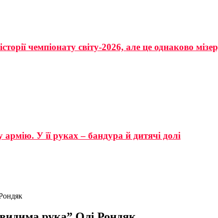
сторії чемпіонату світу-2026, але це однаково мізе
 армію. У її руках – бандура й дитячі долі
 Рондяк
видима рука” Олі Рондяк