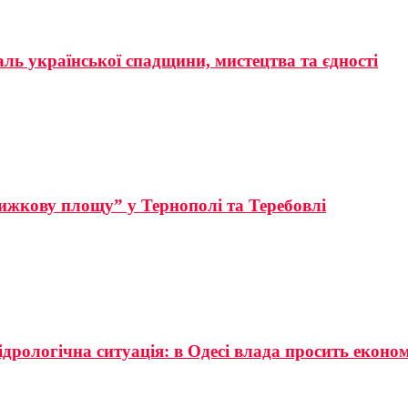
аль української спадщини, мистецтва та єдності
ижкову площу” у Тернополі та Теребовлі
ідрологічна ситуація: в Одесі влада просить еконо