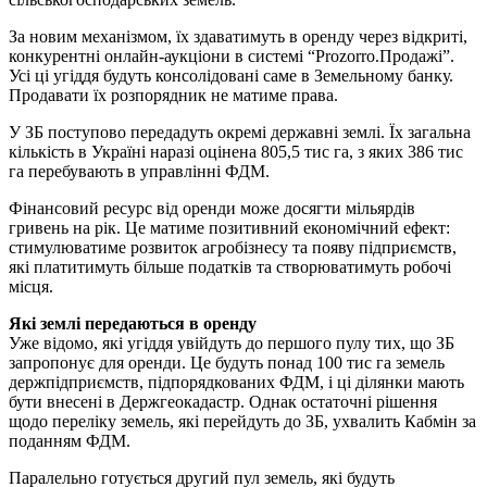
За новим механізмом, їх здаватимуть в оренду через відкриті,
конкурентні онлайн-аукціони в системі “Prozorro.Продажі”.
Усі ці угіддя будуть консолідовані саме в Земельному банку.
Продавати їх розпорядник не матиме права.
У ЗБ поступово передадуть окремі державні землі. Їх загальна
кількість в Україні наразі оцінена 805,5 тис га, з яких 386 тис
га перебувають в управлінні ФДМ.
Фінансовий ресурс від оренди може досягти мільярдів
гривень на рік. Це матиме позитивний економічний ефект:
стимулюватиме розвиток агробізнесу та появу підприємств,
які платитимуть більше податків та створюватимуть робочі
місця.
Які землі передаються в оренду
Уже відомо, які угіддя увійдуть до першого пулу тих, що ЗБ
запропонує для оренди. Це будуть понад 100 тис га земель
держпідприємств, підпорядкованих ФДМ, і ці ділянки мають
бути внесені в Держгеокадастр. Однак остаточні рішення
щодо переліку земель, які перейдуть до ЗБ, ухвалить Кабмін за
поданням ФДМ.
Паралельно готується другий пул земель, які будуть