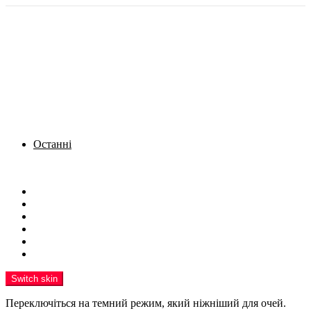
Останні
Menu
Новини
Політика
Кримінал
Фото
Надіслати новину
Реклама на сайті
Switch skin
Переключіться на темний режим, який ніжніший для очей.