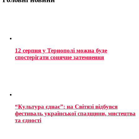
12 серпня у Тернополі можна буде
спостерігати сонячне затемнення
“Культура єднає”: на Світязі відбувся
фестиваль української спадщини, мистецтва
та єдності