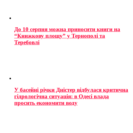
До 10 серпня можна приносити книги на
“Книжкову площу” у Тернополі та
Теребовлі
У басейні річки Дністер відбулася критична
гідрологічна ситуація: в Одесі влада
просить економити воду