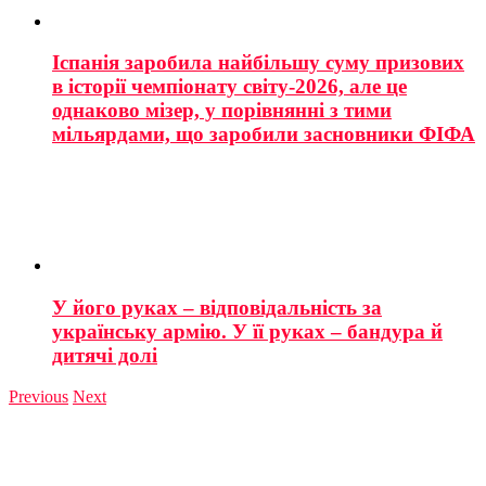
Іспанія заробила найбільшу суму призових
в історії чемпіонату світу-2026, але це
однаково мізер, у порівнянні з тими
мільярдами, що заробили засновники ФІФА
У його руках – відповідальність за
українську армію. У її руках – бандура й
дитячі долі
Previous
Next