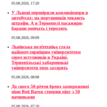
05.08.2026, 17:20
У Львові перевірили кондиціонери в
автобусах: на порушників чекають
штрафи. А в Тернополі пасажири-
барани мовчать і терплять
05.08.2026, 09:09
Львівська політехніка стала
найпопулярнішим університетом
серед вступників в Україні.
Тернопільські хабарницькі
університети тихо заздрять
05.08.2026, 08:08
До свого 50-річчя бренд замороженої
піци Red Baron створив піцу з 50
начинками
05.08.2026, 07:20