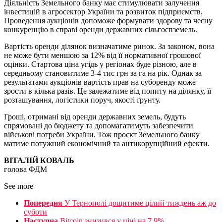
Діяльність Земельного банку має стимулювати залучення
інвестицій в агросектор України та розвиток підприємств.
Проведення аукціонів допоможе формувати здорову та чесну
конкуренцію в справі оренди державних сільгоспземель.
Вартість оренди ділянок визначатиме ринок. За законом, вона
не може бути меншою за 12% від її нормативної грошової
оцінки. Стартова ціна угідь у регіонах буде різною, але в
середньому становитиме 3-4 тис грн за га на рік. Однак за
результатами аукціонів вартість прав на суборенду може
зрости в кілька разів. Це залежатиме від попиту на ділянку, її
розташування, логістики поруч, якості ґрунту.
Гроші, отримані від оренди державних земель, будуть
спрямовані до бюджету та допомагатимуть забезпечити
військові потреби України. Тож проєкт Земельного банку
матиме потужний економічний та антикорупційний ефекти.
ВІТАЛІЙ КОВАЛЬ
голова ФДМ
See more
Попередня
У Тернополі дощитиме цілий тиждень аж до
суботи
Наступна
Bitcoin знизився у ціні на 7,9%