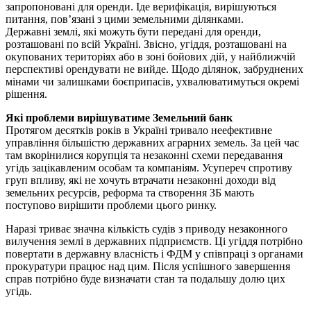
запропоновані для оренди. Іде верифікація, вирішуються
питання, пов’язані з цими земельними ділянками.
Державні землі, які можуть бути передані для оренди,
розташовані по всій Україні. Звісно, угіддя, розташовані на
окупованих територіях або в зоні бойових дій, у найближчій
перспективі орендувати не вийде. Щодо ділянок, забруднених
мінами чи залишками боєприпасів, ухвалюватимуться окремі
рішення.
Які проблеми вирішуватиме Земельний банк
Протягом десятків років в Україні тривало неефективне
управління більшістю державних аграрних земель. За цей час
там вкорінилися корупція та незаконні схеми передавання
угідь зацікавленим особам та компаніям. Усупереч спротиву
груп впливу, які не хочуть втрачати незаконні доходи від
земельних ресурсів, реформа та створення ЗБ мають
поступово вирішити проблеми цього ринку.
Наразі триває значна кількість судів з приводу незаконного
вилучення землі в державних підприємств. Ці угіддя потрібно
повертати в державну власність і ФДМ у співпраці з органами
прокуратури працює над цим. Після успішного завершення
справ потрібно буде визначати стан та подальшу долю цих
угідь.