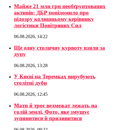
Майже 21 млн грн необґрунтованих
активів: ДБР повідомило про
підозру колишньому керівнику
логістики Повітряних Сил
06.08.2026, 14:22
Ще одну столичну курвоту взяли за
дупу
06.08.2026, 13:28
У Києві на Теремках вирубують
столітні дуби
06.08.2026, 12:45
Мати й троє ведмежат лежать на
голій землі. Фото, яке змушує
зупинитися й придивитися
06.08.2026, 09:22