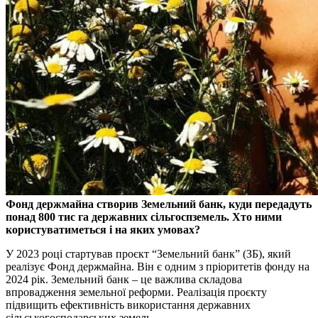
Фонд держмайна створив Земельний банк, куди передадуть
понад 800 тис га державних сільгоспземель. Хто ними
користуватиметься і на яких умовах?
У 2023 році стартував проєкт “Земельний банк” (ЗБ), який
реалізує Фонд держмайна. Він є одним з пріоритетів фонду на
2024 рік. Земельний банк – це важлива складова
впровадження земельної реформи. Реалізація проєкту
підвищить ефективність використання державних
сільськогосподарських земель.