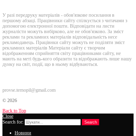
У разі передруку матеріалів - обов'язкове посилання в
першому абзаці. Працівники сайту спілкується з читачами з
допомогою електронної пошти. Відповідати на листи
журналісти можуть вибірково, але не обов'язково. За зміст
реклами та рекламних матеріалів відповідальність несе
рекламодавець. Працівнки сайту можуть не поділяти зміст
рекламних матеріалів Матеріали сайту є творчим
відображенням сприйняття світу працівниками сайту, не
мають на меті будь-кого образити та відображають лише нашу
дуику на світ, події, що в ньому відбуваються.
Контакти:
provse.ternopil@gmail.com
© 2026
Back to Top
Close
Search for:
Search
Новини