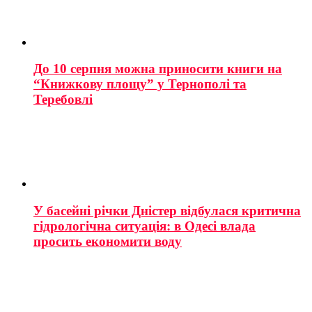
До 10 серпня можна приносити книги на
“Книжкову площу” у Тернополі та
Теребовлі
У басейні річки Дністер відбулася критична
гідрологічна ситуація: в Одесі влада
просить економити воду