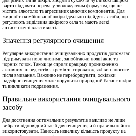
для різних типів шкіри. Людям з сухою та чутливою шкірою
варто віддавати перевагу зволожуючим формулам, що не
містять алкоголю та агресивних миючих компонентів. Для
жирної та комбінованої шкіри ідеально підійдуть засоби, що
регулюють виділення шкірного сала та мають легкі
антисептичні властивості.
Значення регулярного очищення
Регулярне використання очищувальних продуктів допомагає
підтримувати пори чистими, запобігаючи появі акне та
чорних точок. Також це сприяє кращому проникненню
активних інгредієнтів з кремів та сироваток, які ви наносите
після вмивання. Важливо не переборщувати, оскільки
надмірне очищення може порушити природний баланс шкіри
та викликати подразнення.
Правильне використання очищувального
засобу
Для досягнення оптимальних результатів важливо не лише
вибрати відповідний засіб для очищення, а й правильно його
використовувати. Наносіть невелику кількість продукту на