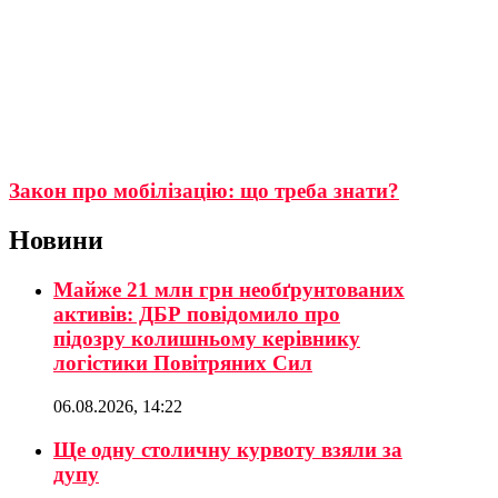
Закон про мобілізацію: що треба знати?
Новини
Майже 21 млн грн необґрунтованих
активів: ДБР повідомило про
підозру колишньому керівнику
логістики Повітряних Сил
06.08.2026, 14:22
Ще одну столичну курвоту взяли за
дупу