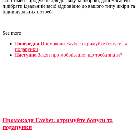
асортимент продуктів для догляду за шкірою, допомагаючи
підібрати ідеальний засіб відповідно до вашого типу шкіри та
індивідуальних потреб.
See more
Попередня
Промокоди Favbet: отримуйте бонуси та
подарунки
Наступна
Закон про мобілізацію: що треба знати?
Промокоди Favbet: отримуйте бонуси та
подарунки