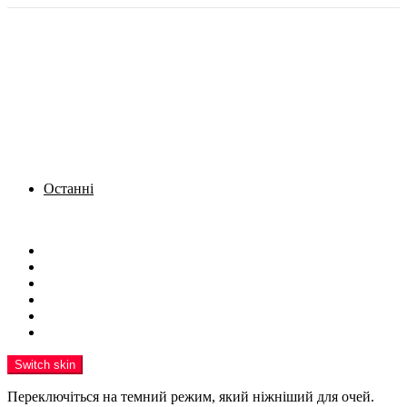
Останні
Menu
Новини
Політика
Кримінал
Фото
Надіслати новину
Реклама на сайті
Switch skin
Переключіться на темний режим, який ніжніший для очей.