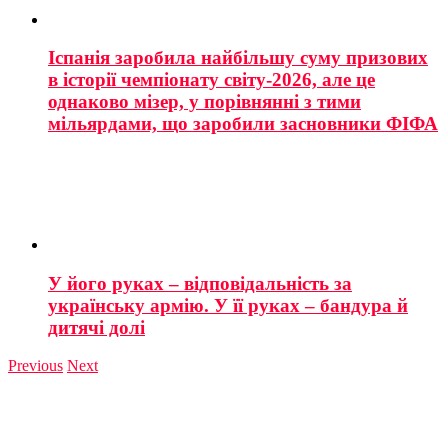
Іспанія заробила найбільшу суму призових
в історії чемпіонату світу-2026, але це
однаково мізер, у порівнянні з тими
мільярдами, що заробили засновники ФІФА
У його руках – відповідальність за
українську армію. У її руках – бандура й
дитячі долі
Previous
Next