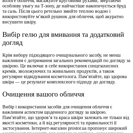
вологе обличчя, масажуйте круговими рухами, звертаючи
особливу увагу на Т-зону, де найчастіше накопичується бруд
та саль. Після цього ретельно змийте теплою водою і
використовуйте м’який рушник для обличчя, щоб акуратно
висушити шкіру.
Вибір гелю для вмивання та додатковий
догляд
Крім вибору підходящого очищувального засобу, не менш
важливим є дотримання загальних рекомендацій по догляду за
шкірою. Це включає в себе використання сонцезахисних
кремів, зволожуючих та живильних продуктів, а також
регулярне відвідування косметолога. Пам’ятайте, що здорова
шкіра — це результат комплексного підходу до догляду.
Очищення вашого обличчя
Вибір і використання засобів для очищення обличчя є
важливим аспектом щоденного догляду за шкірою.
Пам’ятайте, що здоров’я та краса шкіри залежать не тільки від
якості косметики, а й від регулярності та правильності її
застосування. Інтернет-магазин prostor.ua пропонує широкий