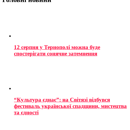
12 серпня у Тернополі можна буде
спостерігати сонячне затемнення
“Культура єднає”: на Світязі відбувся
фестиваль української спадщини, мистецтва
та єдності