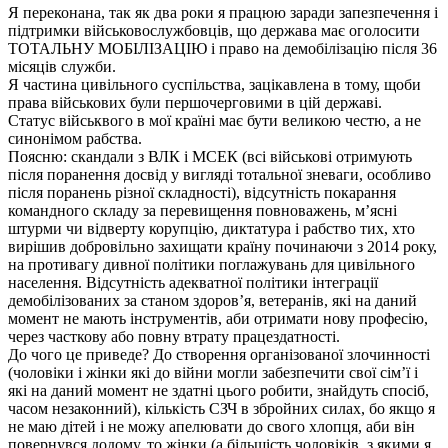
Я переконана, так як два роки я працюю заради запезпечення і
підтримки військовослужбовців, що держава має оголосити
ТОТАЛЬНУ МОБІЛІЗАЦІЮ і право на демобілізацію після 36
місяців служби.
Я частина цивільного суспільства, зацікавлена в тому, щоби
права військових були першочерговими в цій державі.
Статус військвого в мої країні має бути великою честю, а не
синонімом рабства.
Поясню: скандали з ВЛК і МСЕК (всі військові отримують
після поранення досвід у вигляді тотальної зневаги, особливо
після поранень різної складності), відсутність покарання
командного складу за перевищення повноважень, мʼясні
штурми чи відверту корупцію, диктатура і рабство тих, хто
вирішив добровільно захищати країну починаючи з 2014 року,
на противагу дивної політики поглажувань для цивільного
населення. Відсутність адекватної політики інтеграції
демобілізованих за станом здоровʼя, ветеранів, які на даний
момент не мають інструментів, аби отримати нову професію,
через часткову або повну втрату працездатності.
До чого це приведе? До створення організованої злочинності
(чоловіки і жінки які до війни могли забезпечити свої сімʼї і
які на даний момент не здатні цього робити, знайдуть спосіб,
часом незаконний), кількість СЗЧ в збройних силах, бо якщо я
не маю дітей і не можу апелювати до свого хлопця, аби він
повернувся додому, то жінки (а більшість чоловіків, з якими я