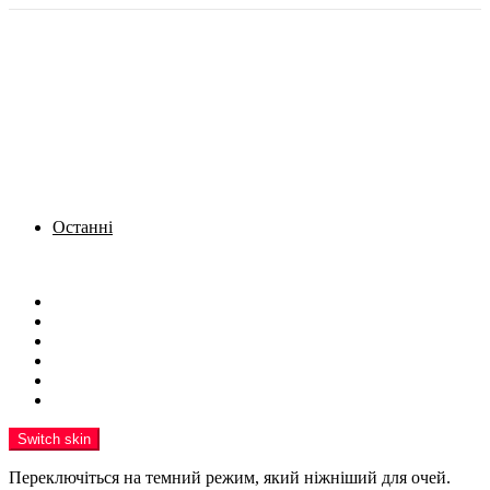
Останні
Menu
Новини
Політика
Кримінал
Фото
Надіслати новину
Реклама на сайті
Switch skin
Переключіться на темний режим, який ніжніший для очей.