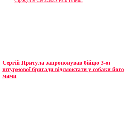
спробуйте Cretaceous Park та інші
Сергій Притула запропонував бійцю 3-ої
штурмової бригади відсмоктати у собаки його
мами