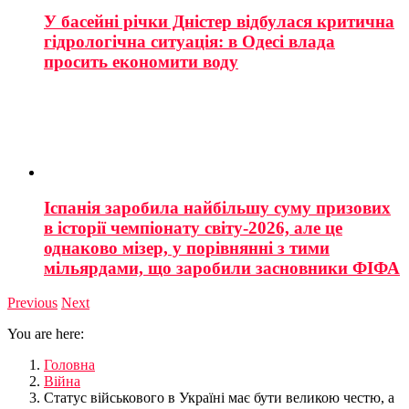
У басейні річки Дністер відбулася критична
гідрологічна ситуація: в Одесі влада
просить економити воду
Іспанія заробила найбільшу суму призових
в історії чемпіонату світу-2026, але це
однаково мізер, у порівнянні з тими
мільярдами, що заробили засновники ФІФА
Previous
Next
You are here:
Головна
Війна
Статус військового в Україні має бути великою честю, а