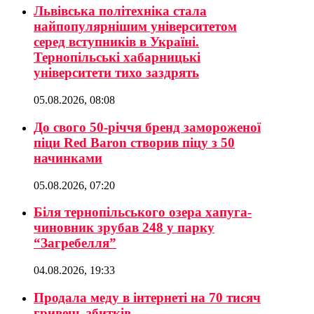
Львівська політехніка стала
найпопулярнішим університетом
серед вступників в Україні.
Тернопільські хабарницькі
університети тихо заздрять
05.08.2026, 08:08
До свого 50-річчя бренд замороженої
піци Red Baron створив піцу з 50
начинками
05.08.2026, 07:20
Біля тернопільського озера хапуга-
чиновник зрубав 248 у парку
“Загребелля”
04.08.2026, 19:33
Продала меду в інтернеті на 70 тисяч
гривень збитків