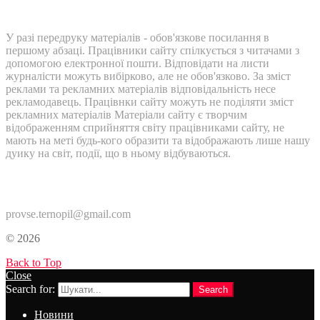
У разі передруку матеріалів - обов'язкове посилання в
першому абзаці. Працівники сайту спілкується з читачами з
допомогою електронної пошти. Відповідати на листи
журналісти можуть вибірково, але не обов'язково. За зміст
реклами та рекламних матеріалів відповідальність несе
рекламодавець. Працівнки сайту можуть не поділяти зміст
рекламних матеріалів Матеріали сайту є творчим
відображенням сприйняття світу працівниками сайту, не
мають на меті будь-кого образити та відображають лише нашу
дуику на світ, події, що в ньому відбуваються.
Контакти:
provse.ternopil@gmail.com
© 2026
Back to Top
Close
Search for:
Search
Новини