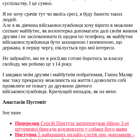
суспільству. І це сумно.
Я не хочу срачів тут чи якоїсь єресі, я буду банити таких
людей.
Але я як дівчина військовослужбовця хочу вірити в можливе
спільне майбутнє, як волонтерка допомагати далі своїм живим
друзям і не заспокоювати їх щодня по телефону, як майбутня
військовослужбовиця бути захищеною і впевненою, що
держава, в першу чергу, піклується про мої інтереси.
Не забувайте, ми не в росії,ми готові боротись за власну
свободу, ми робимо це з 14 року.
І завдяки моїм друзям і майбутнім побратимам, Ганна Маляр
має таку прекрасну можливість на життя і дозволити собі
проявляти не повагу до дружини діючого
військовослужбовця. Кричущий випадок, як на мене.
Анастасія Пустовіт
See more
Попередня
Сергій Притула запропонував бійцю 3-ої
штурмової бригади відсмоктати у собаки його мами
Наступна
5 найкращих онлайн-слотів про динозаврів –