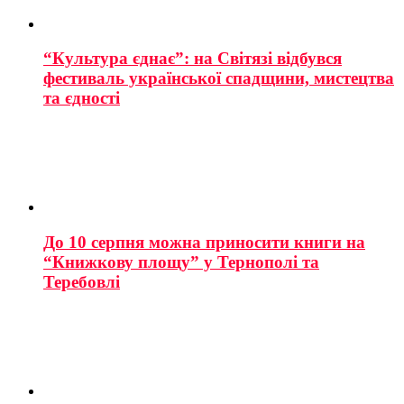
“Культура єднає”: на Світязі відбувся
фестиваль української спадщини, мистецтва
та єдності
До 10 серпня можна приносити книги на
“Книжкову площу” у Тернополі та
Теребовлі