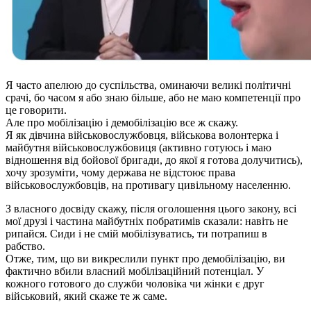
Я часто апелюю до суспільства, оминаючи великі політичні
срачі, бо часом я або знаю більше, або не маю компетенції про
це говорити.
Але про мобілізацію і демобілізацію все ж скажу.
Я як дівчина військовослужбовця, військова волонтерка і
майбутня військовослужбовиця (активно готуюсь і маю
відношення від бойової бригади, до якої я готова долучитись),
хочу зрозуміти, чому держава не відстоює права
військовослужбовців, на противагу цивільному населенню.
З власного досвіду скажу, після оголошення цього закону, всі
мої друзі і частина майбутніх побратимів сказали: навіть не
рипайся. Сиди і не смій мобілізуватись, ти потрапиш в
рабство.
Отже, тим, що ви викреслили пункт про демобілізацію, ви
фактично вбили власний мобілізаційний потенціал. У
кожного готового до служби чоловіка чи жінки є друг
військовий, який скаже те ж саме.