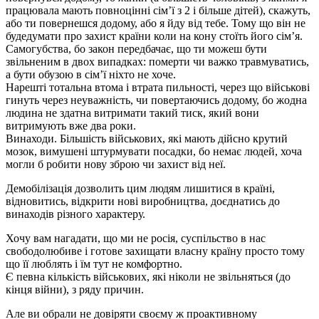
працювала мають повноцінні сімʼї з 2 і більше дітей), скажуть,
або ти повернешся додому, або я йду від тебе. Тому що він не
будедумати про захист країни коли на кону стоїть його сімʼя.
Самогубства, бо закон передбачає, що ти можеш бути
звільненим в двох випадках: померти чи важко травмуватись,
а бути обузою в сімʼї ніхто не хоче.
Нарешті тотальна втома і втрата пильності, через що військові
гинуть через неуважність, чи повертаючись додому, бо жодна
людина не здатна витримати такий тиск, який вони
витримують вже два роки.
Винаходи. Більшість військових, які мають дійсно крутий
мозок, вимушені штурмувати посадки, бо немає людей, хоча
могли б робити нову зброю чи захист від неї.
Демобілізація дозволить цим людям лишитися в країні,
відновитись, відкрити нові виробництва, доєднатись до
винаходів різного характеру.
Хочу вам нагадати, що ми не росія, суспільство в нас
свободолюбиве і готове захищати власну країну просто тому
що її люблять і їм тут не комфортно.
Є певна кількість військових, які ніколи не звільняться (до
кінця війни), з ряду причин.
Але ви обрали не довіряти своєму ж проактивному