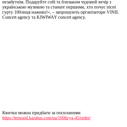
незабутнім. Подаруйте собі та близьким чудовий вечір з
українською музикою та станьте першими, хто почує пісні
гурту 100лиця наживо!», – запрошують організатори
VINIL
Concert agency
та
KIWIWAY concert agency.
Квитки можна придбати за посиланням:
https://ternopil.karabas.com/ua/100licya-45/order/