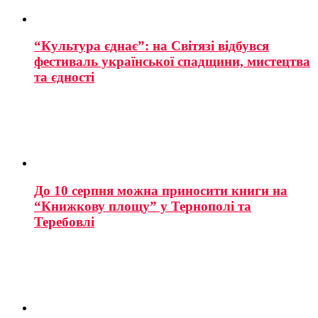
“Культура єднає”: на Світязі відбувся
фестиваль української спадщини, мистецтва
та єдності
До 10 серпня можна приносити книги на
“Книжкову площу” у Тернополі та
Теребовлі