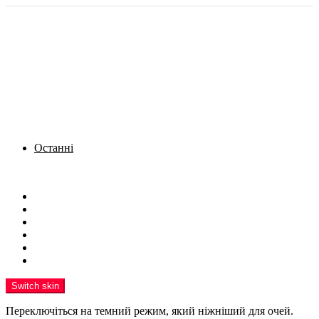
Останні
Menu
Новини
Політика
Кримінал
Фото
Надіслати новину
Реклама на сайті
Switch skin
Переключіться на темний режим, який ніжніший для очей.