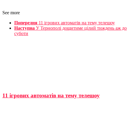
See more
Попередня
11 ігрових автоматів на тему телешоу
Наступна
У Тернополі дощитиме цілий тиждень аж до
суботи
11 ігрових автоматів на тему телешоу