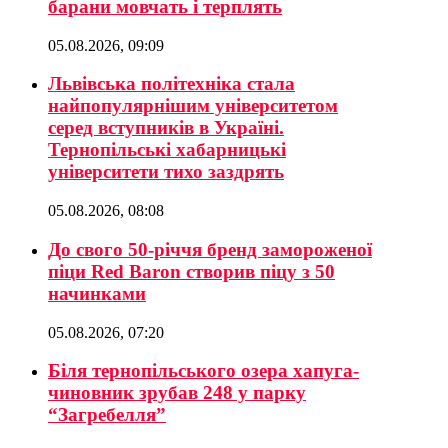
барани мовчать і терплять
05.08.2026, 09:09
Львівська політехніка стала
найпопулярнішим університетом
серед вступників в Україні.
Тернопільські хабарницькі
університети тихо заздрять
05.08.2026, 08:08
До свого 50-річчя бренд замороженої
піци Red Baron створив піцу з 50
начинками
05.08.2026, 07:20
Біля тернопільського озера хапуга-
чиновник зрубав 248 у парку
“Загребелля”