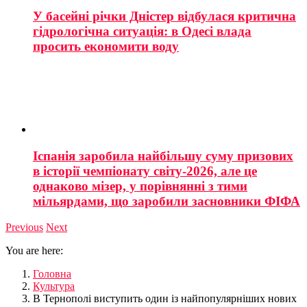
У басейні річки Дністер відбулася критична
гідрологічна ситуація: в Одесі влада
просить економити воду
Іспанія заробила найбільшу суму призових
в історії чемпіонату світу-2026, але це
однаково мізер, у порівнянні з тими
мільярдами, що заробили засновники ФІФА
Previous
Next
You are here:
Головна
Культура
В Тернополі виступить один із найпопулярніших нових