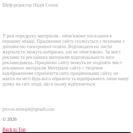
Шеф-редактор Надія Сеник
У разі передруку матеріалів - обов'язкове посилання в
першому абзаці. Працівники сайту спілкується з читачами з
допомогою електронної пошти. Відповідати на листи
журналісти можуть вибірково, але не обов'язково. За зміст
реклами та рекламних матеріалів відповідальність несе
рекламодавець. Працівнки сайту можуть не поділяти зміст
рекламних матеріалів Матеріали сайту є творчим
відображенням сприйняття світу працівниками сайту, не
мають на меті будь-кого образити та відображають лише нашу
дуику на світ, події, що в ньому відбуваються.
Контакти:
provse.ternopil@gmail.com
© 2026
Back to Top