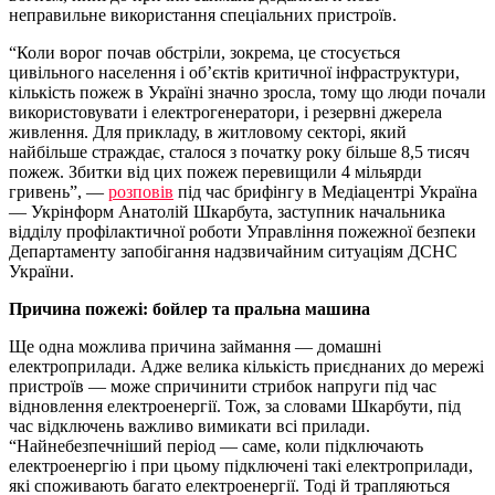
неправильне використання спеціальних пристроїв.
“Коли ворог почав обстріли, зокрема, це стосується
цивільного населення і об’єктів критичної інфраструктури,
кількість пожеж в Україні значно зросла, тому що люди почали
використовувати і електрогенератори, і резервні джерела
живлення. Для прикладу, в житловому секторі, який
найбільше страждає, сталося з початку року більше 8,5 тисяч
пожеж. Збитки від цих пожеж перевищили 4 мільярди
гривень”, —
розповів
під час брифінгу в Медіацентрі Україна
— Укрінформ Анатолій Шкарбута, заступник начальника
відділу профілактичної роботи Управління пожежної безпеки
Департаменту запобігання надзвичайним ситуаціям ДСНС
України.
Причина пожежі: бойлер та пральна машина
Ще одна можлива причина займання — домашні
електроприлади. Адже велика кількість приєднаних до мережі
пристроїв — може спричинити стрибок напруги під час
відновлення електроенергії. Тож, за словами Шкарбути, під
час відключень важливо вимикати всі прилади.
“Найнебезпечніший період — саме, коли підключають
електроенергію і при цьому підключені такі електроприлади,
які споживають багато електроенергії. Тоді й трапляються