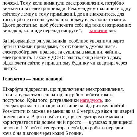
пожежі. Тому, коли вимкнули електроживлення, потрібно
вимкнути всі електроприлади. Рекомендуємо залишити одну
світлову лампу в тому приміщенні, де ви знаходитесь, для
того, щоб це сигналізувало про подачу електропостачання.
Цього достатньо, щоб убезпечити себе від таких неприємних
випадків, коли йде перепад напруги”, —
зазначив
він.
За інформацією рятувальників, особливо уважними варто
бути із такими приладами, як от: бойлер, духова шафа,
електрообігрівач, пральна та сушильна машини, чайник,
електроплита. Також у ДСНС радять, якщо йдете з дому,
відключати світло у приватному будинку чи квартирі через
щиток.
Генератор — лише надворі
Шкарбута підкреслив, що підключення електроживлення,
коли запускається генератор, потрібно робити також
поступово. Крім того, рятувальники
нагадують
, що
генератори мають працювати лише на відкритому повітрі.
Розмістити їх можна не менш як за 6 метрів до вікон чи дверей
помешкання. Варто пам’ятати, що генератором не можна
користуватися під дощем чи й просто — в умовах підвищеної
вологості. У роботі генератора необхідно робити перерви:
хоча б на півгоди через кожні 5 годин.