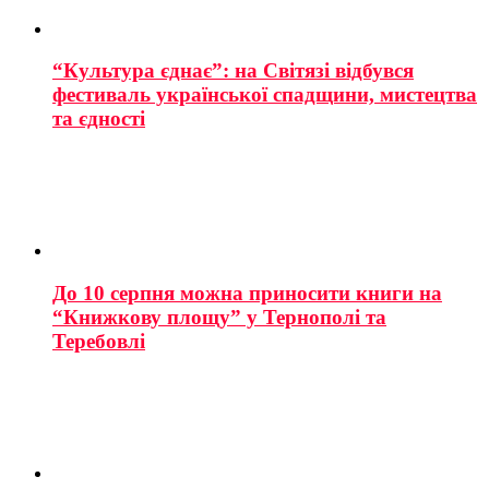
“Культура єднає”: на Світязі відбувся
фестиваль української спадщини, мистецтва
та єдності
До 10 серпня можна приносити книги на
“Книжкову площу” у Тернополі та
Теребовлі