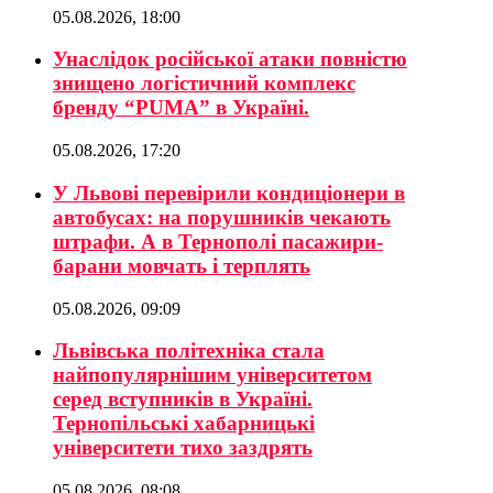
05.08.2026, 18:00
Унаслідок російської атаки повністю
знищено логістичний комплекс
бренду “PUMA” в Україні.
05.08.2026, 17:20
У Львові перевірили кондиціонери в
автобусах: на порушників чекають
штрафи. А в Тернополі пасажири-
барани мовчать і терплять
05.08.2026, 09:09
Львівська політехніка стала
найпопулярнішим університетом
серед вступників в Україні.
Тернопільські хабарницькі
університети тихо заздрять
05.08.2026, 08:08