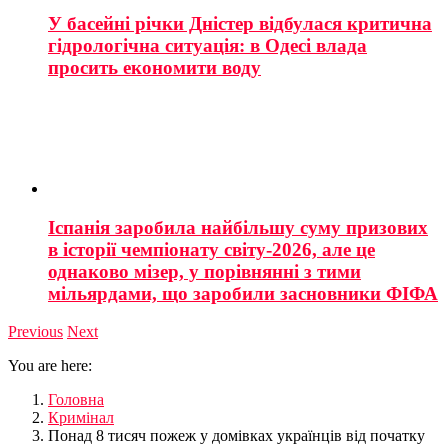
У басейні річки Дністер відбулася критична
гідрологічна ситуація: в Одесі влада
просить економити воду
Іспанія заробила найбільшу суму призових
в історії чемпіонату світу-2026, але це
однаково мізер, у порівнянні з тими
мільярдами, що заробили засновники ФІФА
Previous
Next
You are here:
Головна
Кримінал
Понад 8 тисяч пожеж у домівках українців від початку