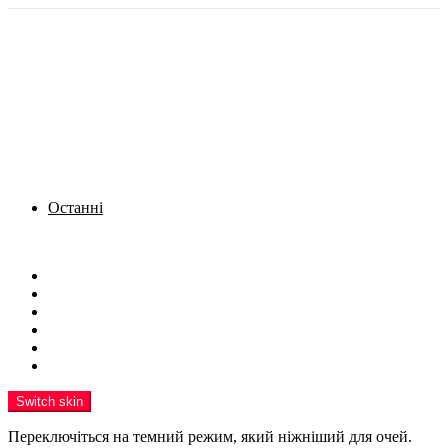
Останні
Menu
Новини
Політика
Кримінал
Фото
Надіслати новину
Реклама на сайті
Switch skin
Переключіться на темний режим, який ніжніший для очей.