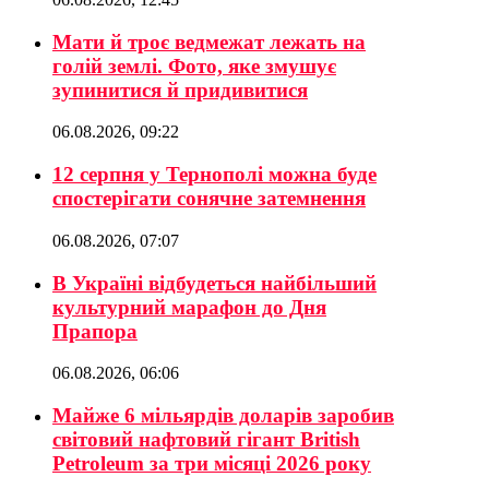
Мати й троє ведмежат лежать на
голій землі. Фото, яке змушує
зупинитися й придивитися
06.08.2026, 09:22
12 серпня у Тернополі можна буде
спостерігати сонячне затемнення
06.08.2026, 07:07
В Україні відбудеться найбільший
культурний марафон до Дня
Прапора
06.08.2026, 06:06
Майже 6 мільярдів доларів заробив
світовий нафтовий гігант British
Petroleum за три місяці 2026 року