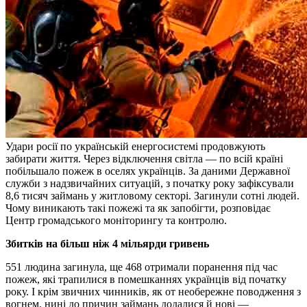
Удари росії по українській енергосистемі продовжують
забирати життя. Через відключення світла — по всій країні
побільшало пожеж в оселях українців. За даними Державної
служби з надзвичайних ситуацій, з початку року зафіксували
8,6 тисяч займань у житловому секторі. Загинули сотні людей.
Чому виникають такі пожежі та як запобігти, розповідає
Центр громадського моніторингу та контролю.
Збитків на більш ніж 4 мільярди гривень
551 людина загинула, ще 468 отримали поранення під час
пожеж, які трапилися в помешканнях українців від початку
року. І крім звичних чинників, як от необережне поводження з
вогнем, нині до причин займань додалися й нові —