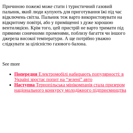
Причиною пожежі може стати і туристичний газовий
пальник, який люди купують для приготування їжі під час
відключень світла. Пальник теж варто використовувати на
відкритому повітрі, або у приміщенні з дуже хорошою
вентиляцією. Крім того, цей пристрій не варто тримати під
прямими сонячними променями, поблизу багаття чи іншого
джерела високої температури. А ще потрібно уважно
слідкувати за цілісністю газового балона.
See more
Попередня
Електромобілі набирають популярності: в
Україні зростає попит на “зелені” авто
Наступна
Тернопільська мінікомпанія стала призером
національного конкурсу молодіжного підприємництва