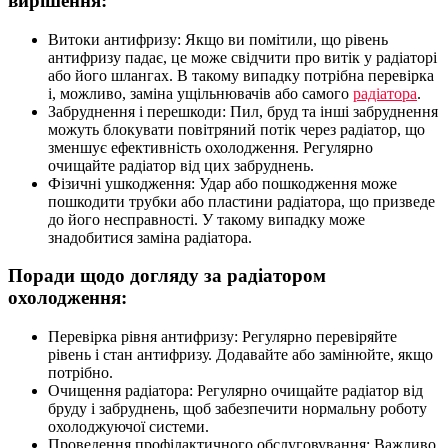
вирішення:
Витоки антифризу: Якщо ви помітили, що рівень
антифризу падає, це може свідчити про витік у радіаторі
або його шлангах. В такому випадку потрібна перевірка
і, можливо, заміна ущільнювачів або самого
радіатора
.
Забруднення і перешкоди: Пил, бруд та інші забруднення
можуть блокувати повітряний потік через радіатор, що
зменшує ефективність охолодження. Регулярно
очищайте радіатор від цих забруднень.
Фізичні ушкодження: Удар або пошкодження може
пошкодити трубки або пластини радіатора, що призведе
до його несправності. У такому випадку може
знадобитися заміна радіатора.
Поради щодо догляду за радіатором
охолодження:
Перевірка рівня антифризу: Регулярно перевіряйте
рівень і стан антифризу. Додавайте або замінюйте, якщо
потрібно.
Очищення радіатора: Регулярно очищайте радіатор від
бруду і забруднень, щоб забезпечити нормальну роботу
охолоджуючої системи.
Проведення профілактичного обслуговування: Важливо