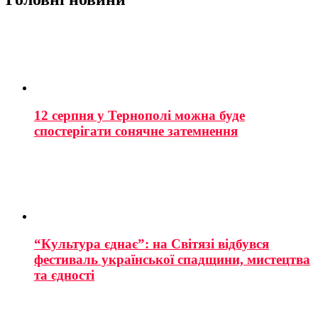
12 серпня у Тернополі можна буде
спостерігати сонячне затемнення
“Культура єднає”: на Світязі відбувся
фестиваль української спадщини, мистецтва
та єдності