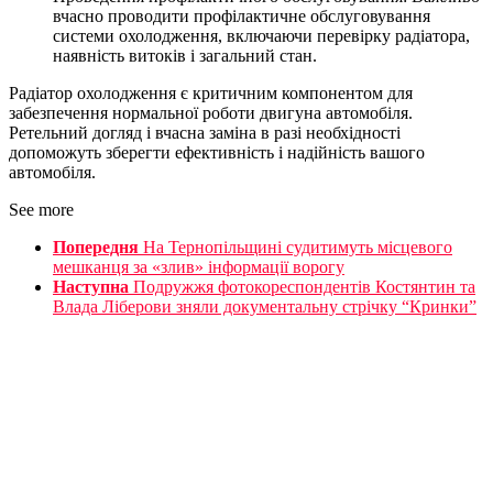
вчасно проводити профілактичне обслуговування
системи охолодження, включаючи перевірку радіатора,
наявність витоків і загальний стан.
Радіатор охолодження є критичним компонентом для
забезпечення нормальної роботи двигуна автомобіля.
Ретельний догляд і вчасна заміна в разі необхідності
допоможуть зберегти ефективність і надійність вашого
автомобіля.
See more
Попередня
На Тернопільщині судитимуть місцевого
мешканця за «злив» інформації ворогу
Наступна
Подружжя фотокореспондентів Костянтин та
Влада Ліберови зняли документальну стрічку “Кринки”