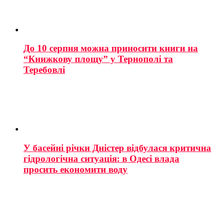
До 10 серпня можна приносити книги на
“Книжкову площу” у Тернополі та
Теребовлі
У басейні річки Дністер відбулася критична
гідрологічна ситуація: в Одесі влада
просить економити воду