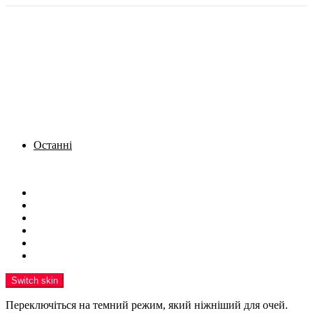
Останні
Menu
Новини
Політика
Кримінал
Фото
Надіслати новину
Реклама на сайті
Switch skin
Переключіться на темний режим, який ніжніший для очей.