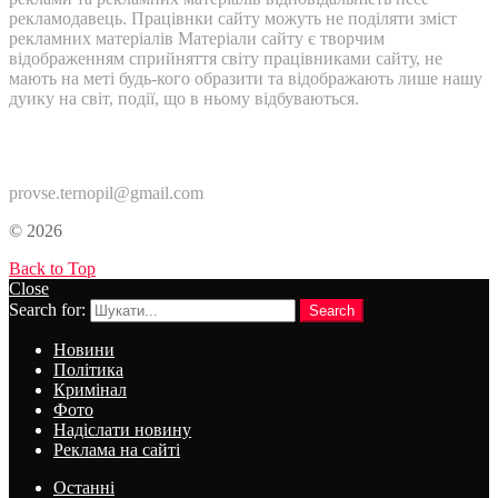
рекламодавець. Працівнки сайту можуть не поділяти зміст
рекламних матеріалів Матеріали сайту є творчим
відображенням сприйняття світу працівниками сайту, не
мають на меті будь-кого образити та відображають лише нашу
дуику на світ, події, що в ньому відбуваються.
Контакти:
provse.ternopil@gmail.com
© 2026
Back to Top
Close
Search for:
Search
Новини
Політика
Кримінал
Фото
Надіслати новину
Реклама на сайті
Останні