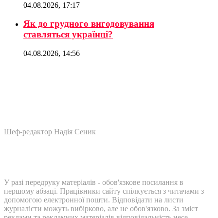
04.08.2026, 17:17
Як до грудного вигодовування
ставляться українці?
04.08.2026, 14:56
Шеф-редактор Надія Сеник
У разі передруку матеріалів - обов'язкове посилання в
першому абзаці. Працівники сайту спілкується з читачами з
допомогою електронної пошти. Відповідати на листи
журналісти можуть вибірково, але не обов'язково. За зміст
реклами та рекламних матеріалів відповідальність несе