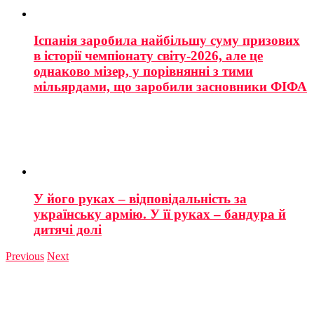
Іспанія заробила найбільшу суму призових
в історії чемпіонату світу-2026, але це
однаково мізер, у порівнянні з тими
мільярдами, що заробили засновники ФІФА
У його руках – відповідальність за
українську армію. У її руках – бандура й
дитячі долі
Previous
Next