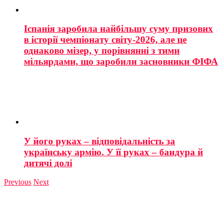
Іспанія заробила найбільшу суму призових
в історії чемпіонату світу-2026, але це
однаково мізер, у порівнянні з тими
мільярдами, що заробили засновники ФІФА
У його руках – відповідальність за
українську армію. У її руках – бандура й
дитячі долі
Previous
Next