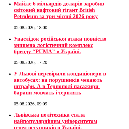
Майже 6 мільярдів доларів заробив
світовий нафтовий гігант British
Petroleum за три місяці 2026 року
05.08.2026, 18:00
Унаслідок російської атаки повністю
знищено логістичний комплекс
бренду “PUMA” в Україні.
05.08.2026, 17:20
У Львові перевірили кондиціонери в
автобусах: на порушників чекають
штрафи. А в Тернополі пасажири-
барани мовчать і терплять
05.08.2026, 09:09
Львівська політехніка стала
найпопулярнішим університетом
серед вступників в Україні.