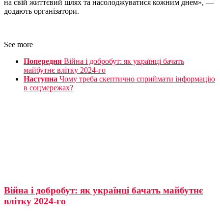
на свій життєвий шлях та насолоджуватися кожним днем», —
додають організатори.
See more
Попередня
Війна і добробут: як українці бачать
майбутнє влітку 2024-го
Наступна
Чому треба скептично сприймати інформацію
в соцмережах?
Війна і добробут: як українці бачать майбутнє
влітку 2024-го