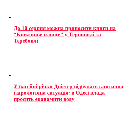
До 10 серпня можна приносити книги на
“Книжкову площу” у Тернополі та
Теребовлі
У басейні річки Дністер відбулася критична
гідрологічна ситуація: в Одесі влада
просить економити воду