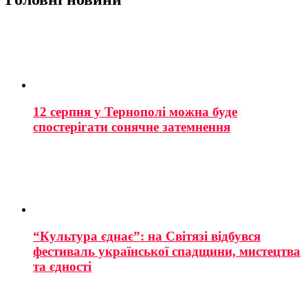
12 серпня у Тернополі можна буде
спостерігати сонячне затемнення
“Культура єднає”: на Світязі відбувся
фестиваль української спадщини, мистецтва
та єдності