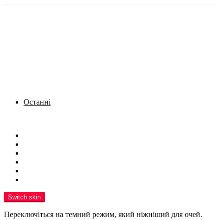
Останні
Menu
Новини
Політика
Кримінал
Фото
Надіслати новину
Реклама на сайті
Switch skin
Переключіться на темний режим, який ніжніший для очей.