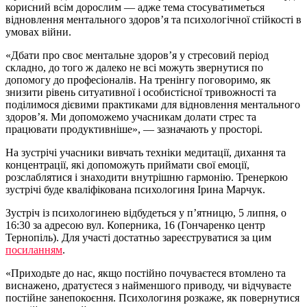
корисний всім дорослим — адже тема стосуватиметься
відновлення ментального здоров’я та психологічної стійкості в
умовах війни.
«Дбати про своє ментальне здоров’я у стресовий період
складно, до того ж далеко не всі можуть звернутися по
допомогу до професіоналів. На тренінгу поговоримо, як
знизити рівень ситуативної і особистісної тривожності та
поділимося дієвими практиками для відновлення ментального
здоров’я. Ми допоможемо учасникам долати стрес та
працювати продуктивніше», — зазначають у просторі.
На зустрічі учасники вивчать техніки медитації, дихання та
концентрації, які допоможуть приймати свої емоції,
розслаблятися і знаходити внутрішню гармонію. Тренеркою
зустрічі буде кваліфікована психологиня Ірина Марчук.
Зустріч із психологинею відбудеться у п’ятницю, 5 липня, о
16:30 за адресою вул. Коперника, 16 (Гончаренко центр
Тернопіль). Для участі достатньо зареєструватися за цим
посиланням
.
«Приходьте до нас, якщо постійно почуваєтеся втомлено та
виснажено, дратуєтеся з найменшого приводу, чи відчуваєте
постійне занепокоєння. Психологиня розкаже, як повернутися