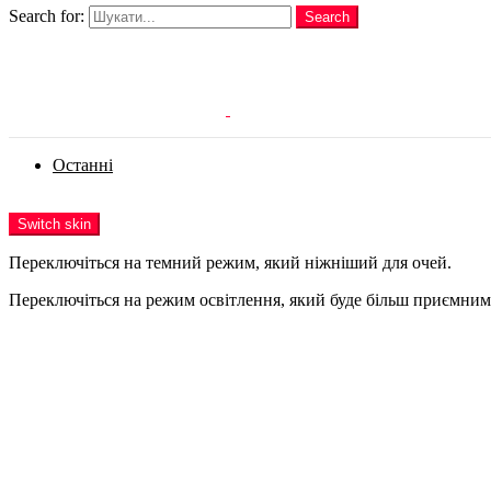
Search for:
Search
Login
Останні
Menu
Switch skin
Переключіться на темний режим, який ніжніший для очей.
Переключіться на режим освітлення, який буде більш приємним 
Login