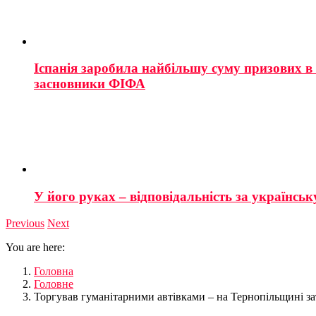
Іспанія заробила найбільшу суму призових в і
засновники ФІФА
У його руках – відповідальність за українську
Previous
Next
You are here:
Головна
Головне
Торгував гуманітарними автівками – на Тернопільщині 