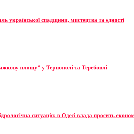
аль української спадщини, мистецтва та єдності
ижкову площу” у Тернополі та Теребовлі
ідрологічна ситуація: в Одесі влада просить еконо