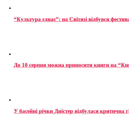
“Культура єднає”: на Світязі відбувся фестив
До 10 серпня можна приносити книги на “Кн
У басейні річки Дністер відбулася критична г