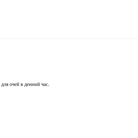
для очей в денний час.