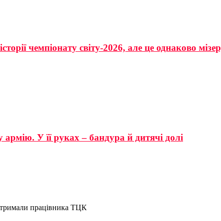
сторії чемпіонату світу-2026, але це однаково мізе
 армію. У її руках – бандура й дитячі долі
затримали працівника ТЦК