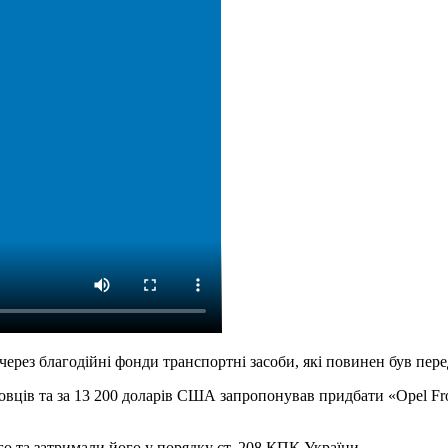
 через благодійні фонди транспортні засоби, які повинен був пе
вців та за 13 200 доларів США запропонував придбати «Opel Front
о та затримали його у порядку ст. 208 КПК України.