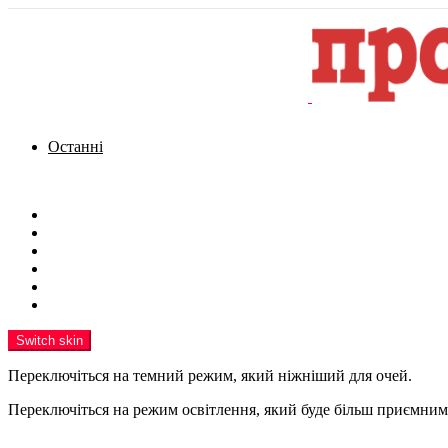
Останні
Menu
Новини
Політика
Кримінал
Фото
Надіслати новину
Реклама на сайті
Switch skin
Переключіться на темний режим, який ніжніший для очей.
Переключіться на режим освітлення, який буде більш приємним 
шукати