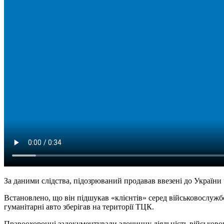
За даними слідства, підозрюваний продавав ввезені до України
Встановлено, що він підшукав «клієнтів» серед військовослужбо
гуманітарні авто зберігав на території ТЦК.
Правоохоронці задокументували злочинну діяльність військовог