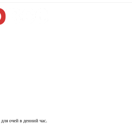
для очей в денний час.