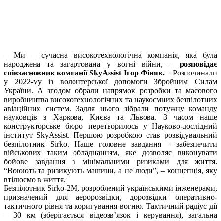
– Ми – сучасна високотехнологічна компанія, яка була
народжена та загартована у вогні війни, –
розповідає
співзасновник компанії SkyAssist Ігор Фіняк.
– Розпочинали
у 2022-му із волонтерської допомоги Збройним Силам
України. А згодом обрали напрямок розробки та масового
виробництва високотехнологічних та наукоємних безпілотних
авіаційних систем. Задля цього зібрали потужну команду
науковців з Харкова, Києва та Львова. З часом наше
конструкторське бюро перетворилось у Науково-дослідний
інститут SkyAssist. Першою розробкою став розвідувальний
безпілотник Sirko. Наше головне завдання – забезпечити
військових таким обладнанням, яке дозволяє виконувати
бойове завдання з мінімальними ризиками для життя.
“Воюють та ризикують машини, а не люди”, – концепція, яку
втілюємо в життя.
Безпілотник Sirko-2M, розроблений українськими інженерами,
призначений для аеророзвідки, дорозвідки оперативно-
тактичного рівня та коригування вогню. Тактичний радіус дії
– 30 км (зберігається відеозв’язок і керування), загальна