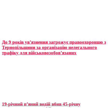
До 9 років ув’язнення загрожує правоохоронцю з
Тернопільщини за організацію нелегального
трафіку для військовозобов’язаних
19-річний п’яний водій вбив 45-річну