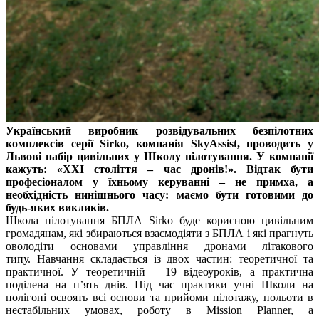
Український виробник розвідувальних безпілотних
комплексів серії Sirko, компанія SkyAssist, проводить у
Львові набір цивільних у Школу пілотування. У компанії
кажуть: «
XXI
століття – час дронів!». Відтак бути
професіоналом у їхньому керуванні – не примха, а
необхідність нинішнього часу:
маємо
бути
готовим
и
до
будь-яких викликів.
Школа пілотування БПЛА Sirko буде корисною цивільним
громадянам, які збираються взаємодіяти з БПЛА і які прагнуть
оволодіти основами управління дронами літакового
типу. Навчання складається із двох частин: теоретичної та
практичної. У теоретичній – 19 відеоуроків, а практична
поділена на п’ять днів. Під час практики учні Школи на
полігоні освоять всі основи та прийоми пілотажу, польоти в
нестабільних умовах, роботу в Mission Planner, а