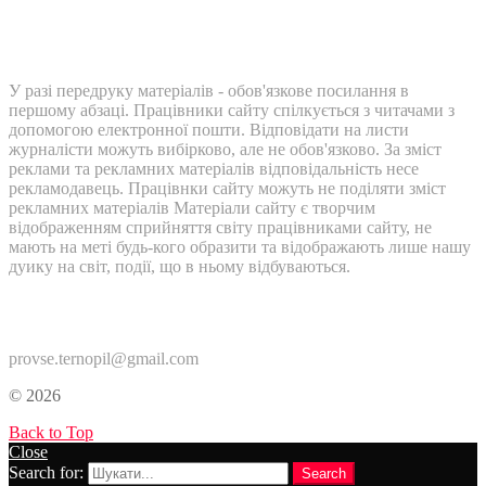
У разі передруку матеріалів - обов'язкове посилання в
першому абзаці. Працівники сайту спілкується з читачами з
допомогою електронної пошти. Відповідати на листи
журналісти можуть вибірково, але не обов'язково. За зміст
реклами та рекламних матеріалів відповідальність несе
рекламодавець. Працівнки сайту можуть не поділяти зміст
рекламних матеріалів Матеріали сайту є творчим
відображенням сприйняття світу працівниками сайту, не
мають на меті будь-кого образити та відображають лише нашу
дуику на світ, події, що в ньому відбуваються.
Контакти:
provse.ternopil@gmail.com
© 2026
Back to Top
Close
Search for:
Search