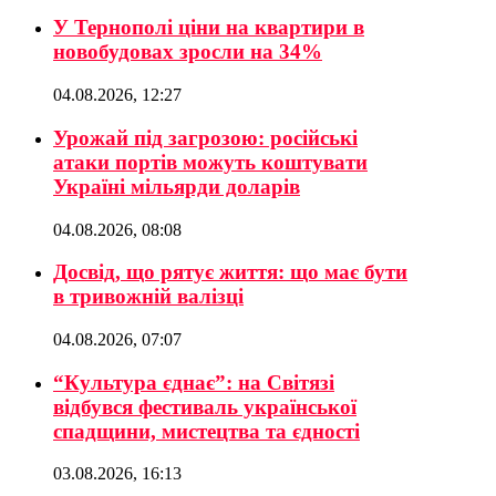
У Тернополі ціни на квартири в
новобудовах зросли на 34%
04.08.2026, 12:27
Урожай під загрозою: російські
атаки портів можуть коштувати
Україні мільярди доларів
04.08.2026, 08:08
Досвід, що рятує життя: що має бути
в тривожній валізці
04.08.2026, 07:07
“Культура єднає”: на Світязі
відбувся фестиваль української
спадщини, мистецтва та єдності
03.08.2026, 16:13