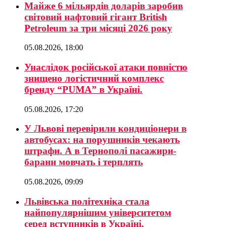
Майже 6 мільярдів доларів заробив
світовий нафтовий гігант British
Petroleum за три місяці 2026 року
05.08.2026, 18:00
Унаслідок російської атаки повністю
знищено логістичний комплекс
бренду “PUMA” в Україні.
05.08.2026, 17:20
У Львові перевірили кондиціонери в
автобусах: на порушників чекають
штрафи. А в Тернополі пасажири-
барани мовчать і терплять
05.08.2026, 09:09
Львівська політехніка стала
найпопулярнішим університетом
серед вступників в Україні.