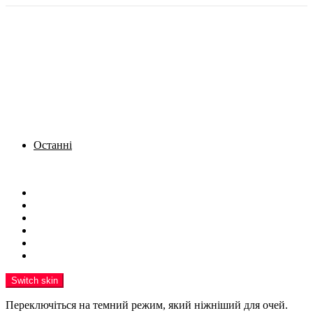
Останні
Menu
Новини
Політика
Кримінал
Фото
Надіслати новину
Реклама на сайті
Switch skin
Переключіться на темний режим, який ніжніший для очей.