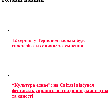
12 серпня у Тернополі можна буде
спостерігати сонячне затемнення
“Культура єднає”: на Світязі відбувся
фестиваль української спадщини, мистецтва
та єдності