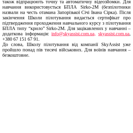
також відпрацюють точну та
автоматичну відеозйомки. Для
навчання використовується БПЛА Sirko-2М (безпілотники
назвали на честь отамана Запорізької Січі Івана Сірка). Після
закінчення Школи пілотування видається сертифік
ат про
підтвердження проходження навчального курсу з пілотування
БПЛА типу “крило” Sirko-2M. Для зацікавлених у навчанні –
додаткова інформація:
info@skyassist.com.ua,
skyassi
st.com.ua
,
+380 67 151 67 91.
До слова, Школу пілотування від компанії SkyAssist уже
пройшло понад пів тисячі військових. Для воїнів навчання –
безкоштовне.