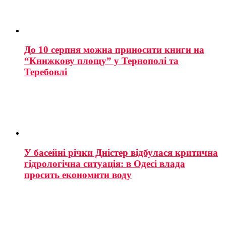
До 10 серпня можна приносити книги на
“Книжкову площу” у Тернополі та
Теребовлі
У басейні річки Дністер відбулася критична
гідрологічна ситуація: в Одесі влада
просить економити воду