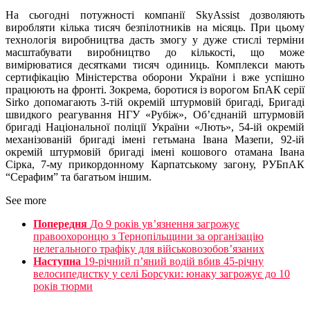
На сьогодні потужності компанії SkyAssist дозволяють
виробляти кілька тисяч безпілотників на місяць. При цьому
технологія виробництва дасть змогу у дуже стислі терміни
масштабувати виробництво до кількості, що може
вимірюватися десятками тисяч одиниць. Комплекси мають
сертифікацію Міністерства оборони України і вже успішно
працюють на фронті. Зокрема, боротися із ворогом БпАК серії
Sirko допомагають 3-тій окремій штурмовій бригаді, Бригаді
швидкого реагування НГУ «Рубіж», Об’єднаній штурмовій
бригаді Національної поліції України «Лють», 54-ій окремій
механізованій бригаді імені гетьмана Івана Мазепи, 92-ій
окремій штурмовій бригаді імені кошового отамана Івана
Сірка, 7-му прикордонному Карпатському загону, РУБпАК
“Серафим” та багатьом іншим.
See more
Попередня
До 9 років ув’язнення загрожує
правоохоронцю з Тернопільщини за організацію
нелегального трафіку для військовозобов’язаних
Наступна
19-річний п’яний водій вбив 45-річну
велосипедистку у селі Борсуки: юнаку загрожує до 10
років тюрми