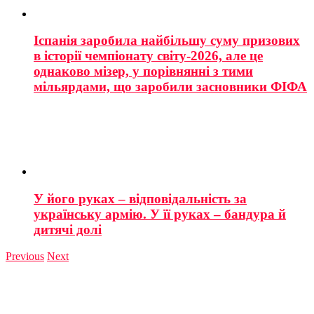
Іспанія заробила найбільшу суму призових
в історії чемпіонату світу-2026, але це
однаково мізер, у порівнянні з тими
мільярдами, що заробили засновники ФІФА
У його руках – відповідальність за
українську армію. У її руках – бандура й
дитячі долі
Previous
Next