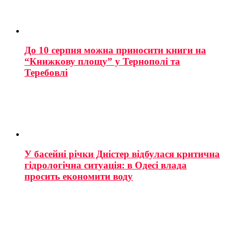
До 10 серпня можна приносити книги на
“Книжкову площу” у Тернополі та
Теребовлі
У басейні річки Дністер відбулася критична
гідрологічна ситуація: в Одесі влада
просить економити воду