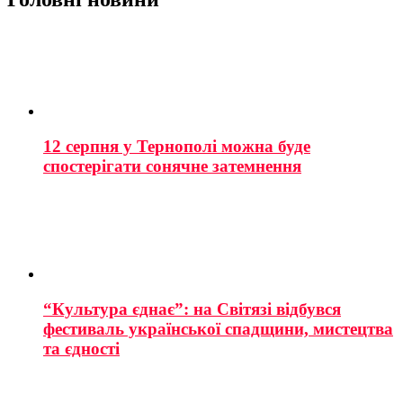
12 серпня у Тернополі можна буде
спостерігати сонячне затемнення
“Культура єднає”: на Світязі відбувся
фестиваль української спадщини, мистецтва
та єдності