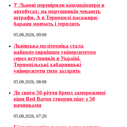
У Львові перевірили кондиціонери в
автобусах: на порушників чекають
штрафи. А в Тернополі пасажири-
барани мовчать і терплять
05.08.2026, 09:09
Львівська політехніка стала
найпопулярнішим університетом
серед вступників в Україні.
Тернопільські хабарницькі
університети тихо заздрять
05.08.2026, 08:08
До свого 50-річчя бренд замороженої
піци Red Baron створив піцу з 50
начинками
05.08.2026, 07:20