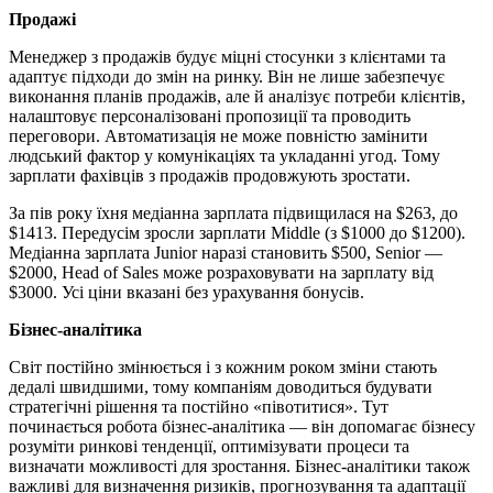
Продажі
Менеджер з продажів будує міцні стосунки з клієнтами та
адаптує підходи до змін на ринку. Він не лише забезпечує
виконання планів продажів, але й аналізує потреби клієнтів,
налаштовує персоналізовані пропозиції та проводить
переговори. Автоматизація не може повністю замінити
людський фактор у комунікаціях та укладанні угод. Тому
зарплати фахівців з продажів продовжують зростати.
За пів року їхня медіанна зарплата підвищилася на $263, до
$1413. Передусім зросли зарплати Middle (з $1000 до $1200).
Медіанна зарплата Junior наразі становить $500, Senior —
$2000, Head of Sales може розраховувати на зарплату від
$3000. Усі ціни вказані без урахування бонусів.
Бізнес-аналітика
Світ постійно змінюється і з кожним роком зміни стають
дедалі швидшими, тому компаніям доводиться будувати
стратегічні рішення та постійно «півотитися». Тут
починається робота бізнес-аналітика — він допомагає бізнесу
розуміти ринкові тенденції, оптимізувати процеси та
визначати можливості для зростання. Бізнес-аналітики також
важливі для визначення ризиків, прогнозування та адаптації