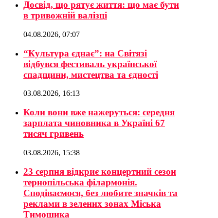
Досвід, що рятує життя: що має бути
в тривожній валізці
04.08.2026, 07:07
“Культура єднає”: на Світязі
відбувся фестиваль української
спадщини, мистецтва та єдності
03.08.2026, 16:13
Коли вони вже нажеруться: середня
зарплата чиновника в Україні 67
тисяч гривень
03.08.2026, 15:38
23 серпня відкриє концертний сезон
тернопільська філармонія.
Сподіваємося, без любите значків та
реклами в зелених зонах Міська
Тимошика