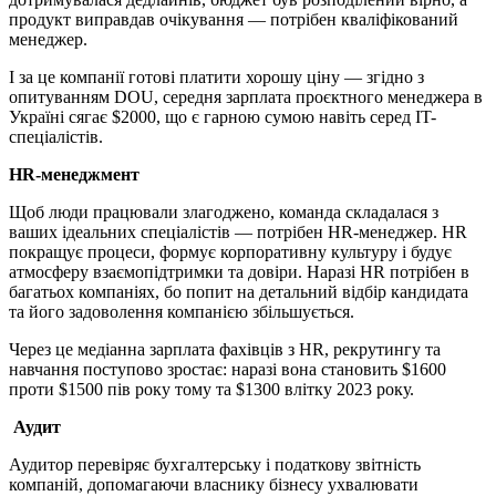
продукт виправдав очікування — потрібен кваліфікований
менеджер.
І за це компанії готові платити хорошу ціну — згідно з
опитуванням DOU, середня зарплата проєктного менеджера в
Україні сягає $2000, що є гарною сумою навіть серед IT-
спеціалістів.
HR-менеджмент
Щоб люди працювали злагоджено, команда складалася з
ваших ідеальних спеціалістів — потрібен HR-менеджер. HR
покращує процеси, формує корпоративну культуру і будує
атмосферу взаємопідтримки та довіри. Наразі HR потрібен в
багатьох компаніях, бо попит на детальний відбір кандидата
та його задоволення компанією збільшується.
Через це медіанна зарплата фахівців з HR, рекрутингу та
навчання поступово зростає: наразі вона становить $1600
проти $1500 пів року тому та $1300 влітку 2023 року.
Аудит
Аудитор перевіряє бухгалтерську і податкову звітність
компаній, допомагаючи власнику бізнесу ухвалювати