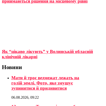
приймаються рішення на місцевому рівні
Як “цікаво лікують” у Волинській обласній
клінічній лікарні
Новини
Мати й троє ведмежат лежать на
голій землі. Фото, яке змушує
зупинитися й придивитися
06.08.2026, 09:22