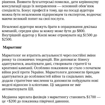
рішення. Виявити бухгалтерські помилки, дати керівництву
консультації щодо їх виправлення — основний обов’язок
спеціаліста. Бонус професії в тому, що на посаді аудитора
можна бути незалежним підприємцем та експертом, водночас
маючи великий попит на свої послуги.
Незалежні аудитори можуть брати в опрацювання декілька
компаній, середня ціна за кожну може бути до $800.
Внутрішній аудитор у Києві може отримувати від $1500 до
$2500.
Маркетинг
Маркетолог не втратить актуальності через постійні зміни
ринку та споживчих тенденцій. Він допомагає бізнесу
адаптуватися, аналізувати дані, створювати стратегії та
креативні кампанії. Особливо показовим це стало з початком
війни росії проти України. Маркетологи допомогли брендам
адаптуватися до особливостей війни та соціальних змін,
додали стратегічне мислення та допомогли побудувати нові
моделі відносин із клієнтами. Ці завдання не зміг
автоматизувати ШІ.
Медіанна зарплата фахівців з маркетингу становить $1700 —
це +$200 до показника піврічної давнини.