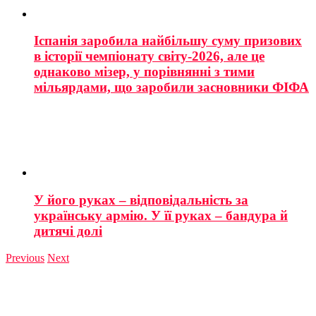
Іспанія заробила найбільшу суму призових
в історії чемпіонату світу-2026, але це
однаково мізер, у порівнянні з тими
мільярдами, що заробили засновники ФІФА
У його руках – відповідальність за
українську армію. У її руках – бандура й
дитячі долі
Previous
Next