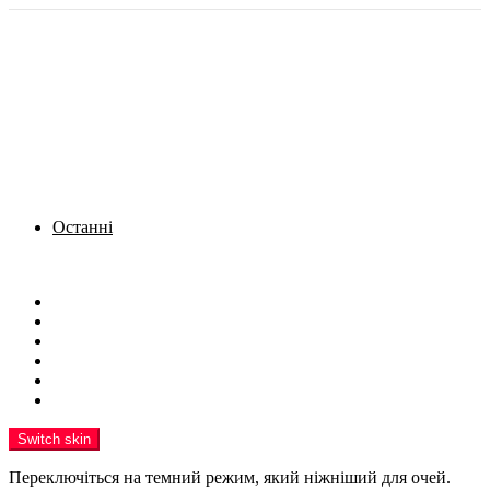
Останні
Menu
Новини
Політика
Кримінал
Фото
Надіслати новину
Реклама на сайті
Switch skin
Переключіться на темний режим, який ніжніший для очей.