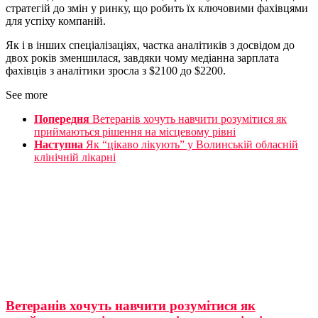
стратегій до змін у ринку, що робить їх ключовими фахівцями
для успіху компаній.
Як і в інших спеціалізаціях, частка аналітиків з досвідом до
двох років зменшилася, завдяки чому медіанна зарплата
фахівців з аналітики зросла з $2100 до $2200.
See more
Попередня
Ветеранів хочуть навчити розумітися як
приймаються рішення на місцевому рівні
Наступна
Як “цікаво лікують” у Волинській обласній
клінічній лікарні
Ветеранів хочуть навчити розумітися як