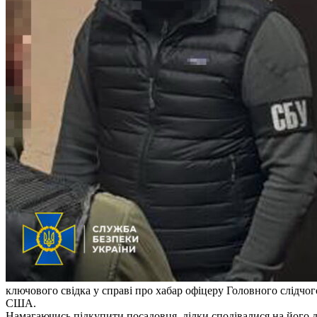
ключового свідка у справі про хабар офіцеру Головного слідчо
США.
Намагаючись підкупити посадовця, ділки сподівалися на його д