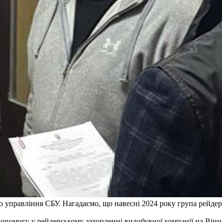
го управління СБУ. Нагадаємо, що навесні 2024 року група рейде
опомогу у рейдерському захопленні видобувної компанії на Вінн