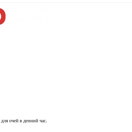
для очей в денний час.