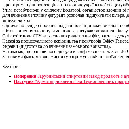
Про отриману «пропозицію» полковник української спецслужби о
Утім, перебуваючи у слідчому ізоляторі, організатор злочинної 
Для вчинення злочину фігурант розпочав підшукувати кілера. Д
зв’язки на волі.
Одночасно рейдер пообіцяв надати потенційному виконавцю вби
Після вчинення злочину замовник гарантував заплатити кілеру
Співробітники СБУ завчасно викрили плани фігуранта, задокумен
Наразі за процесуального керівництва прокурорів Офісу Генеральн
України (підготовка до вчинення замовного вбивства).
Нагадаємо, що раніше його дії було кваліфіковано за ч. 3 ст. 3
За новими фактами зловмиснику загрожує довічне позбавлення 
See more
Попередня
Зарубинський спиртовий завод продають з аук
Наступна
“Армія відновлення” на Тернопільщині: праця 