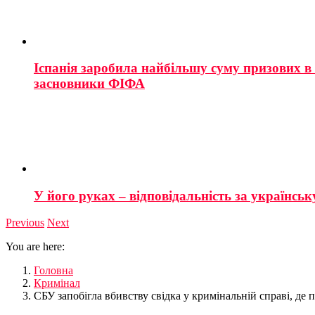
Іспанія заробила найбільшу суму призових в і
засновники ФІФА
У його руках – відповідальність за українську
Previous
Next
You are here:
Головна
Кримінал
СБУ запобігла вбивству свідка у кримінальній справі, д