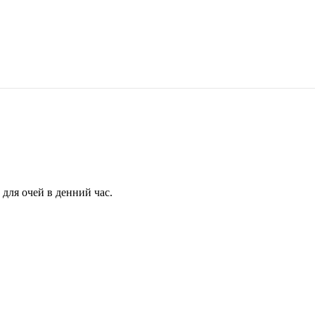
для очей в денний час.