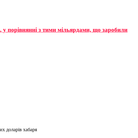
р, у порівнянні з тими мільярдами, що заробили
их доларів хабаря