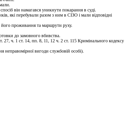
мали.
 спосіб він намагався уникнути покарання в суді.
ів, які перебували разом з ним в СІЗО і мали відповідні
 його проживання та маршрути руху.
готовки до замовного вбивства.
, ч. 1 ст. 14, пп. 8, 11, 12 ч. 2 ст. 115 Кримінального кодексу
ння неправомірної вигоди службовій особі).