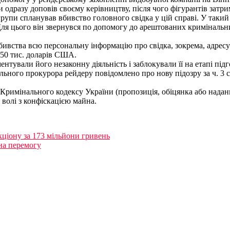
дразу доповів своєму керівництву, після чого фігурантів затри
групи спланував вбивство головного свідка у цій справі. У такий
ля цього він звернувся по допомогу до арештованих кримінальник
вства всю персональну інформацію про свідка, зокрема, адресу
 50 тис. доларів США.
тували його незаконну діяльність і заблокували її на етапі під
ого прокурора рейдеру повідомлено про нову підозру за ч. 3 ст. 27
69 Кримінального кодексу України (пропозиція, обіцянка або нада
волі з конфіскацією майна.
ціону за 173 мільйони гривень
на перемогу