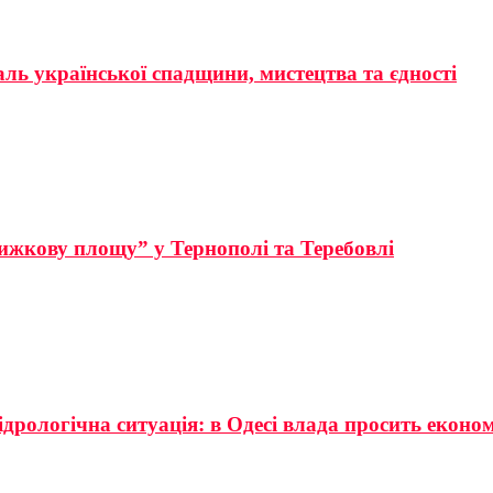
аль української спадщини, мистецтва та єдності
ижкову площу” у Тернополі та Теребовлі
ідрологічна ситуація: в Одесі влада просить еконо