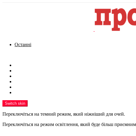
Останні
Menu
Новини
Політика
Кримінал
Фото
Надіслати новину
Реклама на сайті
Switch skin
Переключіться на темний режим, який ніжніший для очей.
Переключіться на режим освітлення, який буде більш приємним 
шукати