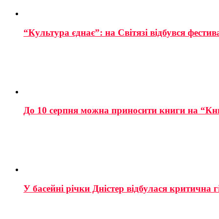
“Культура єднає”: на Світязі відбувся фестив
До 10 серпня можна приносити книги на “Кн
У басейні річки Дністер відбулася критична г