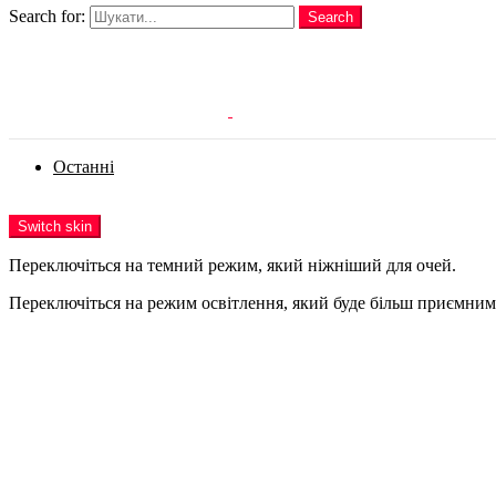
Search for:
Search
Login
Останні
Menu
Switch skin
Переключіться на темний режим, який ніжніший для очей.
Переключіться на режим освітлення, який буде більш приємним 
Login