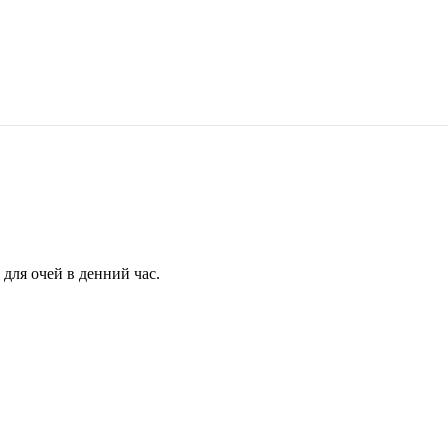
для очей в денний час.