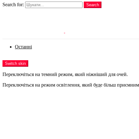
Search for:
Search
Login
Останні
Menu
Switch skin
Переключіться на темний режим, який ніжніший для очей.
Переключіться на режим освітлення, який буде більш приємним 
Login