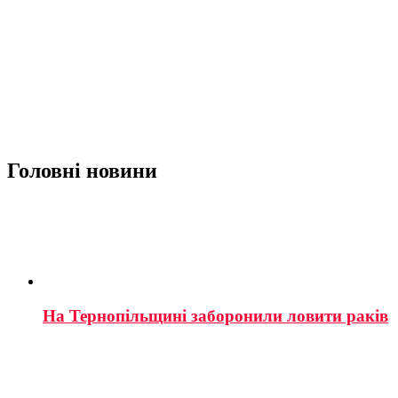
Головні новини
На Тернопільщині заборонили ловити раків