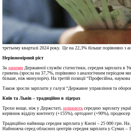
третьому кварталі 2024 року. Це на 22,3% більше порівняно з 
Нерівномірний ріст
За
даними
Державної служби статистики, середня зарплата в Укр
гривень (зросла на 37,7%, порівняно з аналогічним періодом ми
більше, ніж минулоріч). На третій позиції “Професійна, наукова 
Також зросли зарплати у галузі “Державне управління та оборон
Київ та Львів – традиційно в лідерах
Трохи вище, ніж у Держстаті,
оцінюють
середню зарплату україн
керівник відділу контенту (+155%), ортодонт (+90%), продюсер
Традиційно найвища середня зарплата у Києві – 25 000 грн. На д
Найнижча серед обласних центрів середня зарплата у Сумах – 1