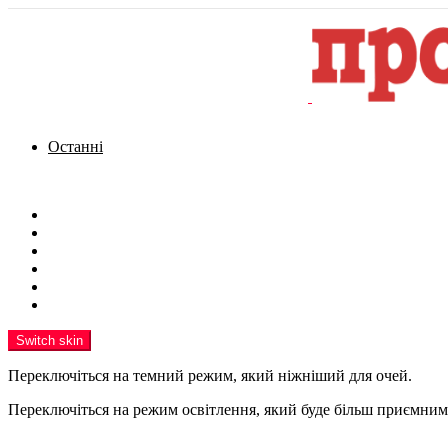
Останні
Menu
Новини
Політика
Кримінал
Фото
Надіслати новину
Реклама на сайті
Switch skin
Переключіться на темний режим, який ніжніший для очей.
Переключіться на режим освітлення, який буде більш приємним 
шукати