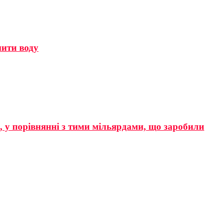
мити воду
р, у порівнянні з тими мільярдами, що заробили