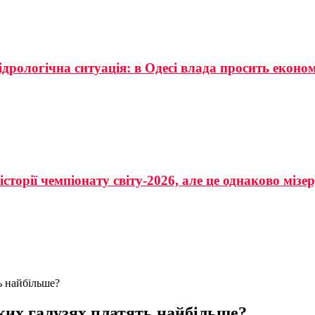
ідрологічна ситуація: в Одесі влада просить еконо
сторії чемпіонату світу-2026, але це однаково мізе
ть найбільше?
яких галузях платять найбільше?