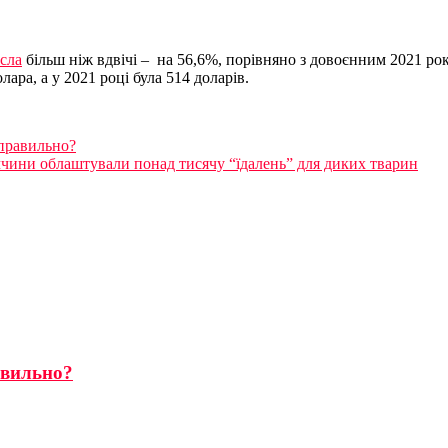
сла
більш ніж вдвічі – на 56,6%, порівняно з довоєнним 2021 ро
олара, а у 2021 році була 514 доларів.
 правильно?
чини облаштували понад тисячу “їдалень” для диких тварин
авильно?