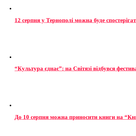
12 серпня у Тернополі можна буде спостеріга
“Культура єднає”: на Світязі відбувся фестив
До 10 серпня можна приносити книги на “Кн