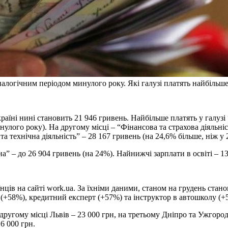
аналогічним періодом минулого року. Які галузі платять найбільш
аїні нині становить 21 946 гривень. Найбільше платять у галузі 
нулого року). На другому місці – “Фінансова та страхова діяльні
та технічна діяльність” – 28 167 гривень (на 24,6% більше, ніж у 
а” – до 26 904 гривень (на 24%). Найнижчі зарплати в освіті – 1
ців на сайті work.ua. За їхніми даними, станом на грудень стано
 (+58%), кредитний експерт (+57%) та інструктор в автошколу (+
ругому місці Львів – 23 000 грн, на третьому Дніпро та Ужгород 
6 000 грн.