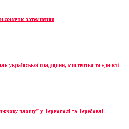
ти сонячне затемнення
аль української спадщини, мистецтва та єдності
ижкову площу” у Тернополі та Теребовлі