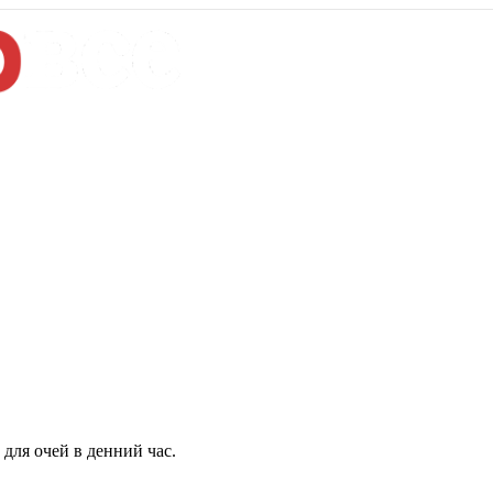
для очей в денний час.