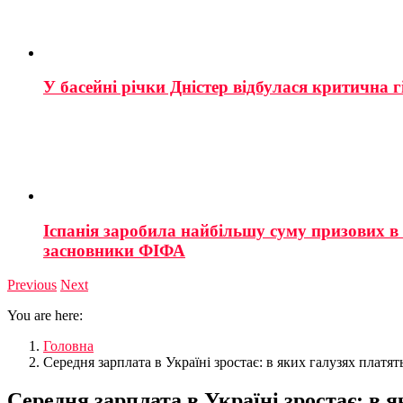
У басейні річки Дністер відбулася критична г
Іспанія заробила найбільшу суму призових в і
засновники ФІФА
Previous
Next
You are here:
Головна
Середня зарплата в Україні зростає: в яких галузях платя
Середня зарплата в Україні зростає: в 