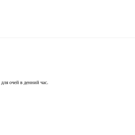
для очей в денний час.