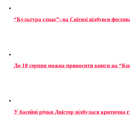
“Культура єднає”: на Світязі відбувся фестив
До 10 серпня можна приносити книги на “Кн
У басейні річки Дністер відбулася критична г