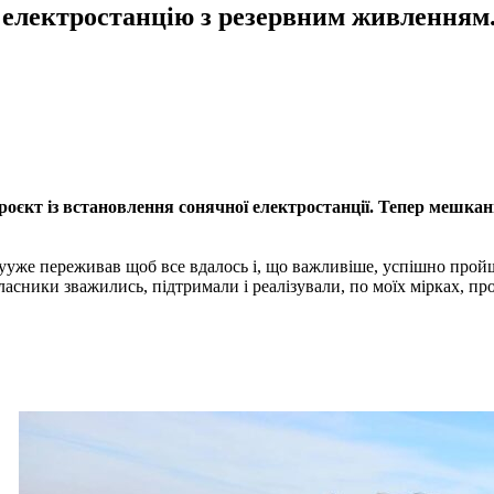
лектростанцію з резервним живленням. І
роєкт із встановлення сонячної електростанції. Тепер мешкан
ууже переживав щоб все вдалось і, що важливіше, успішно прой
асники зважились, підтримали і реалізували, по моїх мірках, пр