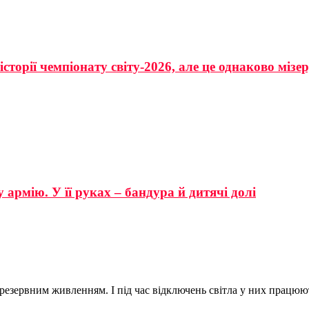
сторії чемпіонату світу-2026, але це однаково мізе
 армію. У її руках – бандура й дитячі долі
езервним живленням. І під час відключень світла у них працюют