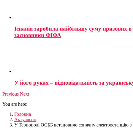
Іспанія заробила найбільшу суму призових в і
засновники ФІФА
У його руках – відповідальність за українську
Previous
Next
You are here:
Головна
Актуально
У Тернополі ОСББ встановило сонячну електростанцію з р