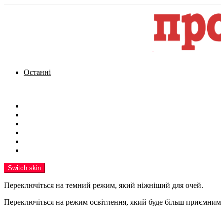
Останні
Menu
Новини
Політика
Кримінал
Фото
Надіслати новину
Реклама на сайті
Switch skin
Переключіться на темний режим, який ніжніший для очей.
Переключіться на режим освітлення, який буде більш приємним 
шукати