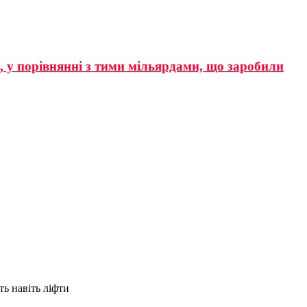
р, у порівнянні з тими мільярдами, що заробили
ь навіть ліфти