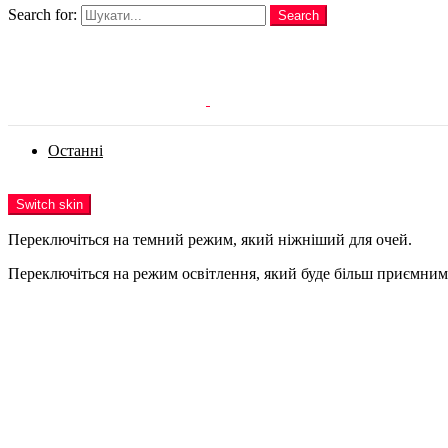
Search for:
Search
Login
Останні
Menu
Switch skin
Переключіться на темний режим, який ніжніший для очей.
Переключіться на режим освітлення, який буде більш приємним 
Login