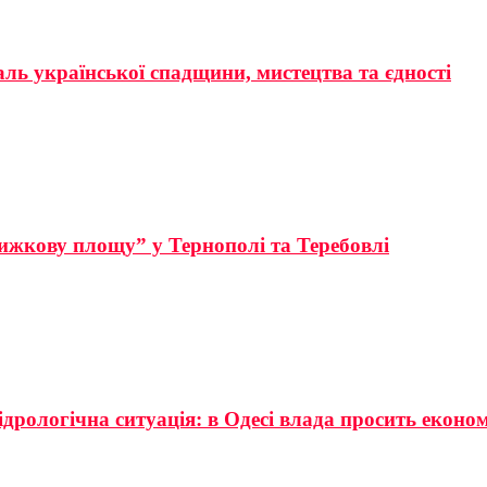
аль української спадщини, мистецтва та єдності
ижкову площу” у Тернополі та Теребовлі
ідрологічна ситуація: в Одесі влада просить еконо