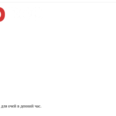
для очей в денний час.