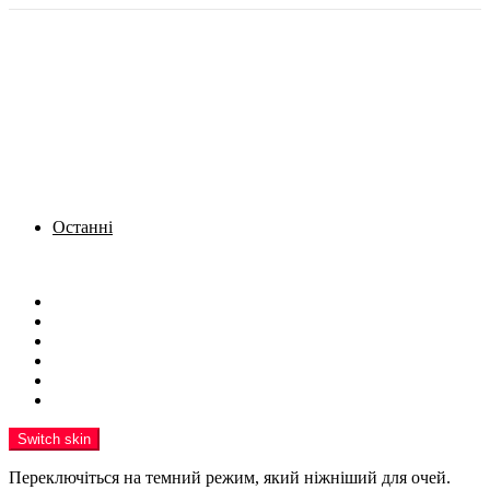
Останні
Menu
Новини
Політика
Кримінал
Фото
Надіслати новину
Реклама на сайті
Switch skin
Переключіться на темний режим, який ніжніший для очей.