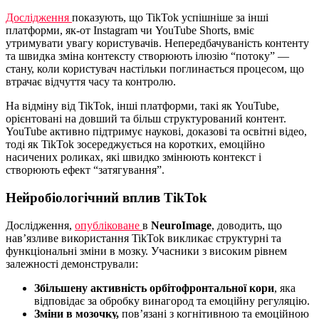
Дослідження
показують, що TikTok успішніше за інші
платформи, як-от Instagram чи YouTube Shorts, вміє
утримувати увагу користувачів. Непередбачуваність контенту
та швидка зміна контексту створюють ілюзію “потоку” —
стану, коли користувач настільки поглинається процесом, що
втрачає відчуття часу та контролю.
На відміну від TikTok, інші платформи, такі як YouTube,
орієнтовані на довший та більш структурований контент.
YouTube активно підтримує наукові, доказові та освітні відео,
тоді як TikTok зосереджується на коротких, емоційно
насичених роликах, які швидко змінюють контекст і
створюють ефект “затягування”.
Нейробіологічний вплив TikTok
Дослідження,
опубліковане
в
NeuroImage
, доводить, що
нав’язливе використання TikTok викликає структурні та
функціональні зміни в мозку. Учасники з високим рівнем
залежності демонстрували:
Збільшену активність орбітофронтальної кори
, яка
відповідає за обробку винагород та емоційну регуляцію.
Зміни в мозочку,
пов’язані з когнітивною та емоційною