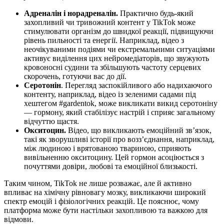
Адреналін і норадреналін.
Практично будь-який
захопливий чи тривожний контент у TikTok може
стимулювати організм до швидкої реакції, підвищуючи
рівень пильності та енергії. Наприклад, відео з
неочікуваними подіями чи екстремальними ситуаціями
активує виділення цих нейромедіаторів, що звужують
кровоносні судини та збільшують частоту серцевих
скорочень, готуючи вас до дії.
Серотонін
. Перегляд заспокійливого або надихаючого
контенту, наприклад, відео із зеленими садами під
хештегом #gardentok, може викликати викид серотоніну
— гормону, який стабілізує настрій і сприяє загальному
відчуттю щастя.
Окситоцин.
Відео, що викликають емоційний зв’язок,
такі як зворушливі історії про возз’єднання, наприклад,
між людиною і врятованою твариною, сприяють
вивільненню окситоцину. Цей гормон асоціюється з
почуттями довіри, любові та емоційної близькості.
Таким чином, TikTok не лише розважає, але й активно
впливає на хімічну рівновагу мозку, викликаючи широкий
спектр емоцій і фізіологічних реакцій. Це пояснює, чому
платформа може бути настільки захопливою та важкою для
відмови.