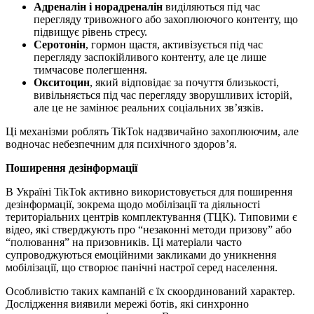
Адреналін і норадреналін
виділяються під час
перегляду тривожного або захоплюючого контенту, що
підвищує рівень стресу.
Серотонін
, гормон щастя, активізується під час
перегляду заспокійливого контенту, але це лише
тимчасове полегшення.
Окситоцин
, який відповідає за почуття близькості,
вивільняється під час перегляду зворушливих історій,
але це не замінює реальних соціальних зв’язків.
Ці механізми роблять TikTok надзвичайно захоплюючим, але
водночас небезпечним для психічного здоров’я.
Поширення дезінформації
В Україні TikTok активно використовується для поширення
дезінформації, зокрема щодо мобілізації та діяльності
територіальних центрів комплектування (ТЦК). Типовими є
відео, які стверджують про “незаконні методи призову” або
“полювання” на призовників. Ці матеріали часто
супроводжуються емоційними закликами до уникнення
мобілізації, що створює панічні настрої серед населення.
Особливістю таких кампаній є їх скоординований характер.
Дослідження виявили мережі ботів, які синхронно