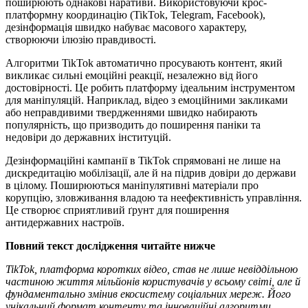
поширюють однакові наративи. Використовуючи крос-
платформну координацію (TikTok, Telegram, Facebook),
дезінформація швидко набуває масового характеру,
створюючи ілюзію правдивості.
Алгоритми TikTok автоматично просувають контент, який
викликає сильні емоційні реакції, незалежно від його
достовірності. Це робить платформу ідеальним інструментом
для маніпуляцій. Наприклад, відео з емоційними закликами
або неправдивими твердженнями швидко набирають
популярність, що призводить до поширення паніки та
недовіри до державних інституцій.
Дезінформаційні кампанії в TikTok спрямовані не лише на
дискредитацію мобілізації, але й на підрив довіри до держави
в цілому. Поширюються маніпулятивні матеріали про
корупцію, зловживання владою та неефективність управління.
Це створює сприятливий ґрунт для поширення
антидержавних настроїв.
Повний текст дослідження читайте нижче
TikTok, платформа коротких відео, став не лише невіддільною
частиною життя мільйонів користувачів у всьому світі, але й
фундаментально змінив екосистему соціальних мереж. Його
унікальний формат контенту та інноваційні алгоритми