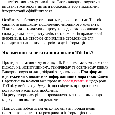
та неефективність управління. Часто використовуються
вирвані з контексту цитати посадовців або викривлені
інтерпретації офіційних заяв.
Особливу небезпеку становить те, що алгоритми TikTok
сприяють швидкому поширенню емоційного контенту.
Платформа автоматично просуває відео, які викликають
сильну реакцію користувачів, незалежно від правдивості
інформації. Це створює сприятливе середовище для
поширення панічних настроїв та дезінформації.
Як зменшити негативний вплив TikTok?
Протидія негативному впливу TikTok вимагає комплексного
підходу на інституційному, технічному та освітньому рівнях.
Використовуючи дані, зібрані за допомогою
Платформи
відстеження зловмисних інформаційних наративів Osavul
,
Європейська Комісія вже провела
розслідування
щодо ролі
TikTok у виборах у Румунії, що свідчить про зростаюче
розуміння масштабів проблеми.
На регуляторному рівні впроваджуються нові вимоги до
маркування політичної реклами.
Платформи зобов’язані чітко позначати проплачений
політичний контент та розкривати інформацію про