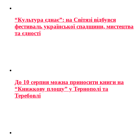
“Культура єднає”: на Світязі відбувся
фестиваль української спадщини, мистецтва
та єдності
До 10 серпня можна приносити книги на
“Книжкову площу” у Тернополі та
Теребовлі