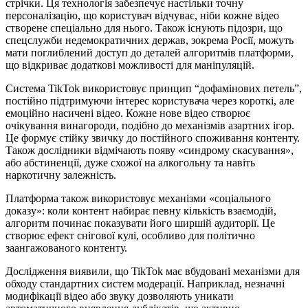
стрічки. Ця технологія забезпечує настільки точну
персоналізацію, що користувач відчуває, ніби кожне відео
створене спеціально для нього. Також існують підозри, що
спецслужби недемократичних держав, зокрема Росії, можуть
мати поглиблений доступ до деталей алгоритмів платформи,
що відкриває додаткові можливості для маніпуляцій.
Система TikTok використовує принцип “дофамінових петель”,
постійно підтримуючи інтерес користувача через короткі, але
емоційно насичені відео. Кожне нове відео створює
очікування винагороди, подібно до механізмів азартних ігор.
Це формує стійку звичку до постійного споживання контенту.
Також дослідники відмічають появу «синдрому скасування»,
або абстиненції, дуже схожої на алкогольну та навіть
наркотичну залежність.
Платформа також використовує механізми «соціального
доказу»: коли контент набирає певну кількість взаємодій,
алгоритм починає показувати його ширшій аудиторії. Це
створює ефект снігової кулі, особливо для політично
заангажованого контенту.
Дослідження виявили, що TikTok має вбудовані механізми для
обходу стандартних систем модерації. Наприклад, незначні
модифікації відео або звуку дозволяють уникати