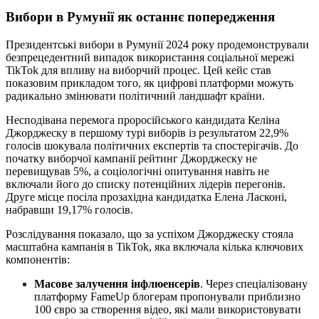
Вибори в Румунії як останнє попередження
Президентські вибори в Румунії 2024 року продемонстрували
безпрецедентний випадок використання соціальної мережі
TikTok для впливу на виборчий процес. Цей кейс став
показовим прикладом того, як цифрові платформи можуть
радикально змінювати політичний ландшафт країни.
Несподівана перемога проросійського кандидата Келіна
Джорджеску в першому турі виборів із результатом 22,9%
голосів шокувала політичних експертів та спостерігачів. До
початку виборчої кампанії рейтинг Джорджеску не
перевищував 5%, а соціологічні опитування навіть не
включали його до списку потенційних лідерів перегонів.
Друге місце посіла прозахідна кандидатка Елена Ласконі,
набравши 19,17% голосів.
Розслідування показало, що за успіхом Джорджеску стояла
масштабна кампанія в TikTok, яка включала кілька ключових
компонентів:
Масове залучення інфлюенсерів
. Через спеціалізовану
платформу FameUp блогерам пропонували приблизно
100 євро за створення відео, які мали використовувати