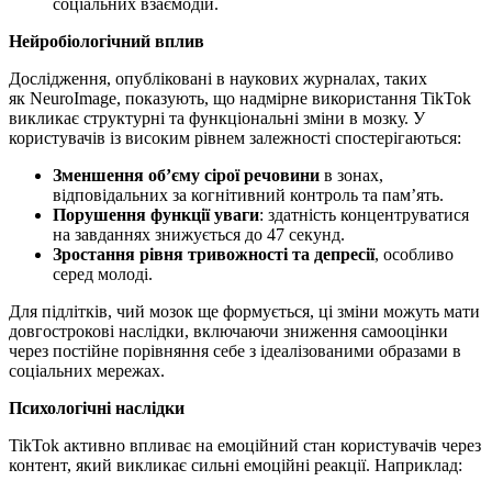
соціальних взаємодій.
Нейробіологічний вплив
Дослідження, опубліковані в наукових журналах, таких
як NeuroImage, показують, що надмірне використання TikTok
викликає структурні та функціональні зміни в мозку. У
користувачів із високим рівнем залежності спостерігаються:
Зменшення об’єму сірої речовини
в зонах,
відповідальних за когнітивний контроль та пам’ять.
Порушення функції уваги
: здатність концентруватися
на завданнях знижується до 47 секунд.
Зростання рівня тривожності та депресії
, особливо
серед молоді.
Для підлітків, чий мозок ще формується, ці зміни можуть мати
довгострокові наслідки, включаючи зниження самооцінки
через постійне порівняння себе з ідеалізованими образами в
соціальних мережах.
Психологічні наслідки
TikTok активно впливає на емоційний стан користувачів через
контент, який викликає сильні емоційні реакції. Наприклад: