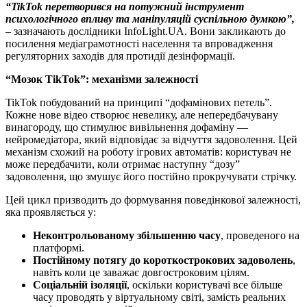
“TikTok перетворився на потужний інструмент
психологічного впливу та маніпуляцій суспільною думкою”,
– зазначають дослідники InfoLight.UA. Вони закликають до
посилення медіаграмотності населення та впровадження
регуляторних заходів для протидії дезінформації.
“Мозок TikTok”: механізми залежності
TikTok побудований на принципі “дофамінових петель”.
Кожне нове відео створює невелику, але непередбачувану
винагороду, що стимулює вивільнення дофаміну —
нейромедіатора, який відповідає за відчуття задоволення. Цей
механізм схожий на роботу ігрових автоматів: користувач не
може передбачити, коли отримає наступну “дозу”
задоволення, що змушує його постійно прокручувати стрічку.
Цей цикл призводить до формування поведінкової залежності,
яка проявляється у:
Неконтрольованому збільшенню часу
, проведеного на
платформі.
Постійному потягу до короткострокових задоволень
,
навіть коли це заважає довгостроковим цілям.
Соціальній ізоляції
, оскільки користувачі все більше
часу проводять у віртуальному світі, замість реальних