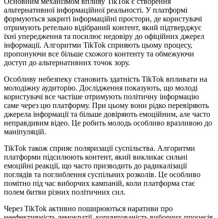
Основним механізмом впливу TikTok є створення
альтернативної інформаційної реальності. У платформі
формуються закриті інформаційні простори, де користувачі
отримують ретельно відібраний контент, який підтверджує
їхні упередження та посилює недовіру до офіційних джерел
інформації. Алгоритми TikTok сприяють цьому процесу,
пропонуючи все більше схожого контенту та обмежуючи
доступ до альтернативних точок зору.
Особливу небезпеку становить здатність TikTok впливати на
молодіжну аудиторію. Дослідження показують, що молоді
користувачі все частіше отримують політичну інформацію
саме через цю платформу. При цьому вони рідко перевіряють
джерела інформації та більше довіряють емоційним, але часто
неправдивим відео. Це робить молодь особливо вразливою до
маніпуляцій.
TikTok також сприяє поляризації суспільства. Алгоритми
платформи підсилюють контент, який викликає сильні
емоційні реакції, що часто призводить до радикалізації
поглядів та поглиблення суспільних розколів. Це особливо
помітно під час виборчих кампаній, коли платформа стає
полем битви різних політичних сил.
Через TikTok активно поширюються наративи про
неефективність демократії, корумпованість виборчих процесів