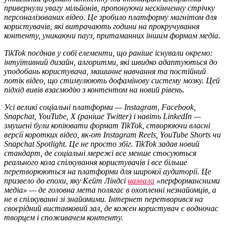
привернули увагу мільйонів, пропонуючи нескінченну стрічку
персоналізованих відео. Це зробило платформу магнітом для
користувачів, які витрачають години на прокручування
контенту, уникаючи пауз, притаманних іншим формам медіа.
TikTok поєднав у собі елементи, що раніше існували окремо:
інтуїтивний дизайн, алгоритми, які швидко адаптуються до
уподобань користувача, машинне навчання та постійний
потік відео, що стимулюють дофамінову систему мозку. Цей
підхід вивів взаємодію з контентом на новий рівень.
Усі великі соціальні платформи — Instagram, Facebook,
Snapchat, YouTube, X (раніше Twitter) і навіть LinkedIn —
змушені були копіювати формат TikTok, створюючи власні
версії коротких відео, як-от Instagram Reels, YouTube Shorts чи
Snapchat Spotlight. Це не просто збіг. TikTok задав новий
стандарт, де соціальні мережі все менше стосуються
реального кола спілкування користувачів і все більше
перетворюються на платформи для широкої аудиторії. Це
призвело до епохи, яку Кейт Ліндсі
назвала
«перформансними
медіа» — де головна мета полягає в охопленні незнайомців, а
не в спілкуванні зі знайомими. Інтернет перетворився на
своєрідний виставковий зал, де кожен користувач є водночас
творцем і споживачем контенту.