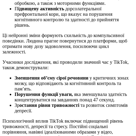
обробкою, а також з моторними функціями.
П
ідвищену активність
дорсолатеральної
префронтальної кори, що вказує на порушення
когнітивного контролю та здатності до прийняття
рішень.
Ці нейронні зміни формують схильність до компульсивної
поведінки. Людина прагне повернутися до платформи, щоб
отримати нову дозу задоволення, посилюючи цикл
залежності.
Учасники дослідження, які проводили значний час у TikTok,
також демонстрували:
Зменшення об’єму сірої речовини
у критичних зонах
мозку, що відповідають за когнітивний контроль та
пам’ять.
Порушення функції уваги,
яка зменшувала здатність
концентруватися на завданнях понад 47 секунд.
Зр
остання рівня тривожності
та розвиток симптомів
депресії.
Психологічний вплив TikTok включає підвищений рівень
тривожності, депресії та стресу. Постійні соціальні
порівняння, навіяні ідеалізованими образами у відео,