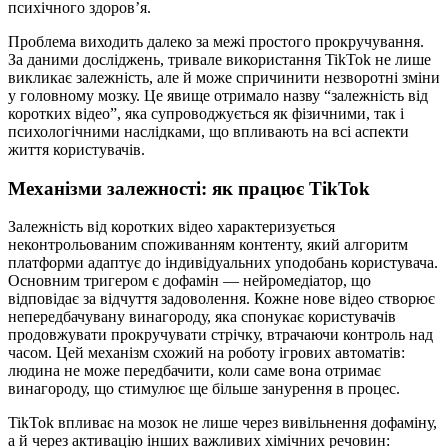
психічного здоров’я.
Проблема виходить далеко за межі простого прокручування.
За даними досліджень, тривале використання TikTok не лише
викликає залежність, але й може спричинити незворотні зміни
у головному мозку. Це явище отримало назву “залежність від
коротких відео”, яка супроводжується як фізичними, так і
психологічними наслідками, що впливають на всі аспекти
життя користувачів.
Механізми залежності: як працює TikTok
Залежність від коротких відео характеризується
неконтрольованим споживанням контенту, який алгоритм
платформи адаптує до індивідуальних уподобань користувача.
Основним тригером є дофамін — нейромедіатор, що
відповідає за відчуття задоволення. Кожне нове відео створює
непередбачувану винагороду, яка спонукає користувачів
продовжувати прокручувати стрічку, втрачаючи контроль над
часом. Цей механізм схожий на роботу ігрових автоматів:
людина не може передбачити, коли саме вона отримає
винагороду, що стимулює ще більше занурення в процес.
TikTok впливає на мозок не лише через вивільнення дофаміну,
а й через активацію інших важливих хімічних речовин: