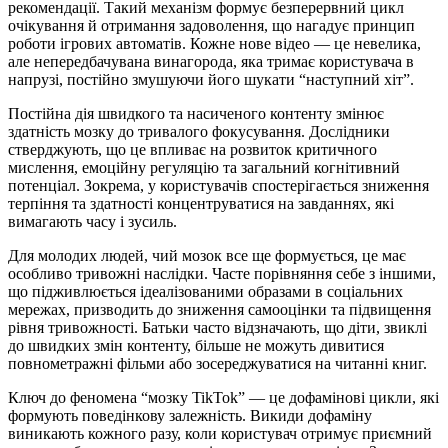
рекомендації. Такий механізм формує безперервний цикл
очікування й отримання задоволення, що нагадує принцип
роботи ігрових автоматів. Кожне нове відео — це невелика,
але непередбачувана винагорода, яка тримає користувача в
напрузі, постійно змушуючи його шукати “наступний хіт”.
Постійна дія швидкого та насиченого контенту змінює
здатність мозку до тривалого фокусування. Дослідники
стверджують, що це впливає на розвиток критичного
мислення, емоційну регуляцію та загальний когнітивний
потенціал. Зокрема, у користувачів спостерігається зниження
терпіння та здатності концентруватися на завданнях, які
вимагають часу і зусиль.
Для молодих людей, чий мозок все ще формується, це має
особливо тривожні наслідки. Часте порівняння себе з іншими,
що підживлюється ідеалізованими образами в соціальних
мережах, призводить до зниження самооцінки та підвищення
рівня тривожності. Батьки часто відзначають, що діти, звиклі
до швидких змін контенту, більше не можуть дивитися
повнометражні фільми або зосереджуватися на читанні книг.
Ключ до феномена “мозку TikTok” — це дофамінові цикли, які
формують поведінкову залежність. Викиди дофаміну
виникають кожного разу, коли користувач отримує приємний