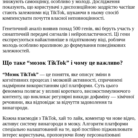
знижують самооцінку, особливо у молоді. Дослідження
показують, що користувачі з диспозиційною заздрістю частіше
стають залежними від TikTok, шукаючи в ньому спосіб
компенсувати почуття власної неповноцінності.
Генетичний аналіз виявив понад 500 генів, які беруть участь у
синаптичній передачі сигналів і нейропластичності. Ці гени
експресуються найактивніше в підлітковому віці, роблячи
молодь особливо вразливою до формування поведінкових
залежностей.
Що таке “мозок TikTok” і чому це важливо?
“Мозок TikTok”
— це поняття, яке описує зміни в
когнітивних процесах і мозковій активності, спричинені
надмірним використанням цієї платформи. Суть цього
феномена полягає у впливі короткого, високостимулюючого
контенту, що викликає регулярні викиди дофаміну — хімічної
речовини, яка відповідає за відчуття задоволення та
винагороди.
Кожна взаємодія з TikTok, хай то лайк, коментар чи нове відео,
активує систему винагороди в мозку. Алгоритм платформи
спеціально налаштований на те, щоб постійно підживлювати
інтерес користувача, пропонуючи йому персоналізовані