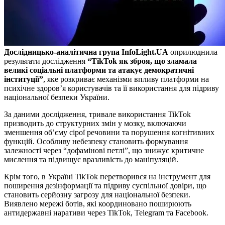
Дослідницько-аналітична група InfoLight.UA
оприлюднила
результати дослідження
“TikTok як зброя, що зламала
великі соціальні платформи та атакує демократичні
інституції”
, яке розкриває механізми впливу платформи на
психічне здоров’я користувачів та її використання для підриву
національної безпеки України.
За даними дослідження, тривале використання TikTok
призводить до структурних змін у мозку, включаючи
зменшення об’єму сірої речовини та порушення когнітивних
функцій. Особливу небезпеку становить формування
залежності через “дофамінові петлі”, що знижує критичне
мислення та підвищує вразливість до маніпуляцій.
Крім того, в Україні TikTok перетворився на інструмент для
поширення дезінформації та підриву суспільної довіри, що
становить серйозну загрозу для національної безпеки.
Виявлено мережі ботів, які координовано поширюють
антидержавні наративи через TikTok, Telegram та Facebook.