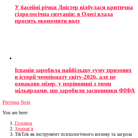
У басейні річки Дністер відбулася критична
гідрологічна ситуація: в Одесі влада
просить економити воду
Іспанія заробила найбільшу суму призових
в історії чемпіонату світу-2026, але це
однаково мізер, у порівнянні з тими
мільярдами, що заробили засновники ФІФА
Previous
Next
You are here:
Головна
Здоров’я
TikTok як інструмент психологічного впливу та загроза