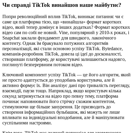
Чи справді TikTok винайшов наше майбутнє?
Попри революційний вплив TikTok, виникає питання: чи є
саме ця платформа тією, що «винайшла» формат коротких
відео, який тепер домінує в інших додатках? Формат коротких
відео сам по собі не новий. Vine, популярний у 2010-х роках, і
Snapchat заклали фундамент для швидкого, лаконічного
контенту. Однак їм бракувало потужних алгоритмів
персоналізації, які стали основою успіху TikTok. Bytedance,
компанія-розробник TikTok, довела ці ідеї до досконалості,
створивши платформу, де користувачі залишаються надовго,
поглинуті безперервним потоком відео.
Ключовий компонент успіху TikTok — це його алгоритм, який
не просто адаптується до уподобань користувача, але й
активно формує їх. Він аналізує дані про тривалість перегляду,
взаємодії, паузи тощо. Наприклад, якщо користувач кілька
секунд затримується на відео про певну тему, платформа
починає наповнювати його стрічку схожим контентом,
стимулюючи ще більше занурення. Це призводить до
створення інформаційних бульбашок, які можуть не лише
впливати на індивідуальні вподобання, але й маніпулювати
суспільними настроями.
Крім того, TikTok має значний потенціал для зловмисного