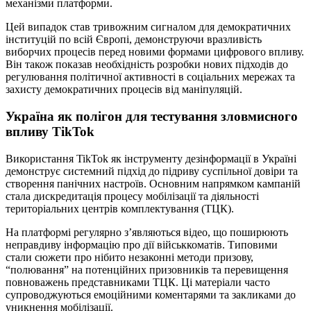
механізми платформи.
Цей випадок став тривожним сигналом для демократичних
інституцій по всій Європі, демонструючи вразливість
виборчих процесів перед новими формами цифрового впливу.
Він також показав необхідність розробки нових підходів до
регулювання політичної активності в соціальних мережах та
захисту демократичних процесів від маніпуляцій.
Україна як полігон для тестування зловмисного
впливу TikTok
Використання TikTok як інструменту дезінформації в Україні
демонструє системний підхід до підриву суспільної довіри та
створення панічних настроїв. Основним напрямком кампаній
стала дискредитація процесу мобілізації та діяльності
територіальних центрів комплектування (ТЦК).
На платформі регулярно з’являються відео, що поширюють
неправдиву інформацію про дії військкоматів. Типовими
стали сюжети про нібито незаконні методи призову,
“полювання” на потенційних призовників та перевищення
повноважень представниками ТЦК. Ці матеріали часто
супроводжуються емоційними коментарями та закликами до
уникнення мобілізації.