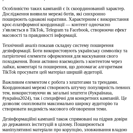
Особливістю таких кампаній є їх скоординований характер.
Дослідження виявили мережі ботів, які синхронно
поширюють однакові наративи. Характерним є використання
крос-платформної координації — контент одночасно
з’являється в TikTok, Telegram та Facebook, створюючи ефект
масовості та правдивості інформації.
Технічний аналіз показав складну систему поширення
дезінформації. Боти використовують українську символіку та
патріотичні елементи оформлення для маскування свого
походження. Вони активно взаємодіють з контентом через
лайки, коментарі та поширення, що допомагає алгоритмам
TikTok просувати цей матеріал ширшій аудиторії.
Важливим елементом є робота з хештегами та трендами.
Координовані мережі створюють штучну популярність певних
тем, використовуючи як загальні хештеги (#українаuа,
#україна2024), так і специфічні для конкретних кампаній. Це
дозволяє охоплювати максимально широку аудиторію та
створювати видимість масового обговорення теми.
Дезінформаційні кампанії також спрямовані на підрив довіри
до державних інституцій в цілому. Поширюються
маніпулятивні матеріали про корупцію, зловживання владою