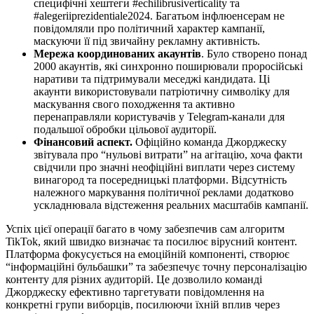
специфічні хештеги #echilibrusiverticality та
#alegeriiprezidentiale2024. Багатьом інфлюенсерам не
повідомляли про політичний характер кампанії,
маскуючи її під звичайну рекламну активність.
Мережа координованих акаунтів
. Було створено понад
2000 акаунтів, які синхронно поширювали проросійські
наративи та підтримували меседжі кандидата. Ці
акаунти використовували патріотичну символіку для
маскування свого походження та активно
перенаправляли користувачів у Telegram-канали для
подальшої обробки цільової аудиторії.
Фінансовий аспект.
Офіційно команда Джорджеску
звітувала про “нульові витрати” на агітацію, хоча факти
свідчили про значні неофіційні виплати через систему
винагород та посередницькі платформи. Відсутність
належного маркування політичної реклами додатково
ускладнювала відстеження реальних масштабів кампанії.
Успіх цієї операції багато в чому забезпечив сам алгоритм
TikTok, який швидко визначає та посилює вірусний контент.
Платформа фокусується на емоційній компоненті, створює
“інформаційні бульбашки” та забезпечує точну персоналізацію
контенту для різних аудиторій. Це дозволило команді
Джорджеску ефективно таргетувати повідомлення на
конкретні групи виборців, посилюючи їхній вплив через