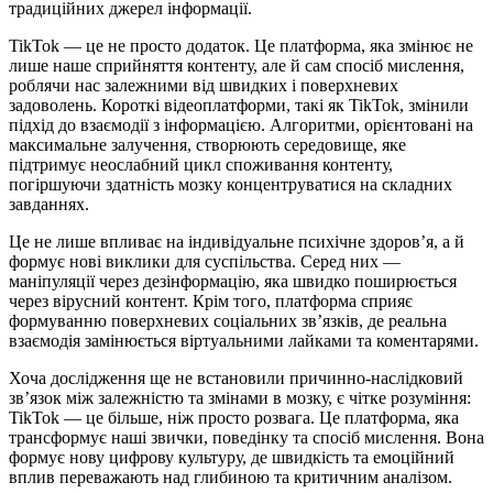
традиційних джерел інформації.
TikTok — це не просто додаток. Це платформа, яка змінює не
лише наше сприйняття контенту, але й сам спосіб мислення,
роблячи нас залежними від швидких і поверхневих
задоволень. Короткі відеоплатформи, такі як TikTok, змінили
підхід до взаємодії з інформацією. Алгоритми, орієнтовані на
максимальне залучення, створюють середовище, яке
підтримує неослабний цикл споживання контенту,
погіршуючи здатність мозку концентруватися на складних
завданнях.
Це не лише впливає на індивідуальне психічне здоров’я, а й
формує нові виклики для суспільства. Серед них —
маніпуляції через дезінформацію, яка швидко поширюється
через вірусний контент. Крім того, платформа сприяє
формуванню поверхневих соціальних зв’язків, де реальна
взаємодія замінюється віртуальними лайками та коментарями.
Хоча дослідження ще не встановили причинно-наслідковий
зв’язок між залежністю та змінами в мозку, є чітке розуміння:
TikTok — це більше, ніж просто розвага. Це платформа, яка
трансформує наші звички, поведінку та спосіб мислення. Вона
формує нову цифрову культуру, де швидкість та емоційний
вплив переважають над глибиною та критичним аналізом.