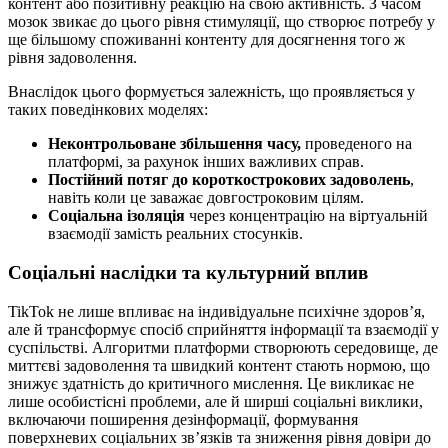
контент або позитивну реакцію на свою активність. З часом
мозок звикає до цього рівня стимуляції, що створює потребу у
ще більшому споживанні контенту для досягнення того ж
рівня задоволення.
Внаслідок цього формується залежність, що проявляється у
таких поведінкових моделях:
Неконтрольоване збільшення часу,
проведеного на
платформі, за рахунок інших важливих справ.
Постійний потяг до короткострокових задоволень
,
навіть коли це заважає довгостроковим цілям.
Соціальна ізоляція
через концентрацію на віртуальній
взаємодії замість реальних стосунків.
Соціальні наслідки та культурний вплив
TikTok не лише впливає на індивідуальне психічне здоров’я,
але й трансформує спосіб сприйняття інформації та взаємодії у
суспільстві. Алгоритми платформи створюють середовище, де
миттєві задоволення та швидкий контент стають нормою, що
знижує здатність до критичного мислення. Це викликає не
лише особистісні проблеми, але й ширші соціальні виклики,
включаючи поширення дезінформації, формування
поверхневих соціальних зв’язків та зниження рівня довіри до