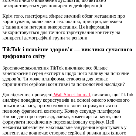
автоматичного виявлення дублікатів, що активно
використовується для поширення дезінформації.
Крім того, платформа збирає значний обсяг метаданих про
користувачів, включаючи геолокацію, пристрої, мережеві
з’єднання та патерни використання. Ця інформація
використовується для точного таргетування контенту на
конкретні демографічні групи та регіони.
TikTok і психічне здоров’я — виклики сучасного
цифрового світу
Зростаюче захоплення TikTok викликає все більше
занепокоєння серед експертів щодо його впливу на психічне
здоров’я. Чи може платформа, створена для розваг,
спричинити серйозні когнітивні та психологічні наслідки?
Дослідження, проведені
Wall Street Journal,
виявили, що TikTok
аналізує поведінку користувачів на основі одного ключового
показника: часу, протягом якого вони затримуються на
певному фрагменті контенту. Кожну секунду платформа
збирає дані про перегляд, лайки, коментарі та паузи, щоб
формувати нескінченну персоналізовану стрічку. Цей
механізм забезпечує максимальне занурення користувачів у
контент, але водночас створює серйозні ризики для їхнього