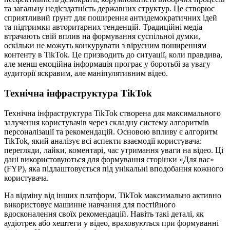
та загальну недієздатність державних структур. Це створює
сприятливий ґрунт для поширення антидемократичних ідей
та підтримки авторитарних тенденцій. Традиційні медіа
втрачають свій вплив на формування суспільної думки,
оскільки не можуть конкурувати з вірусним поширенням
контенту в TikTok. Це призводить до ситуації, коли правдива,
але менш емоційна інформація програє у боротьбі за увагу
аудиторії яскравим, але маніпулятивним відео.
Технічна інфраструктура TikTok
Технічна інфраструктура TikTok створена для максимального
залучення користувачів через складну систему алгоритмів
персоналізації та рекомендацій. Основою впливу є алгоритм
TikTok, який аналізує всі аспекти взаємодії користувача:
перегляди, лайки, коментарі, час утримання уваги на відео. Ці
дані використовуються для формування сторінки «Для вас»
(FYP), яка підлаштовується під унікальні вподобання кожного
користувача.
На відміну від інших платформ, TikTok максимально активно
використовує машинне навчання для постійного
вдосконалення своїх рекомендацій. Навіть такі деталі, як
аудіотрек або хештеги у відео, враховуються при формуванні