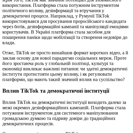
використання. Платформа стала потужним інструментом
політичного впливу, дезінформації та втручання у
демократичні процеси. Наприклад, у Румунії TikTok
використовувався для просування проросійського кандидата
через ботів, дезінформаційні кампанії та маніпуляції емоціями
користувачів. В Україні платформа стала засобом для
поширення паніки щодо мобілізації та створення недовіри до
влади.
Отже, TikTok не просто винайшов формат коротких відео, а й
заклав основу для нової парадигми соціальних мереж. Проте
його зростаюча роль у глобальній політиці, культурі та
економіці викликає важливі питання: чи здатні демократичні
інститути протистояти цьому впливу, і як регулювати
платформи, що мають такий значний вплив на суспільство?
Вплив TikTok та демократичні інституції
Вплив TikTok на демократичні інституції виходить далеко за
межі окремих дезінформаційних кампаній. Платформа стала
потужним інструментом для системного маніпулювання
громадською думкою та підриву довіри до традиційних
демократичних процесів.