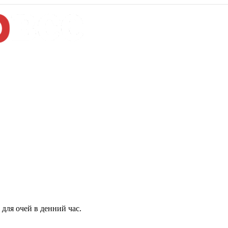
для очей в денний час.