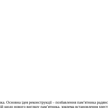
ника. Основна ідея реконструкції – позбавлення пам’ятника радян
й щодо нового вигляду пам’ятника, зокрема встановлення хреста