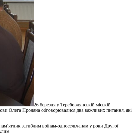
26 березня у Теребовлянській міській
 голови Олега Продана обговорювалися два важливих питання, які
пам’ятник загиблим воїнам-односельчанам у роки Другої
нулим.