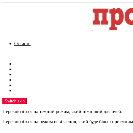
Останні
Menu
Новини
Політика
Кримінал
Фото
Надіслати новину
Реклама на сайті
Switch skin
Переключіться на темний режим, який ніжніший для очей.
Переключіться на режим освітлення, який буде більш приємним 
шукати