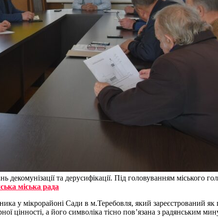
тань декомунізації та дерусифікації. Під головуванням міського
ська міська рада
ика у мікрорайоні Сади в м.Теребовля, який зареєстрований як 
урної цінності, а його символіка тісно пов’язана з радянським ми