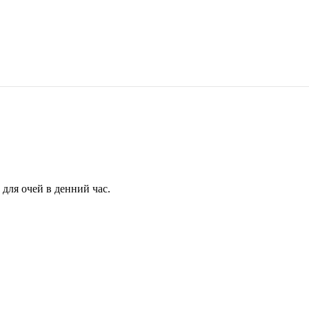
для очей в денний час.