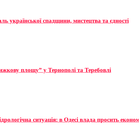
аль української спадщини, мистецтва та єдності
ижкову площу” у Тернополі та Теребовлі
ідрологічна ситуація: в Одесі влада просить еконо