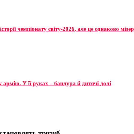
сторії чемпіонату світу-2026, але це однаково мізе
 армію. У її руках – бандура й дитячі долі
становлять тризуб