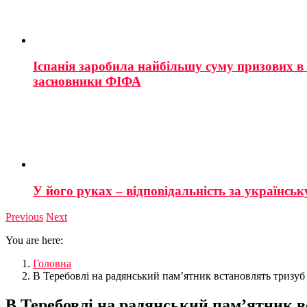
Іспанія заробила найбільшу суму призових в і
засновники ФІФА
У його руках – відповідальність за українську
Previous
Next
You are here:
Головна
В Теребовлі на радянський пам’ятник встановлять тризуб
В Теребовлі на радянський пам’ятник в