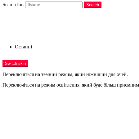
Search for:
Search
Login
Останні
Menu
Switch skin
Переключіться на темний режим, який ніжніший для очей.
Переключіться на режим освітлення, який буде більш приємним 
Login