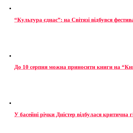
“Культура єднає”: на Світязі відбувся фестив
До 10 серпня можна приносити книги на “Кн
У басейні річки Дністер відбулася критична г