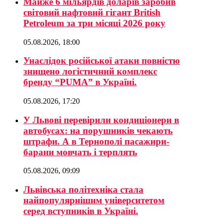
Майже 6 мільярдів доларів заробив
світовий нафтовий гігант British
Petroleum за три місяці 2026 року
05.08.2026, 18:00
Унаслідок російської атаки повністю
знищено логістичний комплекс
бренду “PUMA” в Україні.
05.08.2026, 17:20
У Львові перевірили кондиціонери в
автобусах: на порушників чекають
штрафи. А в Тернополі пасажири-
барани мовчать і терплять
05.08.2026, 09:09
Львівська політехніка стала
найпопулярнішим університетом
серед вступників в Україні.