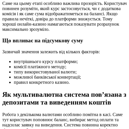
Саме на цьому етапі особливо важлива прозорість. Користувач
повинен розуміти, який курс застосовується, чи є додаткова
комісія і як саме сума відображатиметься на балансі. Якщо
правила нечіткі, довіра до платформи знижується. Тому
хороші онлайн-казино намагаються показувати розрахунок
максимально зрозуміло.
Що впливає на підсумкову суму
Зазвичай значення залежить від кількох факторів:
внутрішнього курсу платформи;
комісії платіжного методу;
типу використовуваної валюти;
можливої банківської конвертації;
правил конкретного казино.
Як мультивалютна система пов’язана з
депозитами та виведенням коштів
Робота з декількома валютами особливо помітна в касі. Саме
тут користувач поповнює баланс, вибирає метод оплати та
надсилає заявку на виведення. Система повинна коректно