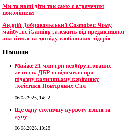
Ми та наші діти так само є втраченим
поколінням
Андрій Добровольський Cosmobet: Чому
майбутнє iGaming залежить від предиктивної
аналітики та досвіду глобальних лідерів
Новини
Майже 21 млн грн необґрунтованих
активів: ДБР повідомило про
підозру колишньому керівнику
логістики Повітряних Сил
06.08.2026, 14:22
Ще одну столичну курвоту взяли за
дупу
06.08.2026, 13:28