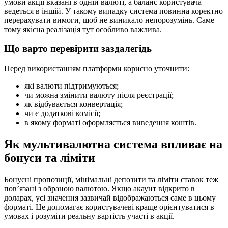
умови акції вказані в одній валюті, а баланс користувача
ведеться в іншій. У такому випадку система повинна коректно
перерахувати вимоги, щоб не виникало непорозумінь. Саме
тому якісна реалізація тут особливо важлива.
Що варто перевірити заздалегідь
Перед використанням платформи корисно уточнити:
які валюти підтримуються;
чи можна змінити валюту після реєстрації;
як відбувається конвертація;
чи є додаткові комісії;
в якому форматі оформляється виведення коштів.
Як мультивалютна система впливає на
бонуси та ліміти
Бонусні пропозиції, мінімальні депозити та ліміти ставок теж
пов’язані з обраною валютою. Якщо акаунт відкрито в
доларах, усі значення зазвичай відображаються саме в цьому
форматі. Це допомагає користувачеві краще орієнтуватися в
умовах і розуміти реальну вартість участі в акції.