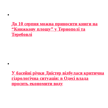
До 10 серпня можна приносити книги на
“Книжкову площу” у Тернополі та
Теребовлі
У басейні річки Дністер відбулася критична
гідрологічна ситуація: в Одесі влада
просить економити воду