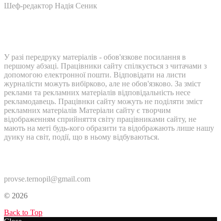
Шеф-редактор Надія Сеник
У разі передруку матеріалів - обов'язкове посилання в
першому абзаці. Працівники сайту спілкується з читачами з
допомогою електронної пошти. Відповідати на листи
журналісти можуть вибірково, але не обов'язково. За зміст
реклами та рекламних матеріалів відповідальність несе
рекламодавець. Працівнки сайту можуть не поділяти зміст
рекламних матеріалів Матеріали сайту є творчим
відображенням сприйняття світу працівниками сайту, не
мають на меті будь-кого образити та відображають лише нашу
дуику на світ, події, що в ньому відбуваються.
Контакти:
provse.ternopil@gmail.com
© 2026
Back to Top