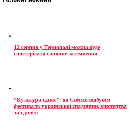
12 серпня у Тернополі можна буде
спостерігати сонячне затемнення
“Культура єднає”: на Світязі відбувся
фестиваль української спадщини, мистецтва
та єдності