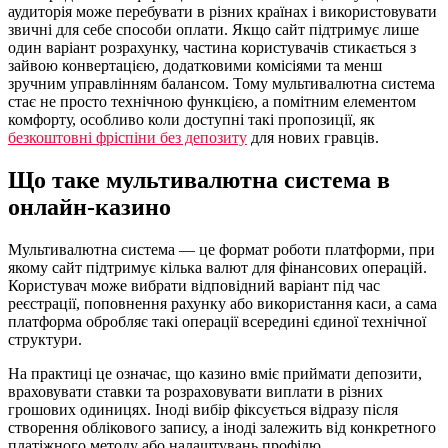
аудиторія може перебувати в різних країнах і використовувати
звичні для себе способи оплати. Якщо сайт підтримує лише
один варіант розрахунку, частина користувачів стикається з
зайвою конвертацією, додатковими комісіями та менш
зручним управлінням балансом. Тому мультивалютна система
стає не просто технічною функцією, а помітним елементом
комфорту, особливо коли доступні такі пропозиції, як
безкоштовні фріспіни без депозиту
для нових гравців.
Що таке мультивалютна система в
онлайн-казино
Мультивалютна система — це формат роботи платформи, при
якому сайт підтримує кілька валют для фінансових операцій.
Користувач може вибрати відповідний варіант під час
реєстрації, поповнення рахунку або використання каси, а сама
платформа обробляє такі операції всередині єдиної технічної
структури.
На практиці це означає, що казино вміє приймати депозити,
враховувати ставки та розраховувати виплати в різних
грошових одиницях. Іноді вибір фіксується відразу після
створення облікового запису, а іноді залежить від конкретного
платіжного методу або налаштувань профілю.