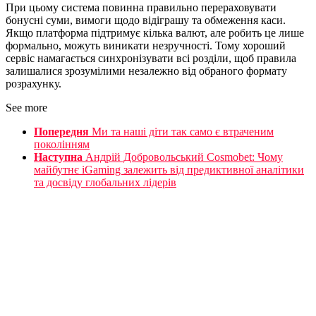
При цьому система повинна правильно перераховувати
бонусні суми, вимоги щодо відіграшу та обмеження каси.
Якщо платформа підтримує кілька валют, але робить це лише
формально, можуть виникати незручності. Тому хороший
сервіс намагається синхронізувати всі розділи, щоб правила
залишалися зрозумілими незалежно від обраного формату
розрахунку.
See more
Попередня
Ми та наші діти так само є втраченим
поколінням
Наступна
Андрій Добровольський Cosmobet: Чому
майбутнє iGaming залежить від предиктивної аналітики
та досвіду глобальних лідерів