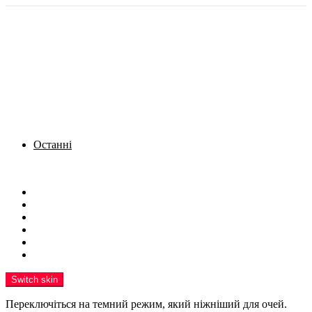
Останні
Menu
Новини
Політика
Кримінал
Фото
Надіслати новину
Реклама на сайті
Switch skin
Переключіться на темний режим, який ніжніший для очей.