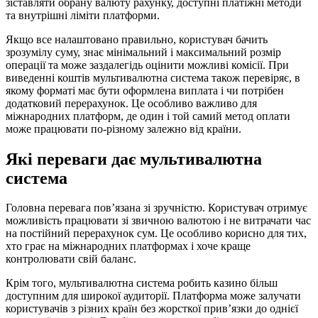
зіставляти обрану валюту рахунку, доступні платіжні методи
та внутрішні ліміти платформи.
Якщо все налаштовано правильно, користувач бачить
зрозумілу суму, знає мінімальний і максимальний розмір
операції та може заздалегідь оцінити можливі комісії. При
виведенні коштів мультивалютна система також перевіряє, в
якому форматі має бути оформлена виплата і чи потрібен
додатковий перерахунок. Це особливо важливо для
міжнародних платформ, де один і той самий метод оплати
може працювати по-різному залежно від країни.
Які переваги дає мультивалютна
система
Головна перевага пов’язана зі зручністю. Користувач отримує
можливість працювати зі звичною валютою і не витрачати час
на постійний перерахунок сум. Це особливо корисно для тих,
хто грає на міжнародних платформах і хоче краще
контролювати свій баланс.
Крім того, мультивалютна система робить казино більш
доступним для широкої аудиторії. Платформа може залучати
користувачів з різних країн без жорсткої прив’язки до однієї