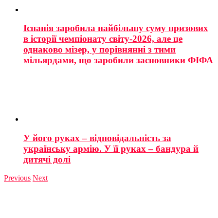
Іспанія заробила найбільшу суму призових
в історії чемпіонату світу-2026, але це
однаково мізер, у порівнянні з тими
мільярдами, що заробили засновники ФІФА
У його руках – відповідальність за
українську армію. У її руках – бандура й
дитячі долі
Previous
Next