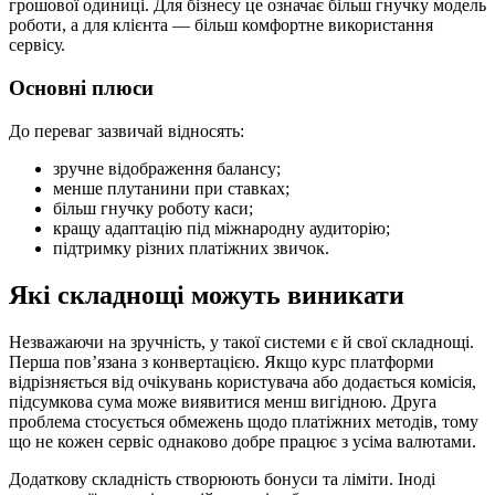
грошової одиниці. Для бізнесу це означає більш гнучку модель
роботи, а для клієнта — більш комфортне використання
сервісу.
Основні плюси
До переваг зазвичай відносять:
зручне відображення балансу;
менше плутанини при ставках;
більш гнучку роботу каси;
кращу адаптацію під міжнародну аудиторію;
підтримку різних платіжних звичок.
Які складнощі можуть виникати
Незважаючи на зручність, у такої системи є й свої складнощі.
Перша пов’язана з конвертацією. Якщо курс платформи
відрізняється від очікувань користувача або додається комісія,
підсумкова сума може виявитися менш вигідною. Друга
проблема стосується обмежень щодо платіжних методів, тому
що не кожен сервіс однаково добре працює з усіма валютами.
Додаткову складність створюють бонуси та ліміти. Іноді