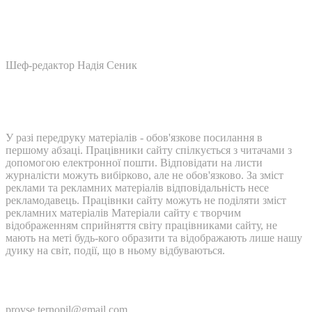
Шеф-редактор Надія Сеник
У разі передруку матеріалів - обов'язкове посилання в
першому абзаці. Працівники сайту спілкується з читачами з
допомогою електронної пошти. Відповідати на листи
журналісти можуть вибірково, але не обов'язково. За зміст
реклами та рекламних матеріалів відповідальність несе
рекламодавець. Працівнки сайту можуть не поділяти зміст
рекламних матеріалів Матеріали сайту є творчим
відображенням сприйняття світу працівниками сайту, не
мають на меті будь-кого образити та відображають лише нашу
дуику на світ, події, що в ньому відбуваються.
Контакти:
provse.ternopil@gmail.com