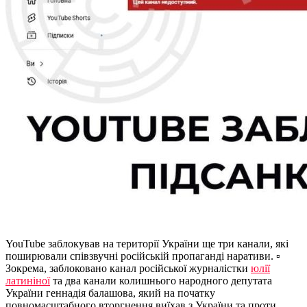
YouTube заблокував на території України ще три канали, які
поширювали співзвучні російській пропаганді наративи. ▫️
Зокрема, заблоковано канал російської журналістки
юлії
латиніної
та два канали колишнього народного депутата
України геннадія балашова, який на початку
повномасштабного вторгнення виїхав з України та проти