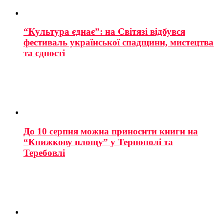
“Культура єднає”: на Світязі відбувся
фестиваль української спадщини, мистецтва
та єдності
До 10 серпня можна приносити книги на
“Книжкову площу” у Тернополі та
Теребовлі