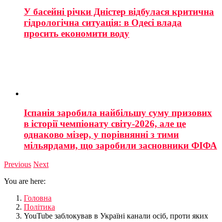
У басейні річки Дністер відбулася критична
гідрологічна ситуація: в Одесі влада
просить економити воду
Іспанія заробила найбільшу суму призових
в історії чемпіонату світу-2026, але це
однаково мізер, у порівнянні з тими
мільярдами, що заробили засновники ФІФА
Previous
Next
You are here:
Головна
Політика
YouTube заблокував в Україні канали осіб, проти яких