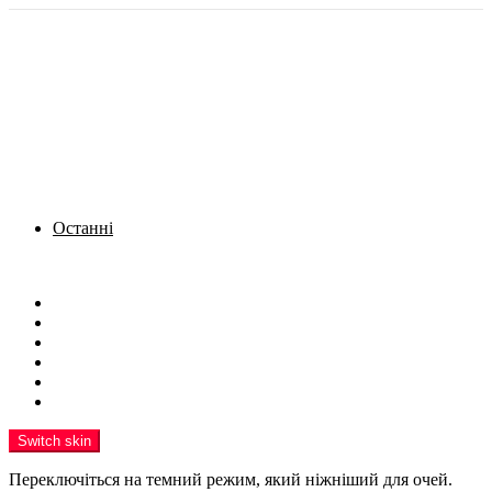
Останні
Menu
Новини
Політика
Кримінал
Фото
Надіслати новину
Реклама на сайті
Switch skin
Переключіться на темний режим, який ніжніший для очей.