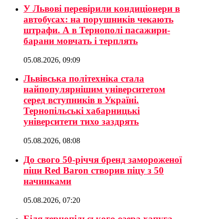
У Львові перевірили кондиціонери в
автобусах: на порушників чекають
штрафи. А в Тернополі пасажири-
барани мовчать і терплять
05.08.2026, 09:09
Львівська політехніка стала
найпопулярнішим університетом
серед вступників в Україні.
Тернопільські хабарницькі
університети тихо заздрять
05.08.2026, 08:08
До свого 50-річчя бренд замороженої
піци Red Baron створив піцу з 50
начинками
05.08.2026, 07:20
Біля тернопільського озера хапуга-