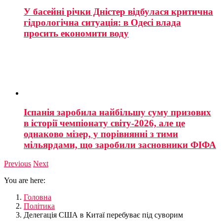
У басейні річки Дністер відбулася критична
гідрологічна ситуація: в Одесі влада
просить економити воду
Іспанія заробила найбільшу суму призових
в історії чемпіонату світу-2026, але це
однаково мізер, у порівнянні з тими
мільярдами, що заробили засновники ФІФА
Previous
Next
You are here:
Головна
Політика
Делегація США в Китаї перебуває під суворим