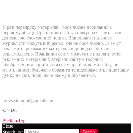
У разі передруку матеріалів - обов'язкове посилання в
першому абзаці. Працівники сайту спілкується з читачами з
допомогою електронної пошти. Відповідати на листи
журналісти можуть вибірково, але не обов'язково. За зміст
реклами та рекламних матеріалів відповідальність несе
рекламодавець. Працівнки сайту можуть не поділяти зміст
рекламних матеріалів Матеріали сайту є творчим
відображенням сприйняття світу працівниками сайту, не
мають на меті будь-кого образити та відображають лише нашу
дуику на світ, події, що в ньому відбуваються.
Контакти:
provse.ternopil@gmail.com
© 2026
Back to Top
Close
Search for:
Search