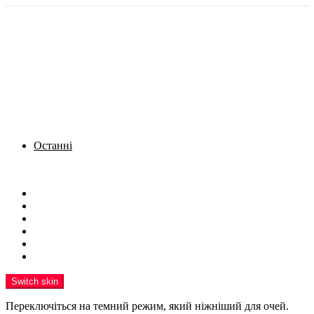
Останні
Menu
Новини
Політика
Кримінал
Фото
Надіслати новину
Реклама на сайті
Switch skin
Переключіться на темний режим, який ніжніший для очей.