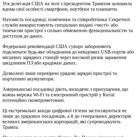
Уся делегація США на чолі з президентом Трампом залишила
вдома свої особисті смартфони, ноутбуки та планшети.
Натомість посадовці, помічники та співробітники Секретної
служби використовують спеціально видані «чисті» або
тимчасові пристрої з сильно обмеженою функціональністю та
доступом до даних.
Федеральні рекомендації США суворо забороняють
підключати будь-яке обладнання до невідомих USB-портів або
місцевих зарядних станцій через високий ризик зараження
шкідливим ПЗ або крадіжки даних.
Дозволені лише перевірені урядові зарядні пристрої та
портативні акумулятори.
Американські посадовці діють, виходячи з припущення, що
кожна мережа Wi-Fi та електронний пристрій у Китаї
потенційно скомпрометовані.
Ці екстремальні заходи цифрової гігієни застосовуються не
лише до урядових посадовців, а й до генеральних директорів
великих американських корпорацій, які супроводжують
Трампа.