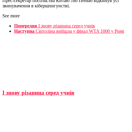
Прес-секретар посольства Китаю Лю Пенью відкинув усі
звинувачення в кібершпигунстві.
See more
Попередня
І знову різанина серед учнів
Наступна
Світоліна вийшла у фінал WTA 1000 у Римі
І знову різанина серед учнів