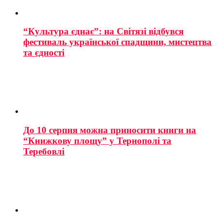
“Культура єднає”: на Світязі відбувся
фестиваль української спадщини, мистецтва
та єдності
До 10 серпня можна приносити книги на
“Книжкову площу” у Тернополі та
Теребовлі