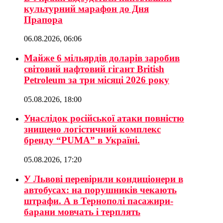
культурний марафон до Дня
Прапора
06.08.2026, 06:06
Майже 6 мільярдів доларів заробив
світовий нафтовий гігант British
Petroleum за три місяці 2026 року
05.08.2026, 18:00
Унаслідок російської атаки повністю
знищено логістичний комплекс
бренду “PUMA” в Україні.
05.08.2026, 17:20
У Львові перевірили кондиціонери в
автобусах: на порушників чекають
штрафи. А в Тернополі пасажири-
барани мовчать і терплять