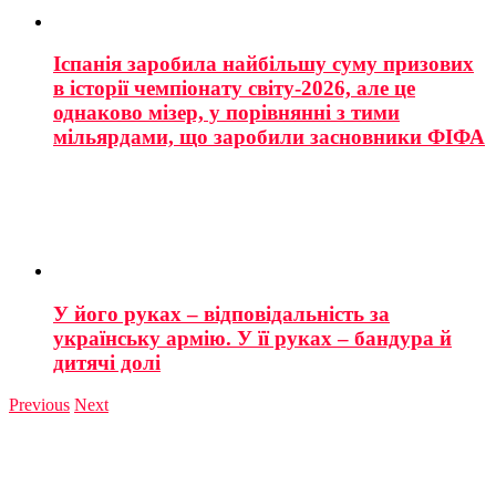
Іспанія заробила найбільшу суму призових
в історії чемпіонату світу-2026, але це
однаково мізер, у порівнянні з тими
мільярдами, що заробили засновники ФІФА
У його руках – відповідальність за
українську армію. У її руках – бандура й
дитячі долі
Previous
Next