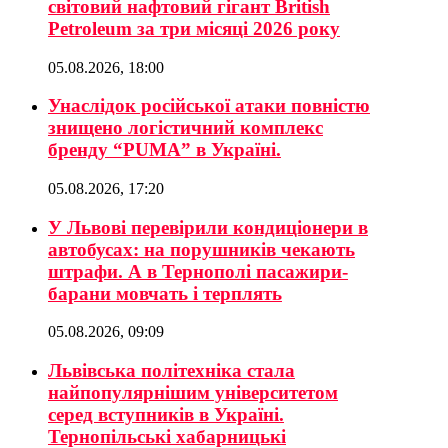
світовий нафтовий гігант British
Petroleum за три місяці 2026 року
05.08.2026, 18:00
Унаслідок російської атаки повністю
знищено логістичний комплекс
бренду “PUMA” в Україні.
05.08.2026, 17:20
У Львові перевірили кондиціонери в
автобусах: на порушників чекають
штрафи. А в Тернополі пасажири-
барани мовчать і терплять
05.08.2026, 09:09
Львівська політехніка стала
найпопулярнішим університетом
серед вступників в Україні.
Тернопільські хабарницькі