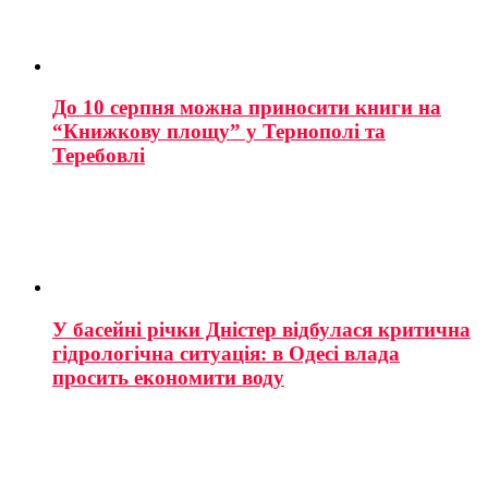
До 10 серпня можна приносити книги на
“Книжкову площу” у Тернополі та
Теребовлі
У басейні річки Дністер відбулася критична
гідрологічна ситуація: в Одесі влада
просить економити воду