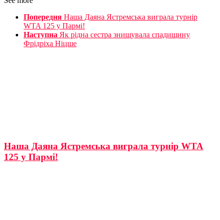
See more
Попередня
Наша Даяна Ястремська виграла турнір
WTA 125 у Пармі!
Наступна
Як рідна сестра знищувала спадищину
Фрідріха Ніцше
Наша Даяна Ястремська виграла турнір WTA
125 у Пармі!