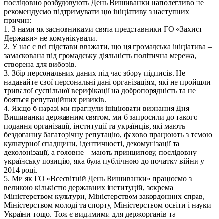
послідовно розбудовують День Вишиванки наполегливо не
рекомендуємо підтримувати цю ініціативу з наступних
причин:
1. З нами як засновниками свята представники ГО «Захист
Держави» не комунікували.
2. У нас є всі підстави вважати, що ця громадська ініціатива –
замаскована під громадську діяльність політична мережа,
створена для виборів.
3. Збір персональних даних під час збору підписів. Не
надавайте свої персональні дані організаціям, які не пройшли
тривалої суспільної верифікації на добропорядність та не
бояться репутаційних ризиків.
4. Якщо б наразі ми прагнули ініціювати визнання Дня
Вишиванки державним святом, ми б запросили до такого
подання організації, інституції та українців, які мають
бездоганну багаторічну репутацію, фахово працюють з темою
культурної спадщини, ідентичності, декомунізації та
деколонізації, а головне – мають принципову, послідовну
українську позицію, яка була публічною до початку війни у
2014 році.
5. Ми як ГО «Всесвітній День Вишиванки» працюємо з
великою кількістю державних інституцій, зокрема
Міністерством культури, Міністерством закордонних справ,
Міністерством молоді та спорту, Міністерством освіти і науки
України тощо. Тож є видимими для держорганів та