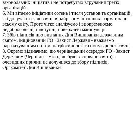
законодавчих ініціатив і не потребуємо втручання третіх
організацій.
6. Ми вітаємо ініціативи сотень і тисяч установ та організацій,
які долучаються до свята в найрізноманітніших форматах по
всьому світу. Проте чітко аналізуємо і виокремлюємо
недобросовісні, підступні, поверхневі маніпуляції.
7. Збір підписів про визнання Дня Вишиванки державним
святом, ініційований ГО «Захист Держави» вважаємо
паразитуванням на темі патріотичності та популярності свята.
8. Окремо відзначимо, що чернівецький осередок ГО «Захист
Держави» (Чернівці – місто, де було засновано свято) з
очевидних причин не долучився до збору підписів.
Оргкомітет Дня Вишиванки