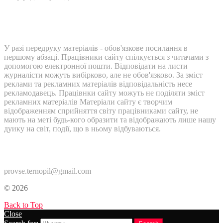
У разі передруку матеріалів - обов'язкове посилання в
першому абзаці. Працівники сайту спілкується з читачами з
допомогою електронної пошти. Відповідати на листи
журналісти можуть вибірково, але не обов'язково. За зміст
реклами та рекламних матеріалів відповідальність несе
рекламодавець. Працівнки сайту можуть не поділяти зміст
рекламних матеріалів Матеріали сайту є творчим
відображенням сприйняття світу працівниками сайту, не
мають на меті будь-кого образити та відображають лише нашу
дуику на світ, події, що в ньому відбуваються.
Контакти:
provse.ternopil@gmail.com
© 2026
Back to Top
Close