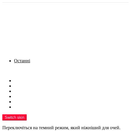
Останні
Menu
Новини
Політика
Кримінал
Фото
Надіслати новину
Реклама на сайті
Switch skin
Переключіться на темний режим, який ніжніший для очей.