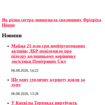
Як рідна сестра знищувала спадищину Фрідріха
Ніцше
Новини
Майже 21 млн грн необґрунтованих
активів: ДБР повідомило про
підозру колишньому керівнику
логістики Повітряних Сил
06.08.2026, 14:22
Ще одну столичну курвоту взяли за
дупу
06.08.2026, 13:28
У Києві на Теремках вирубують