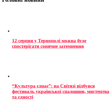
12 серпня у Тернополі можна буде
спостерігати сонячне затемнення
“Культура єднає”: на Світязі відбувся
фестиваль української спадщини, мистецтва
та єдності