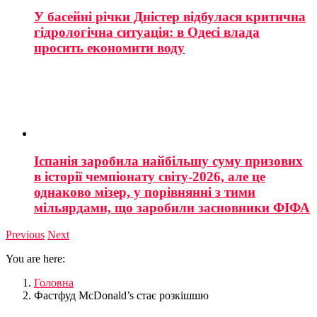
У басейні річки Дністер відбулася критична
гідрологічна ситуація: в Одесі влада
просить економити воду
Іспанія заробила найбільшу суму призових
в історії чемпіонату світу-2026, але це
однаково мізер, у порівнянні з тими
мільярдами, що заробили засновники ФІФА
Previous
Next
You are here:
Головна
Фастфуд McDonald’s стає розкішшю