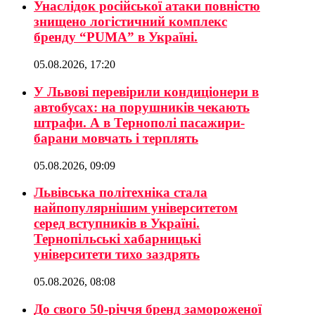
Унаслідок російської атаки повністю
знищено логістичний комплекс
бренду “PUMA” в Україні.
05.08.2026, 17:20
У Львові перевірили кондиціонери в
автобусах: на порушників чекають
штрафи. А в Тернополі пасажири-
барани мовчать і терплять
05.08.2026, 09:09
Львівська політехніка стала
найпопулярнішим університетом
серед вступників в Україні.
Тернопільські хабарницькі
університети тихо заздрять
05.08.2026, 08:08
До свого 50-річчя бренд замороженої