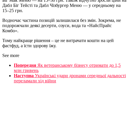
Біг Мак Меню — на 15–30 грн. Також відчутно зросли ціни на
Дабл Біг Тейсті та Дабл Чізбургер Меню — у середньому на
15–25 грн.
Водночас частина позицій залишилася без змін. Зокрема, не
подорожчали деякі десерти, соуси, вода та «НайсПрайс
Комбо».
Тому найкраще рішення – це не витрачати кошти на цей
фастфуд, а їсти здорову їжу.
See more
Попередня
Як ветеранському бізнесу отримати до 1,5
млн гривень
Наступна
Українські удари дронами середньої дальності
переламали хід війни