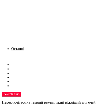
Останні
Menu
Новини
Політика
Кримінал
Фото
Надіслати новину
Реклама на сайті
Switch skin
Переключіться на темний режим, який ніжніший для очей.