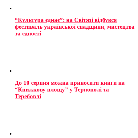
“Культура єднає”: на Світязі відбувся
фестиваль української спадщини, мистецтва
та єдності
До 10 серпня можна приносити книги на
“Книжкову площу” у Тернополі та
Теребовлі