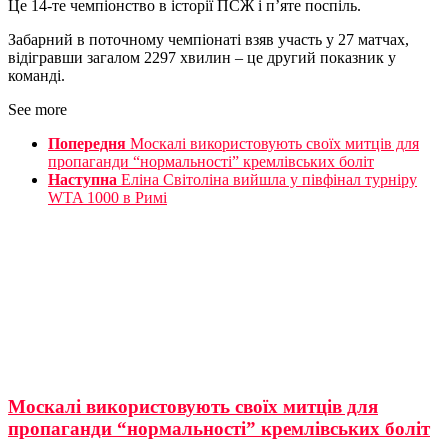
Це 14-те чемпіонство в історії ПСЖ і п’яте поспіль.
Забарний в поточному чемпіонаті взяв участь у 27 матчах,
відігравши загалом 2297 хвилин – це другий показник у
команді.
See more
Попередня
Москалі використовують своїх митців для
пропаганди “нормальності” кремлівських боліт
Наступна
Еліна Світоліна вийшла у півфінал турніру
WTA 1000 в Римі
Москалі використовують своїх митців для
пропаганди “нормальності” кремлівських боліт