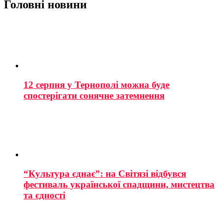
Головні новини
12 серпня у Тернополі можна буде
спостерігати сонячне затемнення
“Культура єднає”: на Світязі відбувся
фестиваль української спадщини, мистецтва
та єдності