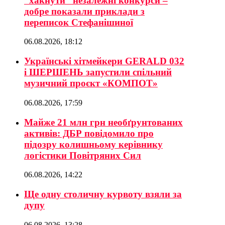
“хакнути” незалежні конкурси –
добре показали приклади з
переписок Стефанішиної
06.08.2026, 18:12
Українські хітмейкери GERALD 032
і ШЕРШЕНЬ запустили спільний
музичний проєкт «КОМПОТ»
06.08.2026, 17:59
Майже 21 млн грн необґрунтованих
активів: ДБР повідомило про
підозру колишньому керівнику
логістики Повітряних Сил
06.08.2026, 14:22
Ще одну столичну курвоту взяли за
дупу
06.08.2026, 13:28