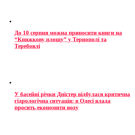
До 10 серпня можна приносити книги на
“Книжкову площу” у Тернополі та
Теребовлі
У басейні річки Дністер відбулася критична
гідрологічна ситуація: в Одесі влада
просить економити воду