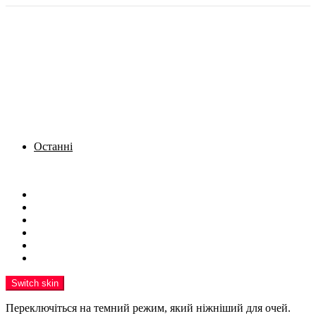
Останні
Menu
Новини
Політика
Кримінал
Фото
Надіслати новину
Реклама на сайті
Switch skin
Переключіться на темний режим, який ніжніший для очей.