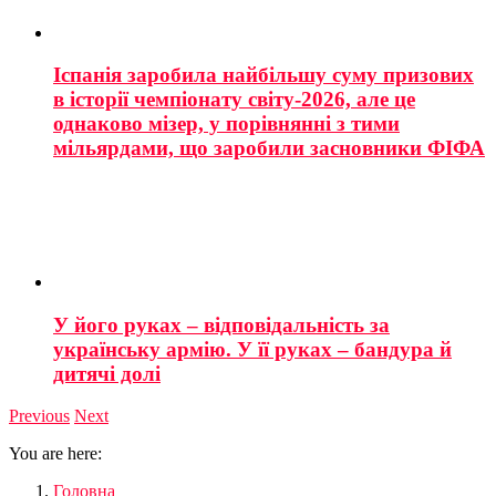
Іспанія заробила найбільшу суму призових
в історії чемпіонату світу-2026, але це
однаково мізер, у порівнянні з тими
мільярдами, що заробили засновники ФІФА
У його руках – відповідальність за
українську армію. У її руках – бандура й
дитячі долі
Previous
Next
You are here:
Головна