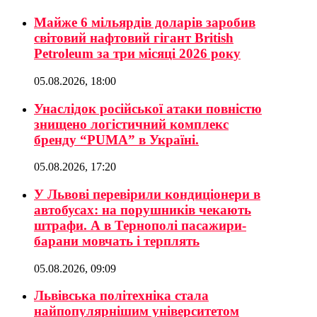
Майже 6 мільярдів доларів заробив
світовий нафтовий гігант British
Petroleum за три місяці 2026 року
05.08.2026, 18:00
Унаслідок російської атаки повністю
знищено логістичний комплекс
бренду “PUMA” в Україні.
05.08.2026, 17:20
У Львові перевірили кондиціонери в
автобусах: на порушників чекають
штрафи. А в Тернополі пасажири-
барани мовчать і терплять
05.08.2026, 09:09
Львівська політехніка стала
найпопулярнішим університетом