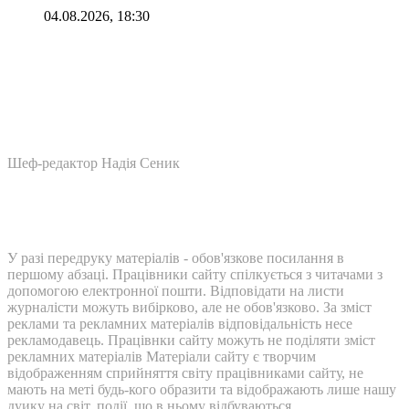
04.08.2026, 18:30
Шеф-редактор Надія Сеник
У разі передруку матеріалів - обов'язкове посилання в
першому абзаці. Працівники сайту спілкується з читачами з
допомогою електронної пошти. Відповідати на листи
журналісти можуть вибірково, але не обов'язково. За зміст
реклами та рекламних матеріалів відповідальність несе
рекламодавець. Працівнки сайту можуть не поділяти зміст
рекламних матеріалів Матеріали сайту є творчим
відображенням сприйняття світу працівниками сайту, не
мають на меті будь-кого образити та відображають лише нашу
дуику на світ, події, що в ньому відбуваються.