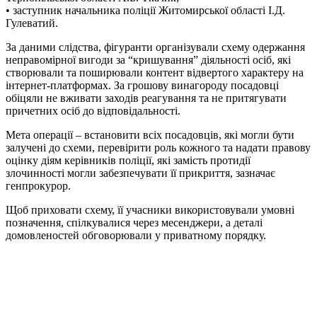
• заступник начальника поліції Житомирської області І.Д.
Гулеватий.
За даними слідства, фігуранти організували схему одержання
неправомірної вигоди за “кришування” діяльності осіб, які
створювали та поширювали контент відвертого характеру на
інтернет-платформах. За грошову винагороду посадовці
обіцяли не вживати заходів реагування та не притягувати
причетних осіб до відповідальності.
Мета операції – встановити всіх посадовців, які могли бути
залучені до схеми, перевірити роль кожного та надати правову
оцінку діям керівників поліції, які замість протидії
злочинності могли забезпечувати її прикриття, зазначає
генпрокурор.
Щоб приховати схему, її учасники використовували умовні
позначення, спілкувалися через месенджери, а деталі
домовленостей обговорювали у приватному порядку.