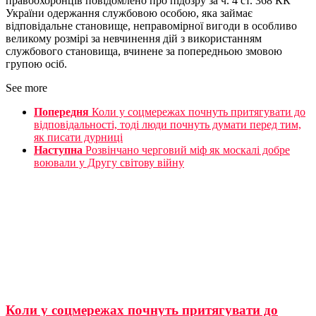
правоохоронців повідомлено про підозру за ч. 4 ст. 368 КК
України одержання службовою особою, яка займає
відповідальне становище, неправомірної вигоди в особливо
великому розмірі за невчинення дій з використанням
службового становища, вчинене за попередньою змовою
групою осіб.
See more
Попередня
Коли у соцмережах почнуть притягувати до
відповідальності, тоді люди почнуть думати перед тим,
як писати дурниці
Наступна
Розвінчано черговий міф як москалі добре
воювали у Другу світову війну
Коли у соцмережах почнуть притягувати до