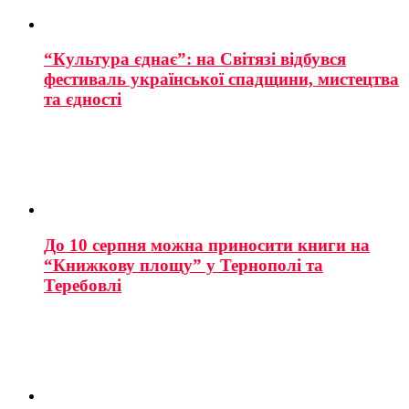
“Культура єднає”: на Світязі відбувся
фестиваль української спадщини, мистецтва
та єдності
До 10 серпня можна приносити книги на
“Книжкову площу” у Тернополі та
Теребовлі