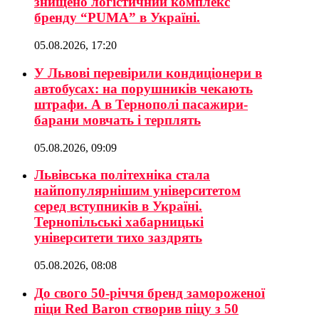
знищено логістичний комплекс
бренду “PUMA” в Україні.
05.08.2026, 17:20
У Львові перевірили кондиціонери в
автобусах: на порушників чекають
штрафи. А в Тернополі пасажири-
барани мовчать і терплять
05.08.2026, 09:09
Львівська політехніка стала
найпопулярнішим університетом
серед вступників в Україні.
Тернопільські хабарницькі
університети тихо заздрять
05.08.2026, 08:08
До свого 50-річчя бренд замороженої
піци Red Baron створив піцу з 50