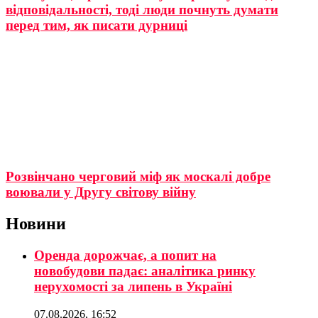
відповідальності, тоді люди почнуть думати
перед тим, як писати дурниці
Розвінчано черговий міф як москалі добре
воювали у Другу світову війну
Новини
Оренда дорожчає, а попит на
новобудови падає: аналітика ринку
нерухомості за липень в Україні
07.08.2026, 16:52