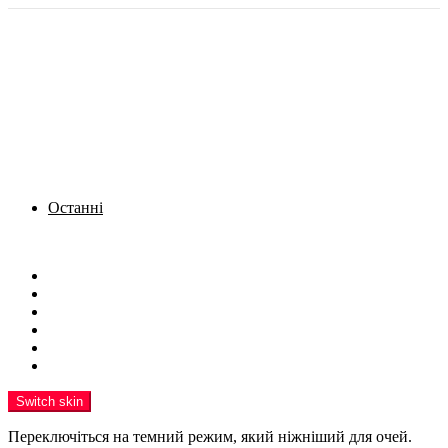
Останні
Menu
Новини
Політика
Кримінал
Фото
Надіслати новину
Реклама на сайті
Switch skin
Переключіться на темний режим, який ніжніший для очей.