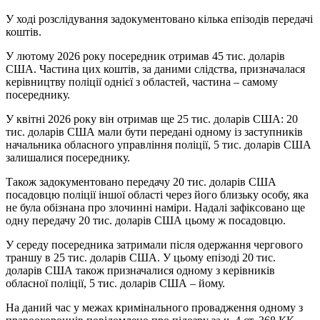
У ході розслідування задокументовано кілька епізодів передачі
коштів.
У лютому 2026 року посередник отримав 45 тис. доларів
США. Частина цих коштів, за даними слідства, призначалася
керівництву поліції однієї з областей, частина – самому
посереднику.
У квітні 2026 року він отримав ще 25 тис. доларів США: 20
тис. доларів США мали бути передані одному із заступників
начальника обласного управління поліції, 5 тис. доларів США
залишалися посереднику.
Також задокументовано передачу 20 тис. доларів США
посадовцю поліції іншої області через його близьку особу, яка
не була обізнана про злочинні наміри. Надалі зафіксовано ще
одну передачу 20 тис. доларів США цьому ж посадовцю.
У середу посередника затримали після одержання чергового
траншу в 25 тис. доларів США. У цьому епізоді 20 тис.
доларів США також призначалися одному з керівників
обласної поліції, 5 тис. доларів США – йому.
На даний час у межах кримінального провадження одному з