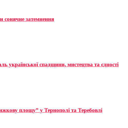
ти сонячне затемнення
аль української спадщини, мистецтва та єдності
ижкову площу” у Тернополі та Теребовлі