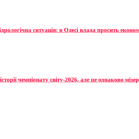
ідрологічна ситуація: в Одесі влада просить еконо
сторії чемпіонату світу-2026, але це однаково мізе