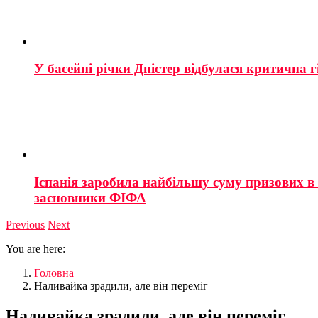
У басейні річки Дністер відбулася критична г
Іспанія заробила найбільшу суму призових в і
засновники ФІФА
Previous
Next
You are here:
Головна
Наливайка зрадили, але він переміг
Наливайка зрадили, але він переміг