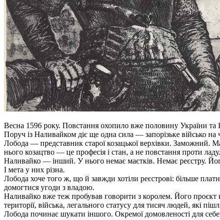
Весна 1596 року. Повстання охопило вже половину України та Бі
Поруч із Наливайком діє ще одна сила — запорізьке військо на 
Лобода — представник старої козацької верхівки. Заможний. Ма
нього козацтво — це професія і стан, а не повстання проти ладу
Наливайко — інший. У нього немає маєтків. Немає реєстру. Його
І мета у них різна.
Лобода хоче того ж, що й завжди хотіли реєстрові: більше платн
домогтися угоди з владою.
Наливайко вже теж пробував говорити з королем. Його проєкт к
території, війська, легального статусу для тисяч людей, які пішл
Лобода починає шукати іншого. Окремої домовленості для себе 