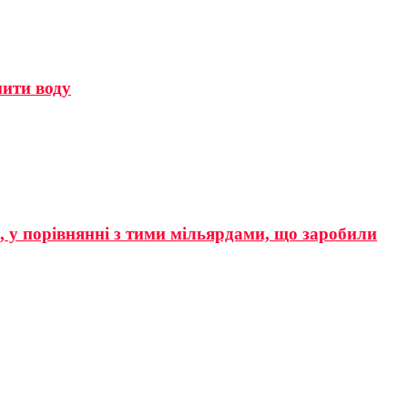
мити воду
р, у порівнянні з тими мільярдами, що заробили