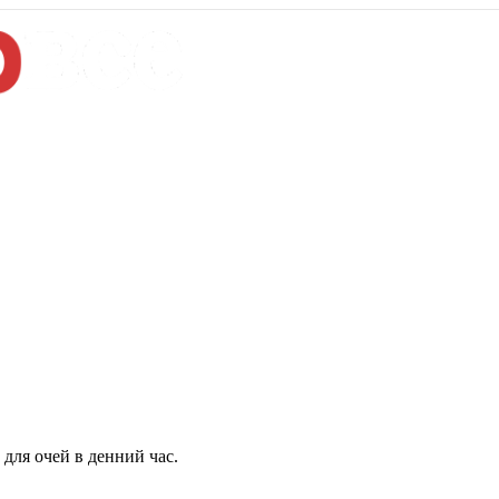
для очей в денний час.