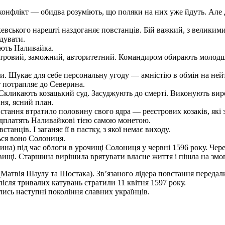
конфлікт — обидва розуміють, що поляки на них уже йдуть. Але 
евського нарешті наздоганяє повстанців. Бій важкий, з великими
дувати.
ають Наливайка.
єстровий, заможний, авторитетний. Командиром обирають молодшо
. Шукає для себе персональну угоду — амністію в обмін на нейт
т потрапляє до Северина.
. Скликають козацький суд. Засуджують до смерті. Виконують виро
ня, ясний план.
встання втратило половину свого ядра — реєстрових козаків, як
ідплатять Наливайкові тією самою монетою.
нців. І заганяє її в пастку, з якої немає виходу.
ться воно Солониця.
а) під час облоги в урочищі Солониця у червні 1596 року. Через
вищі. Старшина вирішила врятувати власне життя і пішла на змо
атвія Шаулу та Шостака). Зв’язаного лідера повстання передал
ісля тривалих катувань стратили 11 квітня 1597 року.
лись наступні покоління славних українців.