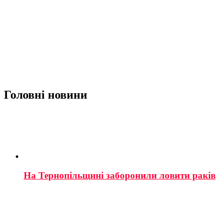
Головні новини
На Тернопільщині заборонили ловити раків