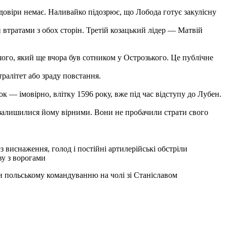
довіри немає. Наливайко підозрює, що Лобода готує закулісну
 втратами з обох сторін. Третій козацький лідер — Матвій
го, який ще вчора був сотником у Острозького. Це публічне
ралітет або зраду повстання.
к — імовірно, влітку 1596 року, вже під час відступу до Лубен.
і залишилися йому вірними. Вони не пробачили страти свого
 виснаження, голод і постійні артилерійські обстріли
ву з ворогами
и польському командуванню на чолі зі Станіславом