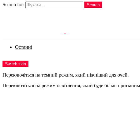
Search for:
Search
Login
Останні
Menu
Switch skin
Переключіться на темний режим, який ніжніший для очей.
Переключіться на режим освітлення, який буде більш приємним 
Login