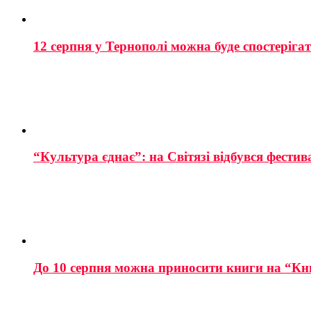
12 серпня у Тернополі можна буде спостеріга
“Культура єднає”: на Світязі відбувся фестив
До 10 серпня можна приносити книги на “Кн