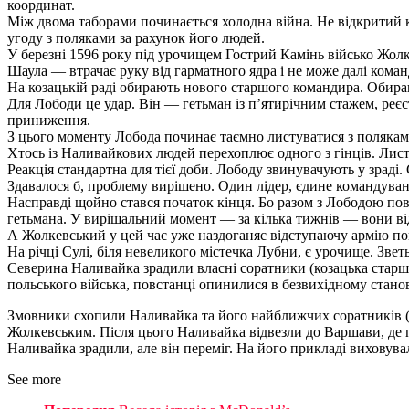
координат.
Між двома таборами починається холодна війна. Не відкритий 
угоду з поляками за рахунок його людей.
У березні 1596 року під урочищем Гострий Камінь військо Жолк
Шаула — втрачає руку від гарматного ядра і не може далі коман
На козацькій раді обирають нового старшого командира. Обир
Для Лободи це удар. Він — гетьман із п’ятирічним стажем, ре
приниження.
З цього моменту Лобода починає таємно листуватися з поляками
Хтось із Наливайкових людей перехоплює одного з гінців. Лис
Реакція стандартна для тієї доби. Лободу звинувачують у зраді
Здавалося б, проблему вирішено. Один лідер, єдине командуван
Насправді щойно стався початок кінця. Бо разом з Лободою по
гетьмана. У вирішальний момент — за кілька тижнів — вони в
А Жолкевський у цей час уже наздоганяє відступаючу армію повста
На річці Сулі, біля невеликого містечка Лубни, є урочище. Зве
Северина Наливайка зрадили власні соратники (козацька старшин
польського війська, повстанці опинилися в безвихідному стано
Змовники схопили Наливайка та його найближчих соратників (М
Жолкевським. Після цього Наливайка відвезли до Варшави, де п
Наливайка зрадили, але він переміг. На його прикладі виховува
See more