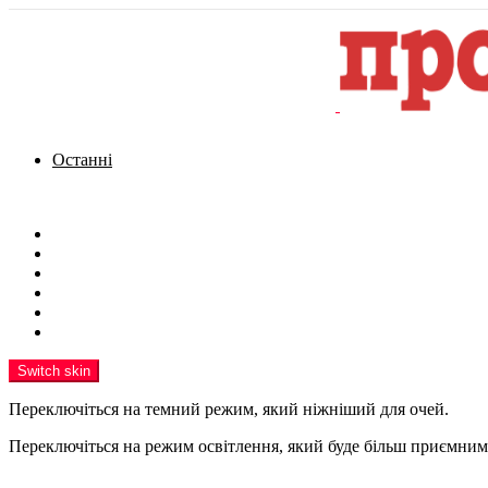
Останні
Menu
Новини
Політика
Кримінал
Фото
Надіслати новину
Реклама на сайті
Switch skin
Переключіться на темний режим, який ніжніший для очей.
Переключіться на режим освітлення, який буде більш приємним 
шукати