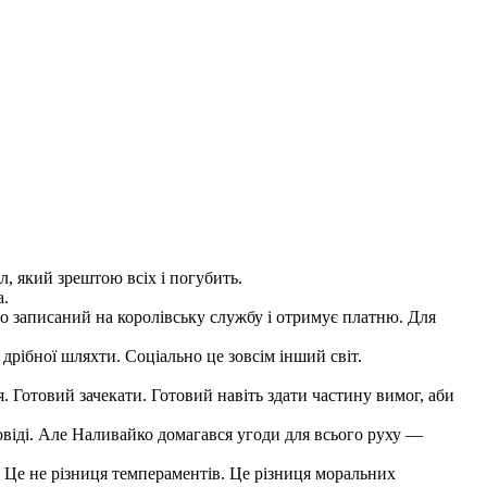
л, який зрештою всіх і погубить.
а.
но записаний на королівську службу і отримує платню. Для
дрібної шляхти. Соціально це зовсім інший світ.
я. Готовий зачекати. Готовий навіть здати частину вимог, аби
овіді. Але Наливайко домагався угоди для всього руху —
. Це не різниця темпераментів. Це різниця моральних