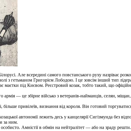
лорусі. Але всередині самого повстанського руху назріває розко
чолі з гетьманом Григорієм Лободою. І це зовсім інший тип лідер
є маєтки під Києвом. Реєстровий козак, тобто такий, що офіцій
.
 армія — це збірне військо з ветеранів-найманців, селян, міщан, 
і, більше привілеїв, визнання від короля. Він готовий торгуватис
озацької автономії лежить десь у канцелярії Сигізмунда без відп
и за ним.
особисто. Амністії в обмін на нейтралітет — або на зраду решти