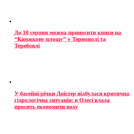
До 10 серпня можна приносити книги на
“Книжкову площу” у Тернополі та
Теребовлі
У басейні річки Дністер відбулася критична
гідрологічна ситуація: в Одесі влада
просить економити воду