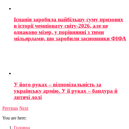
Іспанія заробила найбільшу суму призових
в історії чемпіонату світу-2026, але це
однаково мізер, у порівнянні з тими
мільярдами, що заробили засновники ФІФА
У його руках – відповідальність за
українську армію. У її руках – бандура й
дитячі долі
Previous
Next
You are here:
Головна