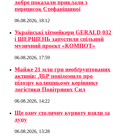
добре показали приклади з
переписок Стефанішиної
06.08.2026, 18:12
Українські хітмейкери GERALD 032
і ШЕРШЕНЬ запустили спільний
музичний проєкт «КОМПОТ»
06.08.2026, 17:59
Майже 21 млн грн необґрунтованих
активів: ДБР повідомило про
підозру колишньому керівнику
логістики Повітряних Сил
06.08.2026, 14:22
Ще одну столичну курвоту взяли за
дупу
06.08.2026, 13:28