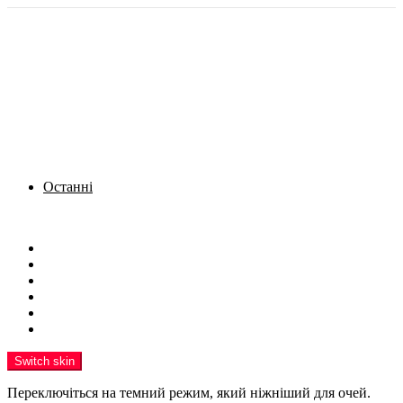
Останні
Menu
Новини
Політика
Кримінал
Фото
Надіслати новину
Реклама на сайті
Switch skin
Переключіться на темний режим, який ніжніший для очей.