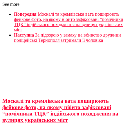
See more
Попередня
Москалі та кремлівська вата поширюють
фейкове фото, на якому нібито зафіксовані “помічники
ТЦК” індійського походження на вулицях українських
міст
Наступна
За підозрою у замаху на вбивство дружини
поліцейські Тернополя затримали її чоловіка
Москалі та кремлівська вата поширюють
фейкове фото, на якому нібито зафіксовані
“помічники ТЦК” індійського походження на
вулицях українських міст