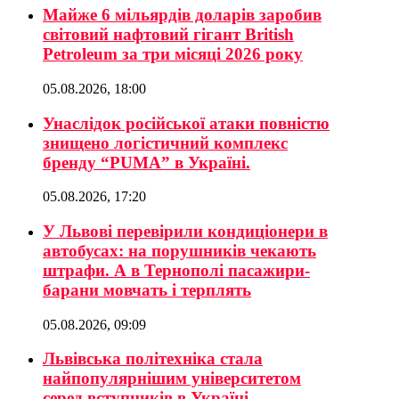
Майже 6 мільярдів доларів заробив
світовий нафтовий гігант British
Petroleum за три місяці 2026 року
05.08.2026, 18:00
Унаслідок російської атаки повністю
знищено логістичний комплекс
бренду “PUMA” в Україні.
05.08.2026, 17:20
У Львові перевірили кондиціонери в
автобусах: на порушників чекають
штрафи. А в Тернополі пасажири-
барани мовчать і терплять
05.08.2026, 09:09
Львівська політехніка стала
найпопулярнішим університетом
серед вступників в Україні.