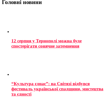
Головні новини
12 серпня у Тернополі можна буде
спостерігати сонячне затемнення
“Культура єднає”: на Світязі відбувся
фестиваль української спадщини, мистецтва
та єдності