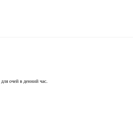
для очей в денний час.