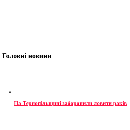
Головні новини
На Тернопільщині заборонили ловити раків