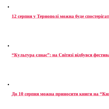
12 серпня у Тернополі можна буде спостеріга
“Культура єднає”: на Світязі відбувся фестив
До 10 серпня можна приносити книги на “Кн