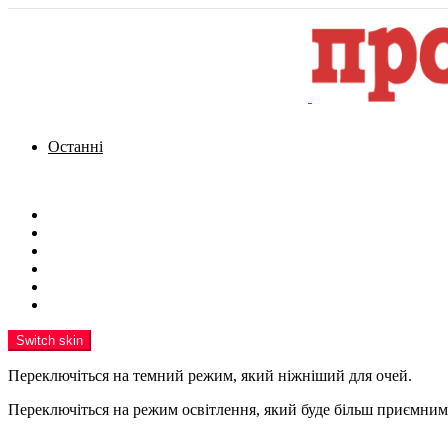
Останні
Menu
Новини
Політика
Кримінал
Фото
Надіслати новину
Реклама на сайті
Switch skin
Переключіться на темний режим, який ніжніший для очей.
Переключіться на режим освітлення, який буде більш приємним 
шукати