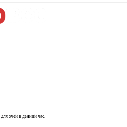
для очей в денний час.