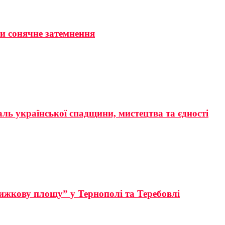
ти сонячне затемнення
аль української спадщини, мистецтва та єдності
ижкову площу” у Тернополі та Теребовлі