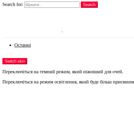
Search for:
Search
Login
Останні
Menu
Switch skin
Переключіться на темний режим, який ніжніший для очей.
Переключіться на режим освітлення, який буде більш приємним 
Login