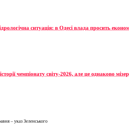
ідрологічна ситуація: в Одесі влада просить еконо
сторії чемпіонату світу-2026, але це однаково мізе
авня – указ Зеленського