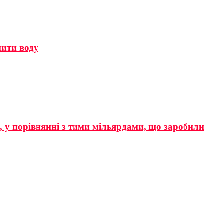
мити воду
р, у порівнянні з тими мільярдами, що заробили