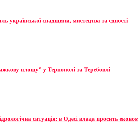
аль української спадщини, мистецтва та єдності
ижкову площу” у Тернополі та Теребовлі
ідрологічна ситуація: в Одесі влада просить еконо