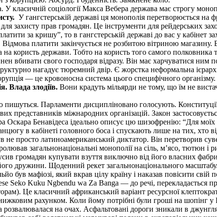
. У класичній соціології Макса Вебера держава має строгу моно
исту.
У гангстерській державі ця монополія перетворюється на ф
для захисту прав громадян. Це інструменти для рейдерських захоп
атити за кришу”, то в гангстерській державі до вас у кабінет за
Відмова платити закінчується не розбитою вітриною магазину. 
 на користь держави. Тобто на користь того самого полковника т
ен вбивати свого господаря відразу. Він має харчуватися ним по
 структурно нагадує тюремний двір. Є жорстка неформальна ієрарх
орупція — це кровоносна система цього специфічного організму.
. Влада злодіїв.
Вони крадуть мільярди не тому, що їм не виста
о пишуться. Парламенти дисципліновано голосують. Конституції
ливих представників міжнародних організацій. Закон застосовуєть
а Оскара Бенавідеса ідеально описує цю шизофренію: “Для моїх д
нцюгу в кабінеті головного боса і спускають лише на тих, хто в
ув не просто латиноамериканський диктатор. Він перетворив суве
олював загальнонаціональні монополії на сіль, м’ясо, тютюн і 
усив громадян купувати взуття виключно від його власних фабри
його дружини. Щоденний рекет загальнонаціонального масштабу.Т
ьйо був мафіозі, який вкрав цілу країну і наказав повісити свій
se Seko Kuku Ngbendu wa Za Banga — до речі, перекладається пр
аторам). Це класичний африканський варіант ресурсної клептократ
жковим рахунком. Коли йому потрібні були гроші на шопінг у П
на розвалювалася на очах. Асфальтовані дороги зникали в джунглях