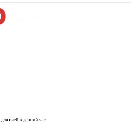
для очей в денний час.