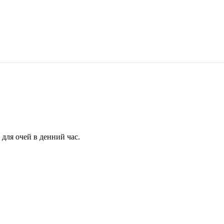
для очей в денний час.