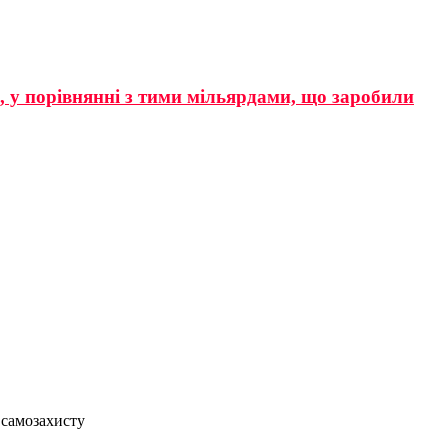
р, у порівнянні з тими мільярдами, що заробили
 самозахисту