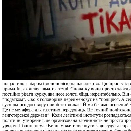
пощастило з піаром і монополією на насильство. Цю просту іст
приматів захоплює шматок землі. Спочатку вони просто хаотичн
постійно різати курку, яка несе золоті яйця, нерентабельно. В
“податком”. Своїх головорізів перейменовує на “поліцію”. А себ
суспільного договору повністю зникає. Й ми бачимо оголений че
Це не метафора для газетних передовиць. Це точний політеконо
гангстерської держави”. Коли легітимні інститути розпадаютьс
політичні утворення, де організована злочинність не просто зро
урядом. Різниці немає.Ви не можете звернутися до суду за спра
одночасно головою парламентського комітету з питань боротьби 