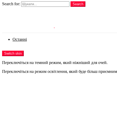
Search for:
Search
Login
Останні
Menu
Switch skin
Переключіться на темний режим, який ніжніший для очей.
Переключіться на режим освітлення, який буде більш приємним 
Login