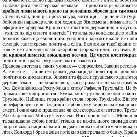
Головна риса гангстерської держави — приватизація насильства
країнах люди мають право на володіння зброєю для самозах
Спецслужби, поліція, прокуратура, митниця — це не інституції 
бойовики наркокартелю приходять до бізнесмена і вимагають “пл
офіційним ордером. Криша стає платною державною послугою. 
“ухилення від сплати податків” і тотальною конфіскацією майна
Біологія каже, що еволюційно успішний паразит ніколи не повин
само діє гангстерська політична еліта. Економіка такої країни
зовсім не є аномалією або хворобою бюрократичної системи. К
на криваві шматки локальних вотчин. Це чиста клептократія
політичної ієрархії, яку вони здатні збагнути.
Правова система в таких умовах — сюрреалізм. Закони ретельн
Але все це — лише театральні декорації для інвесторів і довір
політичних дисидентів. Знаменита фраза перуанського диктатор
державі закон — це хижий звір, якого тримають на короткому ла
Ось Домініканська Республіка в епоху Рафаеля Трухільйо. Це б
промислове підприємство. Буквально. Трухільйо особисто контр
Трухільйо. Найвища гора країни стала горою Трухільйо. Він зм
перефарбовувати всі будинки фарбою, яку виробляла компанія 
смерті і одночасно працювала як колекторське агентство. Трухіл
Або Заїр епохи Мобуту Сесе Секо. Його повне ім’я — Mobutu Se
та залишає за собою попіл” (тільки не кажіть цього своїм дикт
щиро вважав національний бюджет своїм особистим чековим кни
літак Конкорд і брав валізи готівки з центрального банку. Краї