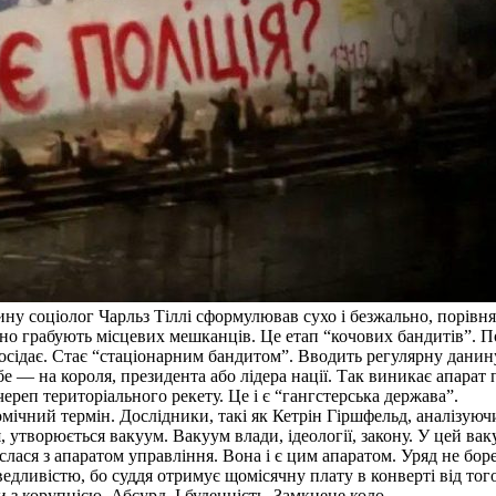
ину соціолог Чарльз Тіллі сформулював сухо і безжально, порівн
о грабують місцевих мешканців. Це етап “кочових бандитів”. По
ін осідає. Стає “стаціонарним бандитом”. Вводить регулярну дан
е — на короля, президента або лідера нації. Так виникає апарат п
реп територіального рекету. Це і є “гангстерська держава”.
мічний термін. Дослідники, такі як Кетрін Гіршфельд, аналізую
я, утворюється вакуум. Вакуум влади, ідеології, закону. У цей в
слася з апаратом управління. Вона і є цим апаратом. Уряд не бор
ведливістю, бо суддя отримує щомісячну плату в конверті від тог
з корупцією. Абсурд. І буденність. Замкнене коло.