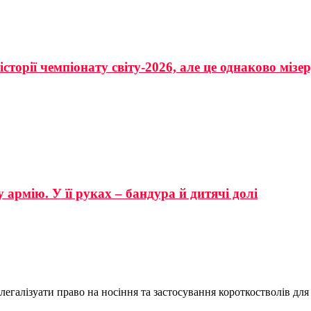
сторії чемпіонату світу-2026, але це однаково мізе
 армію. У її руках – бандура й дитячі долі
легалізуати право на носіння та застосування короткостволів для