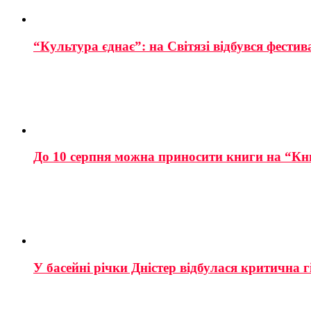
“Культура єднає”: на Світязі відбувся фестив
До 10 серпня можна приносити книги на “Кн
У басейні річки Дністер відбулася критична г