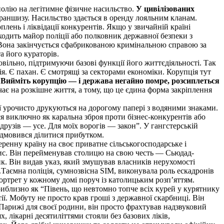
полію на легітимне фізичне насильство.
У цивілізованих
раншизу. Насильство здається в оренду лояльним кланам.
лень і ліквідації конкурентів. Якщо у звичайній країні
ходить майор поліції або полковник державної безпеки з
Вона закінчується сфабрикованою кримінальною справою за
а його кураторів.
вільно, підтримуючи базові функції його життєдіяльності. Так
ія. Є пахан. Є смотрящі за секторами економіки. Корупція тут
Вийміть корупцію — і держава негайно помре, розсиплеться
чає на розкішне життя, а тому, що це єдина форма закріплення
 урочисто друкуються на дорогому папері з водяними знаками.
ся виключно як каральна зброя проти бізнес-конкурентів або
рузів — усе. Для моїх ворогів — закон”. У гангстерській
ідмовився ділитися прибутком.
ренну країну на своє приватне сільськогосподарське і
рис. Він перейменував столицю на свою честь — Сьюдад-
к. Він видав указ, який змушував власників нерухомості
аємна поліція, сумнозвісна SIM, виконувала роль ескадронів
 портрет у кожному домі поруч із католицьким розп’яттям.
иблизно як “Півень, що невтомно топче всіх курей у курятнику
ії. Мобуту не просто крав гроші з державної скарбниці. Він
арижі для своєї родини, він просто фрахтував надзвуковий
, лікарні десятиліттями стояли без базових ліків,