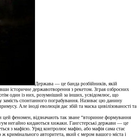
Держава — це банда розбійників, якій
явши історичне державотворення з рекетом. Зграя озброєних
тім один із них, розумніший за інших, усвідомлює, що
ину замість спонтанного пограбування. Називає цю данину
римусу. Але іноді еволюція дає збій та маска цивілізованості та
чи цей феномен, відзначають так зване “вторинне формування
акуум негайно кидаються хижаки. Гангстерські держави — це
еться з мафією. Уряд контролює мафію, або мафія сама стає
о ж кримінального авторитета, який є мером вашого міста і