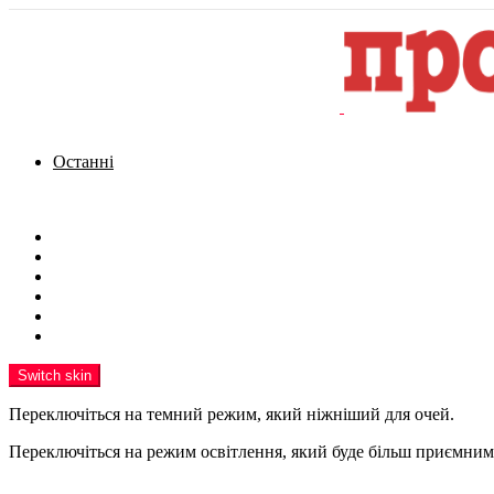
Останні
Menu
Новини
Політика
Кримінал
Фото
Надіслати новину
Реклама на сайті
Switch skin
Переключіться на темний режим, який ніжніший для очей.
Переключіться на режим освітлення, який буде більш приємним 
шукати