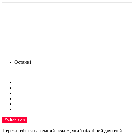
Останні
Menu
Новини
Політика
Кримінал
Фото
Надіслати новину
Реклама на сайті
Switch skin
Переключіться на темний режим, який ніжніший для очей.