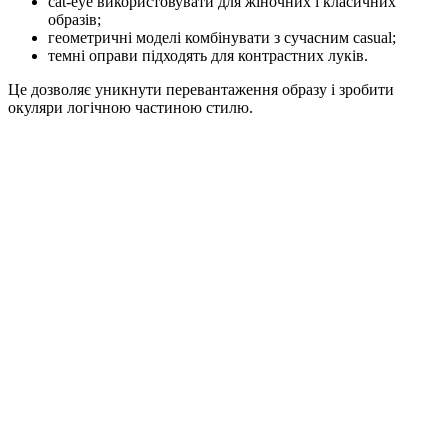
cat-eye використовувати для жіночних і класичних
образів;
геометричні моделі комбінувати з сучасним casual;
темні оправи підходять для контрастних луків.
Це дозволяє уникнути перевантаження образу і зробити
окуляри логічною частиною стилю.