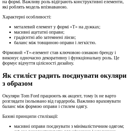
на формі. Важливу роль відіграють конструктивні елементи,
які роблять модель впізнаваною.
Характерні особливості:
металевий елемент у формі «T» на дужках;
масивні ацетатні оправи;
градієнтні або затемнені лінзи;
баланс між товщиною оправи і легкістю.
Фірмовий «T»-елемент став ключовою ознакою бренду і
виконує одночасно декоративну і функціональну роль. Це
формує відчуття цілісності дизайну.
Як стиліст радить поєднувати окуляри
з образом
Окуляри Tom Ford працюють як акцент, тому їх не варто
розглядати ізольовано від гардероба. Важливо враховувати
баланс між формою оправи і стилем одягу.
Базові принципи стилізації:
масивні оправи поєднувати з мінімалістичним одягом;