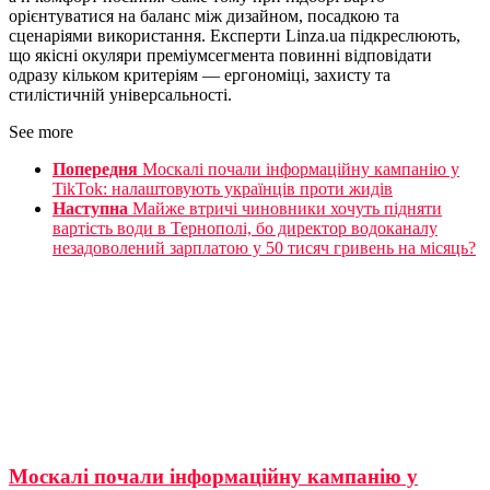
орієнтуватися на баланс між дизайном, посадкою та
сценаріями використання. Експерти Linza.ua підкреслюють,
що якісні окуляри преміумсегмента повинні відповідати
одразу кільком критеріям — ергономіці, захисту та
стилістичній універсальності.
See more
Попередня
Москалі почали інформаційну кампанію у
TikTok: налаштовують українців проти жидів
Наступна
Майже втричі чиновники хочуть підняти
вартість води в Тернополі, бо директор водоканалу
незадоволений зарплатою у 50 тисяч гривень на місяць?
Москалі почали інформаційну кампанію у