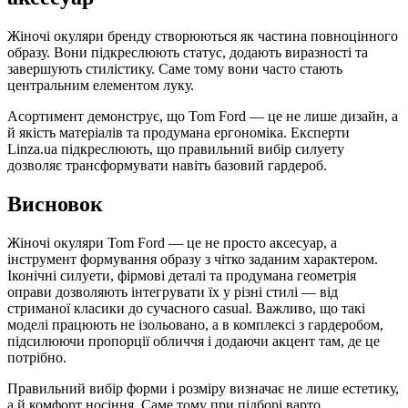
Жіночі окуляри бренду створюються як частина повноцінного
образу. Вони підкреслюють статус, додають виразності та
завершують стилістику. Саме тому вони часто стають
центральним елементом луку.
Асортимент демонструє, що Tom Ford — це не лише дизайн, а
й якість матеріалів та продумана ергономіка. Експерти
Linza.ua підкреслюють, що правильний вибір силуету
дозволяє трансформувати навіть базовий гардероб.
Висновок
Жіночі окуляри Tom Ford — це не просто аксесуар, а
інструмент формування образу з чітко заданим характером.
Іконічні силуети, фірмові деталі та продумана геометрія
оправи дозволяють інтегрувати їх у різні стилі — від
стриманої класики до сучасного casual. Важливо, що такі
моделі працюють не ізольовано, а в комплексі з гардеробом,
підсилюючи пропорції обличчя і додаючи акцент там, де це
потрібно.
Правильний вибір форми і розміру визначає не лише естетику,
а й комфорт носіння. Саме тому при підборі варто