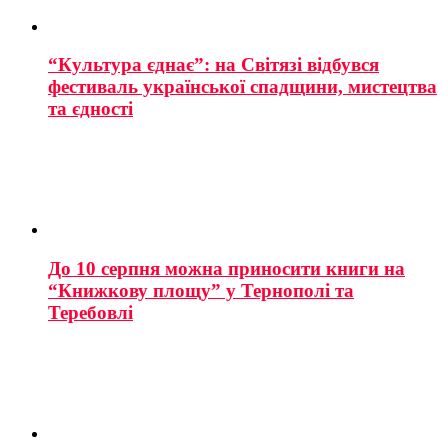
“Культура єднає”: на Світязі відбувся
фестиваль української спадщини, мистецтва
та єдності
До 10 серпня можна приносити книги на
“Книжкову площу” у Тернополі та
Теребовлі