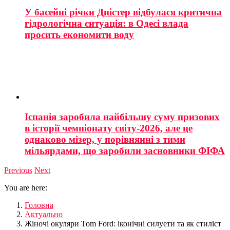
У басейні річки Дністер відбулася критична
гідрологічна ситуація: в Одесі влада
просить економити воду
Іспанія заробила найбільшу суму призових
в історії чемпіонату світу-2026, але це
однаково мізер, у порівнянні з тими
мільярдами, що заробили засновники ФІФА
Previous
Next
You are here:
Головна
Актуально
Жіночі окуляри Tom Ford: іконічні силуети та як стиліст