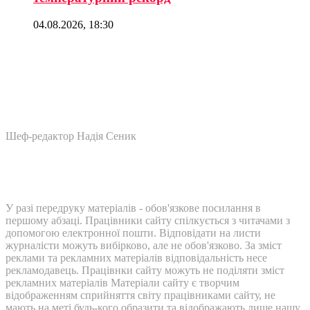
04.08.2026, 18:30
Шеф-редактор Надія Сеник
У разі передруку матеріалів - обов'язкове посилання в
першому абзаці. Працівники сайту спілкується з читачами з
допомогою електронної пошти. Відповідати на листи
журналісти можуть вибірково, але не обов'язково. За зміст
реклами та рекламних матеріалів відповідальність несе
рекламодавець. Працівнки сайту можуть не поділяти зміст
рекламних матеріалів Матеріали сайту є творчим
відображенням сприйняття світу працівниками сайту, не
мають на меті будь-кого образити та відображають лише нашу