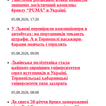
знищено логістичний комплекс
бренду “PUMA” в Україні.
05.08.2026, 17:20
У Львові перевірили кондиціонери в
автобусах: на порушників чекають
штрафи. А в Тернополі пасажири-
барани мовчать і терплять
05.08.2026, 09:09
Львівська політехніка стала
найпопулярнішим університетом
серед вступників в Україні.
Тернопільські хабарницькі
університети тихо заздрять
05.08.2026, 08:08
До свого 50-річчя бренд замороженої