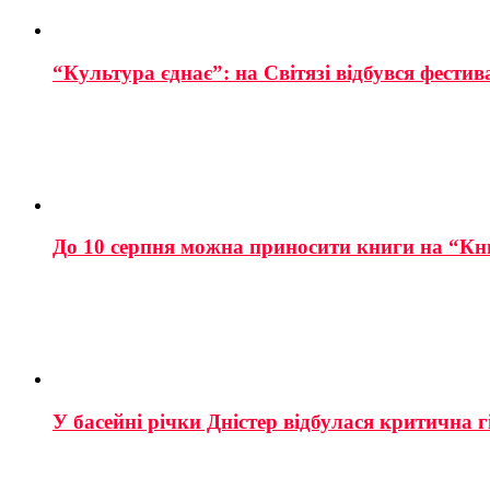
“Культура єднає”: на Світязі відбувся фестив
До 10 серпня можна приносити книги на “Кн
У басейні річки Дністер відбулася критична г