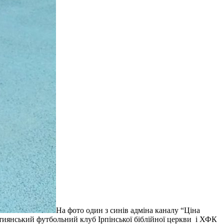
На фото один з синів адміна каналу “Ціна
стиянський футбольний клуб Ірпінської біблійної церкви і ХФК