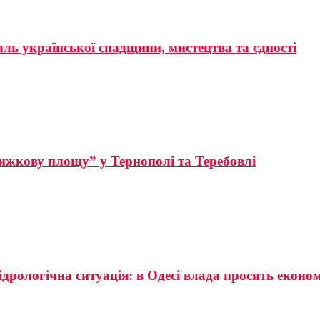
аль української спадщини, мистецтва та єдності
ижкову площу” у Тернополі та Теребовлі
ідрологічна ситуація: в Одесі влада просить еконо