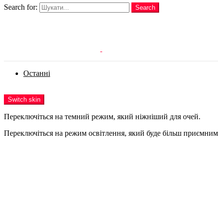
Search for:
Search
Login
Останні
Menu
Switch skin
Переключіться на темний режим, який ніжніший для очей.
Переключіться на режим освітлення, який буде більш приємним 
Login