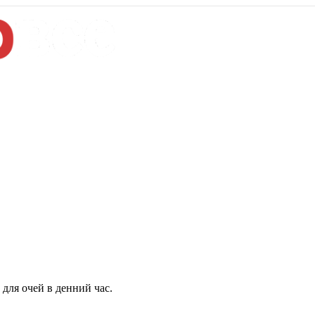
для очей в денний час.