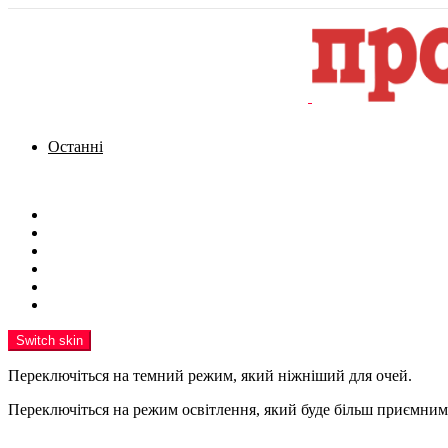
Останні
Menu
Новини
Політика
Кримінал
Фото
Надіслати новину
Реклама на сайті
Switch skin
Переключіться на темний режим, який ніжніший для очей.
Переключіться на режим освітлення, який буде більш приємним 
шукати