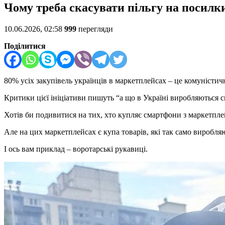
Чому треба скасувати пільгу на посилки
10.06.2026, 02:58
999
перегляди
Поділитися
80% усіх закупівель українців в маркетплейсах – це комуністи
Критики цієї ініціативи пишуть “а що в Україні виробляються
Хотів би подивитися на тих, хто купляє смартфони з маркетпле
Але на цих маркетплейсах є купа товарів, які так само виробл
І ось вам приклад – воротарські рукавиці.