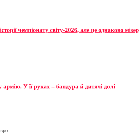
сторії чемпіонату світу-2026, але це однаково мізе
 армію. У її руках – бандура й дитячі долі
євро