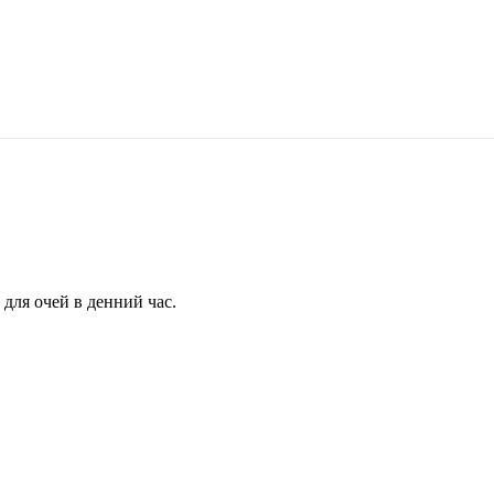
для очей в денний час.