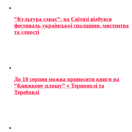
“Культура єднає”: на Світязі відбувся
фестиваль української спадщини, мистецтва
та єдності
До 10 серпня можна приносити книги на
“Книжкову площу” у Тернополі та
Теребовлі