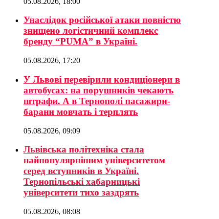
05.08.2026, 18:00
Унаслідок російської атаки повністю
знищено логістичний комплекс
бренду “PUMA” в Україні.
05.08.2026, 17:20
У Львові перевірили кондиціонери в
автобусах: на порушників чекають
штрафи. А в Тернополі пасажири-
барани мовчать і терплять
05.08.2026, 09:09
Львівська політехніка стала
найпопулярнішим університетом
серед вступників в Україні.
Тернопільські хабарницькі
університети тихо заздрять
05.08.2026, 08:08