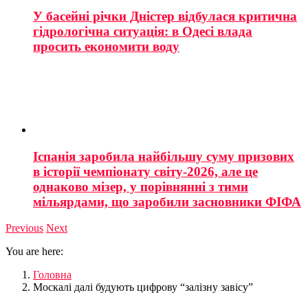
У басейні річки Дністер відбулася критична
гідрологічна ситуація: в Одесі влада
просить економити воду
Іспанія заробила найбільшу суму призових
в історії чемпіонату світу-2026, але це
однаково мізер, у порівнянні з тими
мільярдами, що заробили засновники ФІФА
Previous
Next
You are here:
Головна
Москалі далі будують цифрову “залізну завісу”