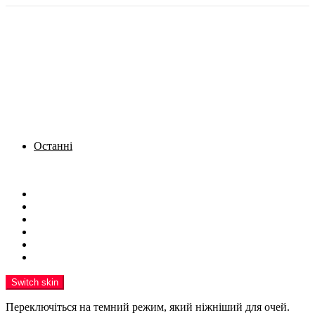
Останні
Menu
Новини
Політика
Кримінал
Фото
Надіслати новину
Реклама на сайті
Switch skin
Переключіться на темний режим, який ніжніший для очей.