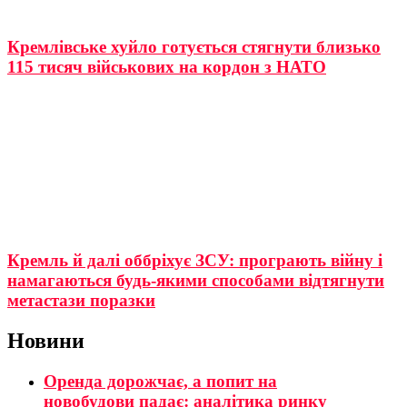
Кремлівське хуйло готується стягнути близько
115 тисяч військових на кордон з НАТО
Кремль й далі оббріхує ЗСУ: програють війну і
намагаються будь-якими способами відтягнути
метастази поразки
Новини
Оренда дорожчає, а попит на
новобудови падає: аналітика ринку