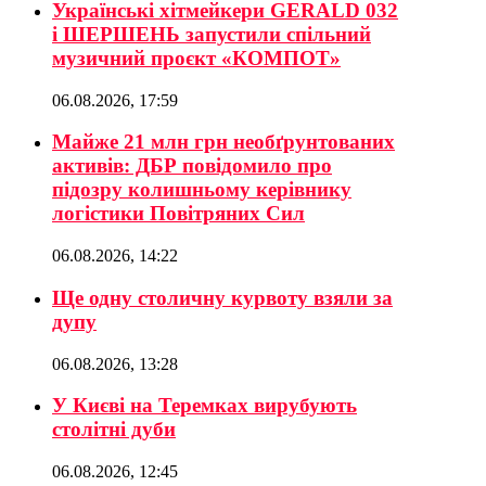
Українські хітмейкери GERALD 032
і ШЕРШЕНЬ запустили спільний
музичний проєкт «КОМПОТ»
06.08.2026, 17:59
Майже 21 млн грн необґрунтованих
активів: ДБР повідомило про
підозру колишньому керівнику
логістики Повітряних Сил
06.08.2026, 14:22
Ще одну столичну курвоту взяли за
дупу
06.08.2026, 13:28
У Києві на Теремках вирубують
столітні дуби
06.08.2026, 12:45