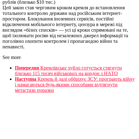
рублів (близько $10 тис.)
Цей закон став черговим кроком кремля до встановлення
тотального контролю держави над російським інтернет-
простором. Блокування іноземних сервісів, постійні
відключення мобільного інтернету, цензура в мережі під
виглядом «білих списків» — усі ці кроки спрямовані на те,
щоб ізолювати росіян від незалежних джерел інформації та
поголівно охопити контролем і пропагандою війни та
ненависті.
See more
Попередня
Кремлівське хуйло готується стягнути
близько 115 тисяч військових на кордон з НАТО
Наступна
Кремль й далі оббріхує ЗСУ: програють війну
і намагаються будь-якими способами відтягнути
метастази поразки