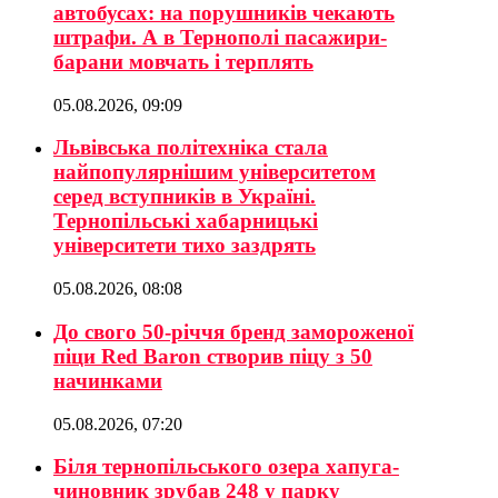
автобусах: на порушників чекають
штрафи. А в Тернополі пасажири-
барани мовчать і терплять
05.08.2026, 09:09
Львівська політехніка стала
найпопулярнішим університетом
серед вступників в Україні.
Тернопільські хабарницькі
університети тихо заздрять
05.08.2026, 08:08
До свого 50-річчя бренд замороженої
піци Red Baron створив піцу з 50
начинками
05.08.2026, 07:20
Біля тернопільського озера хапуга-
чиновник зрубав 248 у парку