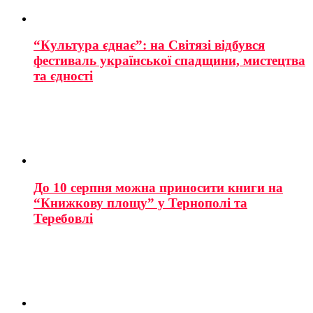
“Культура єднає”: на Світязі відбувся
фестиваль української спадщини, мистецтва
та єдності
До 10 серпня можна приносити книги на
“Книжкову площу” у Тернополі та
Теребовлі