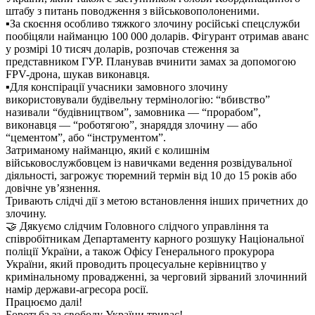
штабу з питань поводження з військовополоненими.
▪️За скоєння особливо тяжкого злочину російські спецслужби
пообіцяли найманцю 100 000 доларів. Фігурант отримав аванс
у розмірі 10 тисяч доларів, розпочав стеження за
представником ГУР. Планував вчинити замах за допомогою
FPV-дрона, шукав виконавця.
▪️Для конспірації учасники замовного злочину
використовували будівельну термінологію: “вбивство”
називали “будівництвом”, замовника ― “прорабом”,
виконавця ― “роботягою”, знаряддя злочину ― або
“цементом”, або “інструментом”.
Затриманому найманцю, який є колишнім
військовослужбовцем із навичками ведення розвідувальної
діяльності, загрожує тюремний термін від 10 до 15 років або
довічне ув’язнення.
Тривають слідчі дії з метою встановлення інших причетних до
злочину.
🤝 Дякуємо слідчим Головного слідчого управління та
співробітникам Департаменту карного розшуку Національної
поліції України, а також Офісу Генерального прокурора
України, який проводить процесуальне керівництво у
кримінальному провадженні, за черговий зірваний злочинний
намір держави-агресора росії.
Працюємо далі!
Боротьба за свободу України триває!