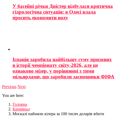
У басейні річки Дністер відбулася критична
гідрологічна ситуація: в Одесі влада
просить економити воду
Іспанія заробила найбільшу суму призових
в історії чемпіонату світу-2026, але це
однаково мізер, у порівнянні з тими
мільярдами, що заробили засновники ФІФА
Previous
Next
You are here:
Головна
Кримінал
Москалі найняли кілера за 100 тисяч доларів вбити