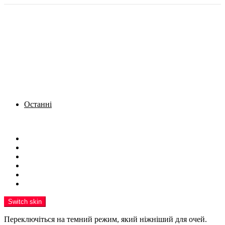
Останні
Menu
Новини
Політика
Кримінал
Фото
Надіслати новину
Реклама на сайті
Switch skin
Переключіться на темний режим, який ніжніший для очей.