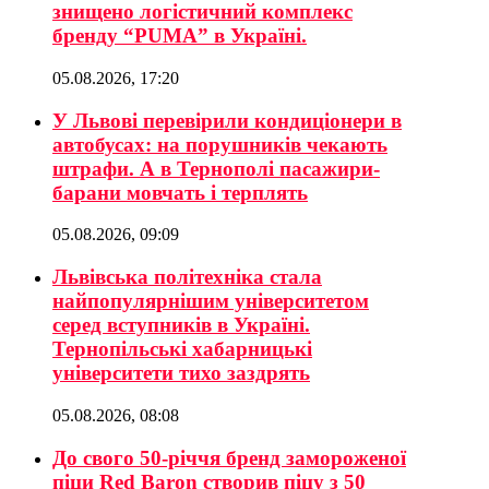
знищено логістичний комплекс
бренду “PUMA” в Україні.
05.08.2026, 17:20
У Львові перевірили кондиціонери в
автобусах: на порушників чекають
штрафи. А в Тернополі пасажири-
барани мовчать і терплять
05.08.2026, 09:09
Львівська політехніка стала
найпопулярнішим університетом
серед вступників в Україні.
Тернопільські хабарницькі
університети тихо заздрять
05.08.2026, 08:08
До свого 50-річчя бренд замороженої
піци Red Baron створив піцу з 50