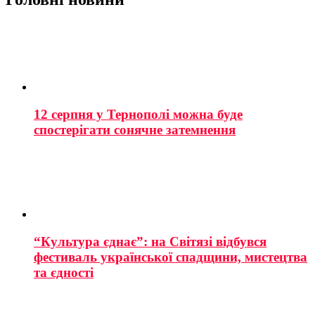
12 серпня у Тернополі можна буде
спостерігати сонячне затемнення
“Культура єднає”: на Світязі відбувся
фестиваль української спадщини, мистецтва
та єдності