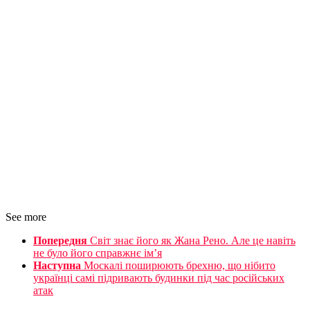
See more
Попередня
Світ знає його як Жана Рено. Але це навіть
не було його справжнє ім’я
Наступна
Москалі поширюють брехню, що нібито
українці самі підривають будинки під час російських
атак