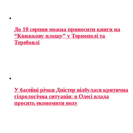
До 10 серпня можна приносити книги на
“Книжкову площу” у Тернополі та
Теребовлі
У басейні річки Дністер відбулася критична
гідрологічна ситуація: в Одесі влада
просить економити воду