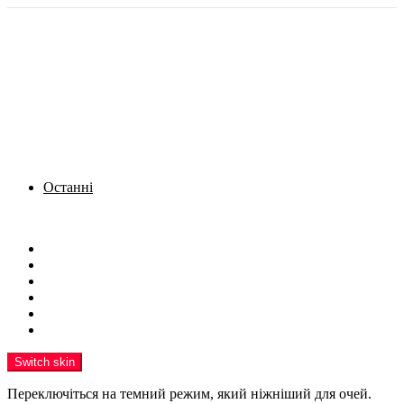
Останні
Menu
Новини
Політика
Кримінал
Фото
Надіслати новину
Реклама на сайті
Switch skin
Переключіться на темний режим, який ніжніший для очей.