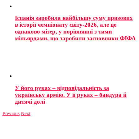
Іспанія заробила найбільшу суму призових
в історії чемпіонату світу-2026, але це
однаково мізер, у порівнянні з тими
мільярдами, що заробили засновники ФІФА
У його руках – відповідальність за
українську армію. У її руках – бандура й
дитячі долі
Previous
Next