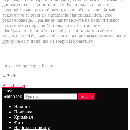
допомогою електронної пошти. Відповідати на листи
журналісти можуть вибірково, але не обов'язково. За зміст
реклами та рекламних матеріалів відповідальність несе
рекламодавець. Працівнки сайту можуть не поділяти зміст
рекламних матеріалів Матеріали сайту є творчим
відображенням сприйняття світу працівниками сайту, не
мають на меті будь-кого образити та відображають лише нашу
дуику на світ, події, що в ньому відбуваються.
Контакти:
provse.ternopil@gmail.com
© 2026
Back to Top
Close
Search for:
Search
Новини
Політика
Кримінал
Фото
Надіслати новину