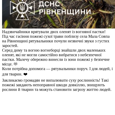
Надзвичайники врятували двох оленят із вогняної пастки!
Під час гасіння пожежі сухої трави поблизу села Мала Совпа
на Рівненщині рятувальники почули незвичні звуки з густих
заростей.
Серед диму та вогню вогнеборці знайшли двох маленьких
оленят, які не могли самостійно вибратися з небезпечної
пастки. Малечу обережно винесли із зони пожежі у безпечне
місце. 🫶
Коли потрібна допомога — рятувальники поруч. І для людей, і
для тварин. ❤️
Закликаємо громадян не випалювати суху рослинність! Такі
пожежі завдають непоправної шкоди довкіллю, знищують
рослини й тварин та можуть становити загрозу життю людей.