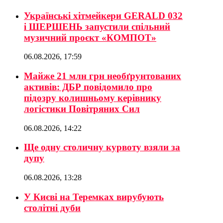
Українські хітмейкери GERALD 032
і ШЕРШЕНЬ запустили спільний
музичний проєкт «КОМПОТ»
06.08.2026, 17:59
Майже 21 млн грн необґрунтованих
активів: ДБР повідомило про
підозру колишньому керівнику
логістики Повітряних Сил
06.08.2026, 14:22
Ще одну столичну курвоту взяли за
дупу
06.08.2026, 13:28
У Києві на Теремках вирубують
столітні дуби