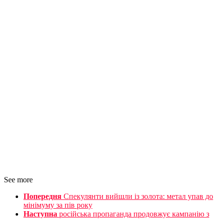
See more
Попередня
Спекулянти вийшли із золота: метал упав до
мінімуму за пів року
Наступна
російська пропаганда продовжує кампанію з