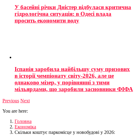
У басейні річки Дністер відбулася критична
гідрологічна ситуація: в Одесі влада
просить економити воду
Іспанія заробила найбільшу суму призових
в історії чемпіонату світу-2026, але це
однаково мізер, у порівнянні з тими
мільярдами, що заробили засновники ФІФА
Previous
Next
You are here:
Головна
Економіка
Скільки коштує паркомісце у новобудові у 2026: