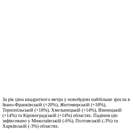
За рік ціна квадратного метра у новобудові найбільше зросла в
Івано-Франківській (+20%), Житомирській (+18%),
Тернопільській (+18%), Хмельницькій (+14%), Вінницькій
(+14%) та Кіровоградській (+14%) областях. Падіння цін
зафіксовано у Миколаївській (-6%), Полтавській (-3%) та
Харківській (-3%) областях.