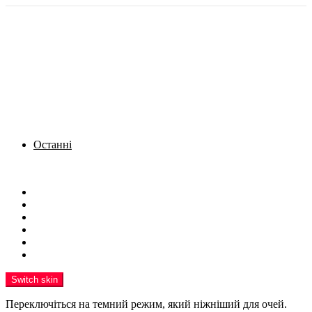
Останні
Menu
Новини
Політика
Кримінал
Фото
Надіслати новину
Реклама на сайті
Switch skin
Переключіться на темний режим, який ніжніший для очей.