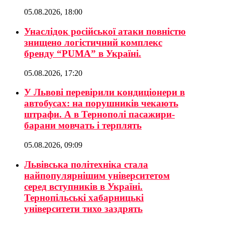
05.08.2026, 18:00
Унаслідок російської атаки повністю
знищено логістичний комплекс
бренду “PUMA” в Україні.
05.08.2026, 17:20
У Львові перевірили кондиціонери в
автобусах: на порушників чекають
штрафи. А в Тернополі пасажири-
барани мовчать і терплять
05.08.2026, 09:09
Львівська політехніка стала
найпопулярнішим університетом
серед вступників в Україні.
Тернопільські хабарницькі
університети тихо заздрять