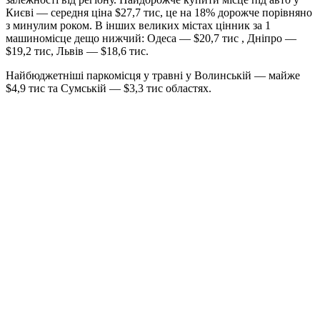
Києві — середня ціна $27,7 тис, це на 18% дорожче порівняно
з минулим роком. В інших великих містах цінник за 1
машиномісце дещо нижчий: Одеса — $20,7 тис , Дніпро —
$19,2 тис, Львів — $18,6 тис.
Найбюджетніші паркомісця у травні у Волинській — майже
$4,9 тис та Сумській — $3,3 тис областях.