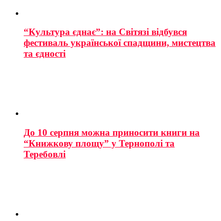
“Культура єднає”: на Світязі відбувся
фестиваль української спадщини, мистецтва
та єдності
До 10 серпня можна приносити книги на
“Книжкову площу” у Тернополі та
Теребовлі