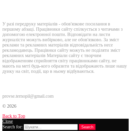
У разі передруку матеріалів - обов'язкове посилання в
першому абзаці. Працівники сайту спілкується з читачами з
допомогою електронної пошти. Відповідати на листи
журналісти можуть вибірково, але не обов'язково. За зміст
реклами та рекламних матеріалів відповідальність несе
рекламодавець. Працівнки сайту можуть не поділяти зміст
рекламних матеріалів Матеріали сайту є творчим
відображенням сприйняття світу працівниками сайту, не
мають на меті будь-кого образити та відображають лише нашу
дуику на світ, події, що в ньому відбуваються.
Контакти:
provse.ternopil@gmail.com
© 2026
Back to Top
Close
Search for:
Search