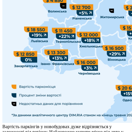
Вартість паркінгів у новобудовах дуже відрізняється у
залежності від регіону. Найдорожче купити місце під авто у